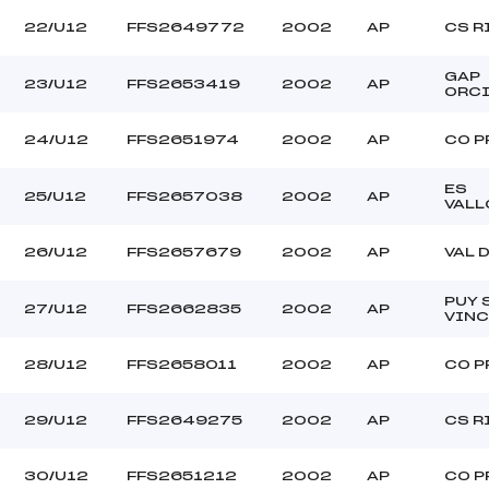
22/U12
FFS2649772
2002
AP
CS R
GAP
23/U12
FFS2653419
2002
AP
ORC
24/U12
FFS2651974
2002
AP
CO P
ES
25/U12
FFS2657038
2002
AP
VALL
26/U12
FFS2657679
2002
AP
VAL 
PUY 
27/U12
FFS2662835
2002
AP
VINC
28/U12
FFS2658011
2002
AP
CO P
29/U12
FFS2649275
2002
AP
CS R
30/U12
FFS2651212
2002
AP
CO P