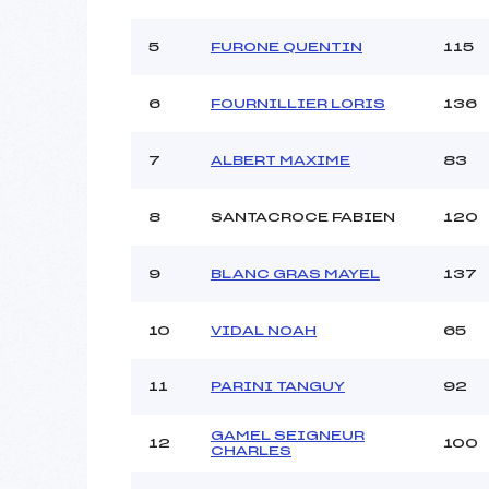
Ouvreurs B :
Ouvreurs C :
5
FURONE QUENTIN
115
Ouvreurs D :
Ouvreurs E :
6
FOURNILLIER LORIS
136
Météo :
Neige :
7
ALBERT MAXIME
83
Pénalité appliquée :
8
SANTACROCE FABIEN
120
Catégorie :
9
BLANC GRAS MAYEL
137
10
VIDAL NOAH
65
11
PARINI TANGUY
92
GAMEL SEIGNEUR
12
100
CHARLES