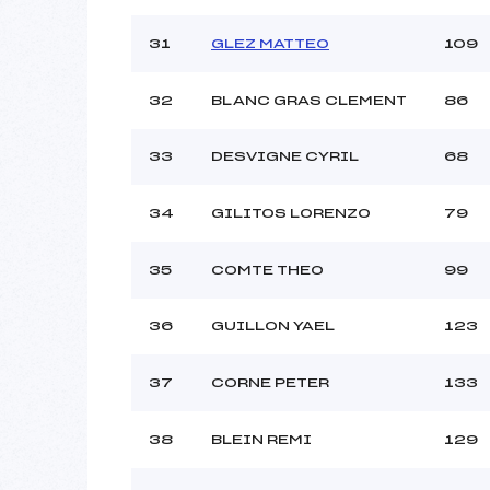
31
GLEZ MATTEO
109
32
BLANC GRAS CLEMENT
86
33
DESVIGNE CYRIL
68
34
GILITOS LORENZO
79
35
COMTE THEO
99
36
GUILLON YAEL
123
37
CORNE PETER
133
38
BLEIN REMI
129