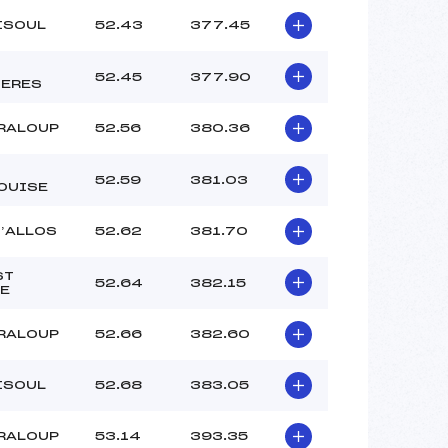
ISOUL
52.43
377.45
52.45
377.90
IERES
RALOUP
52.56
380.36
52.59
381.03
OUISE
D’ALLOS
52.62
381.70
ST
52.64
382.15
E
RALOUP
52.66
382.60
ISOUL
52.68
383.05
RALOUP
53.14
393.35