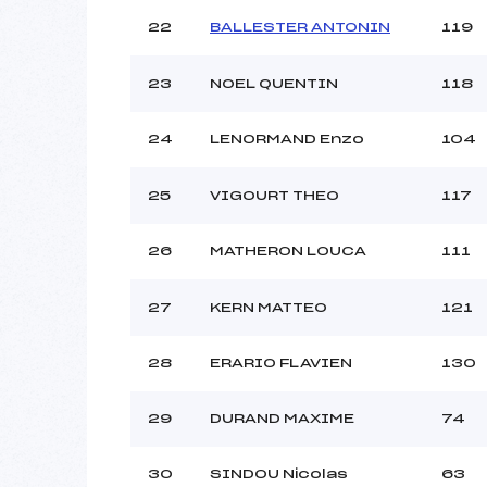
22
BALLESTER ANTONIN
119
23
NOEL QUENTIN
118
24
LENORMAND Enzo
104
25
VIGOURT THEO
117
26
MATHERON LOUCA
111
27
KERN MATTEO
121
28
ERARIO FLAVIEN
130
29
DURAND MAXIME
74
30
SINDOU Nicolas
63