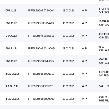
–
Ouvreurs B :
–
Ouvreurs C :
PUY 
5/U12
FFS2647304
2002
AP
VINC
–
Ouvreurs D :
–
Ouvreurs E :
SERR
6/U12
FFS2655249
2002
AP
CHEV
beau
Température départ
dure
Température arrivée
SERR
7/U12
FFS2649339
2002
AP
CHEV
SC
252.8900
8/U12
FFS2646408
2002
AP
CHAI
U12
GAP
9/U12
FFS2653425
2002
AP
ORC
SPO
10/U12
FFS2663020
2002
AP
VARS
11/U12
FFS2653527
2002
AP
VAL 
ORC
12/U12
FFS2663009
2002
AP
MERL