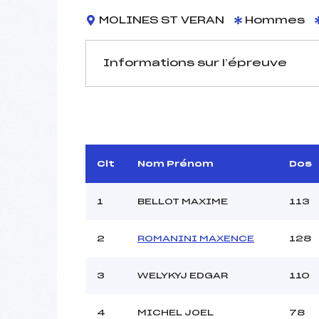
MOLINES ST VERAN
Hommes
Informations sur l’épreuve
JURY DE COMPÉTITION
Délégué Technique :
L
Arbitre :
Assistant :
Clt
Nom Prénom
Dos
Dir. Epreuve :
1
BELLOT MAXIME
113
2
ROMANINI MAXENCE
128
MANCHE 1
Nombre de portes :
3
WELYKYJ EDGAR
110
Heure de départ :
Traceur :
REPEL
Ouvreurs A :
4
MICHEL JOEL
78