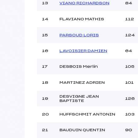
13
VIANO RICHARDSON
84
14
FLAVIANO MATHIS
112
15
PARSOUD LORIS
124
16
LAVOISIER DAMIEN
64
17
DESBOIS Merlin
105
18
MARTINEZ ADRIEN
101
DESVIGNE JEAN
19
126
BAPTISTE
20
HUFFSCHMIT ANTONIN
103
21
BAUDUIN QUENTIN
90