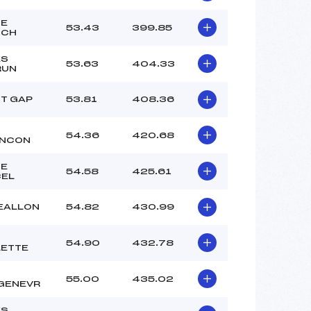
NE
53.43
399.85
NCH
ES
53.63
404.33
RUN
T GAP
53.81
408.36
54.36
420.68
ANCON
ZE
54.58
425.61
CEL
EALLON
54.82
430.99
54.90
432.78
ETTE
55.00
435.02
GENEVR
ES