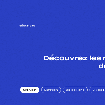
Résultats
Découvrez les 
d
Ski Alpin
Biathlon
Ski de Fond
Ski de 