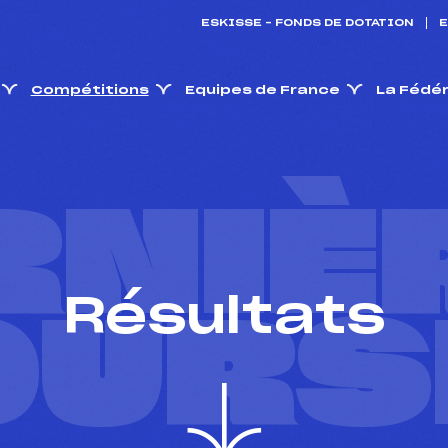
ESKISSE – FONDS DE DOTATION
E
Compétitions
Equipes de France
La Fédé
RNIÈ
Résultats
OURS