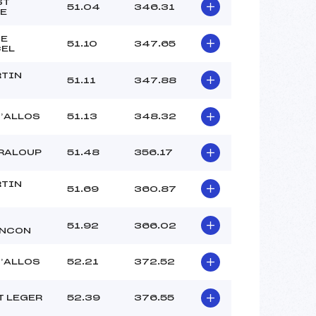
ST
51.04
346.31
E
ZE
51.10
347.65
CEL
RTIN
51.11
347.88
D’ALLOS
51.13
348.32
RALOUP
51.48
356.17
RTIN
51.69
360.87
51.92
366.02
ANCON
D’ALLOS
52.21
372.52
T LEGER
52.39
376.55