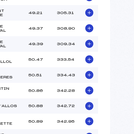
–
–
ST
49.21
305.31
E
–
–
E
49.37
308.90
AL
 :
-4
 :
-4
E
49.39
309.34
AL
50.47
333.54
LLOL
50.51
334.43
IERES
RTIN
50.86
342.28
D’ALLOS
50.88
342.72
50.89
342.95
ETTE