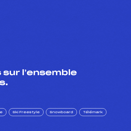
 sur l’ensemble
s.
ue
Ski Freestyle
Snowboard
Télémark