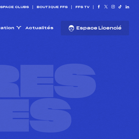
SPACE CLUBS
BOUTIQUE FFS
FFS TV
ration
Actualités
Espace Licencié
RES
ES