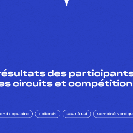
résultats des participants
es circuits et compétition
Fond Populaire
Rollerski
Saut à Ski
Combiné Nordiq