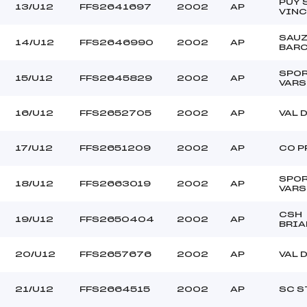
PUY 
13/U12
FFS2641697
2002
AP
VINC
SAU
14/U12
FFS2646990
2002
AP
BAR
SPO
15/U12
FFS2645829
2002
AP
VARS
16/U12
FFS2652705
2002
AP
VAL 
17/U12
FFS2651209
2002
AP
CO P
SPO
18/U12
FFS2663019
2002
AP
VARS
CSH
19/U12
FFS2650404
2002
AP
BRI
20/U12
FFS2657676
2002
AP
VAL 
21/U12
FFS2664515
2002
AP
SC S