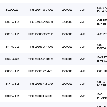
SEY
31/U12
FFS2649702
2002
AP
BLA
ORR
32/U12
FFS2647586
2002
AP
EMB
33/U12
FFS2663702
2002
AP
ASPT
CSH
34/U12
FFS2650406
2002
AP
BRI
SAU
35/U12
FFS2647322
2002
AP
BAR
36/U12
FFS2657147
2002
AP
SC R
ORC
37/U12
FFS2657305
2002
AP
MERL
SC
38/U12
FFS2661502
2002
AP
MON
ORR