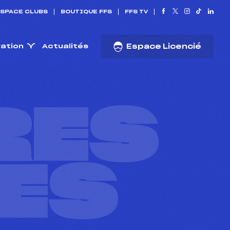
SPACE CLUBS
BOUTIQUE FFS
FFS TV
ration
Actualités
Espace Licencié
RES
ES