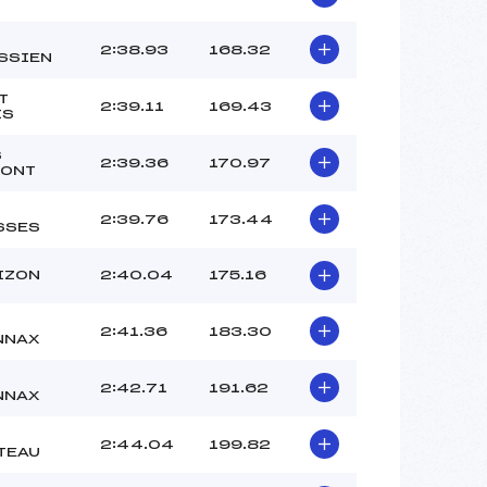
2:38.93
168.32
SSIEN
T
2:39.11
169.43
IS
S
2:39.36
170.97
MONT
2:39.76
173.44
SSES
IZON
2:40.04
175.16
2:41.36
183.30
NNAX
2:42.71
191.62
NNAX
2:44.04
199.82
TEAU