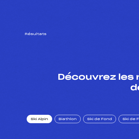
Résultats
Découvrez les 
d
Ski Alpin
Biathlon
Ski de Fond
Ski de 