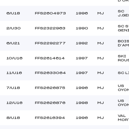
D’OR
SC
6/U18
FFS2604973
1996
MJ
J.GE
SC S
2/U30
FFS2322963
1990
MJ
GEN
BOI
6/U21
FFS2292277
1992
MJ
D’A
SKI
10/U16
FFS2614614
1997
MJ
ROU
11/U16
FFS2633064
1997
MJ
SC L
US
7/U18
FFS2626875
1996
MJ
OYO
US
12/U16
FFS2626876
1998
MJ
OYO
VAL
8/U18
FFS2616394
1996
MJ
MOR