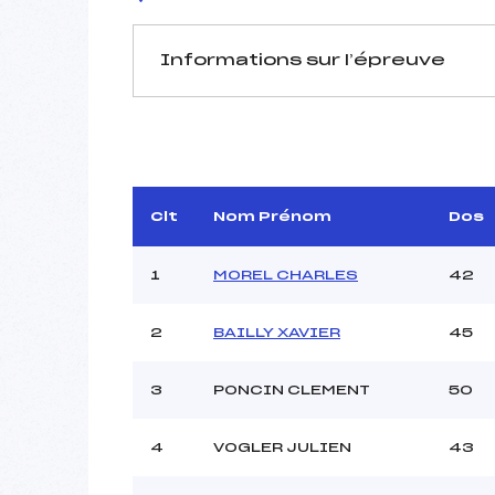
Informations sur l’épreuve
JURY DE COMPÉTITION
Délégué Technique :
LE
Arbitre :
Assistant :
Clt
Nom Prénom
Dos
Dir. Epreuve :
GIL
1
MOREL CHARLES
42
2
BAILLY XAVIER
45
MANCHE 1
Nombre de portes :
3
PONCIN CLEMENT
50
Heure de départ :
Traceur :
Ouvreurs A :
LA
4
VOGLER JULIEN
43
Ouvreurs B :