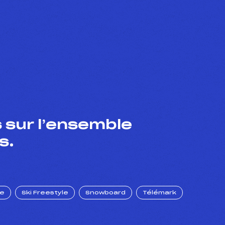
 sur l’ensemble
s.
ue
Ski Freestyle
Snowboard
Télémark