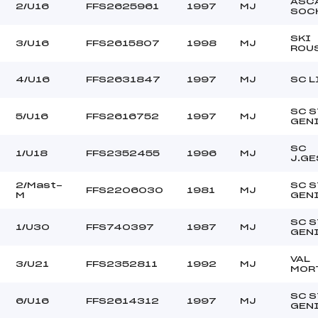
LANZA BRUNO (MJ)
Ouvreurs C :
ASC
2/U16
FFS2625961
1997
MJ
SOC
PACAUD LOUIS (MJ)
Ouvreurs D :
–
Ouvreurs E :
SKI
3/U16
FFS2615807
1998
MJ
ROU
COUVERT
Température départ
DOUCE
Température arrivée
4/U16
FFS2631847
1997
MJ
SC L
SC S
78.6300
5/U16
FFS2616752
1997
MJ
GEN
U16->Mas
SC
1/U18
FFS2352455
1996
MJ
J.GE
2/Mast-
SC S
FFS2206030
1981
MJ
M
GEN
SC S
1/U30
FFS740397
1987
MJ
GEN
VAL
3/U21
FFS2352811
1992
MJ
MOR
SC S
6/U16
FFS2614312
1997
MJ
GEN