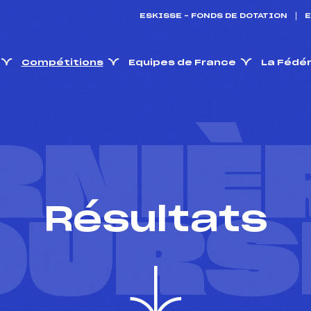
ESKISSE – FONDS DE DOTATION
E
Compétitions
Equipes de France
La Fédé
RNIÈ
Résultats
OURS