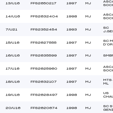
ASC
13/U16
FFS2650217
1997
MJ
SOC
ASC
14/U16
FFS2632404
1998
MJ
SOC
SC
7/U21
FFS2352454
1993
MJ
J.GE
SC 
15/U16
FFS2627555
1997
MJ
D’OR
16/U16
FFS2635599
1997
MJ
SMB
ASC
17/U16
FFS2625960
1997
MJ
SOC
MTS
18/U16
FFS2632107
1997
MJ
ML
US
19/U16
FFS2628497
1998
MJ
CHA
SC S
20/U16
FFS2620674
1998
MJ
GEN