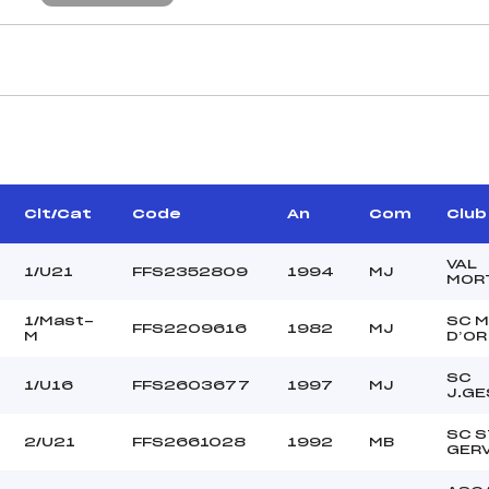
CARACTÉRISTIQU
VRIER FRANCOIS (MJ)
Piste :
CARLOD MARCEL (MJ)
Altitude départ :
POIREL HERVE (MJ)
Altitude arrivée :
Clt/Cat
Code
An
Com
Club
OUX CHRISTIAN (MJ)
Dénivelé :
Homologation :
VAL
1/U21
FFS2352809
1994
MJ
MOR
1/Mast-
SC 
FFS2209616
1982
MJ
MANCHE 2
M
D’OR
46
Nombre de portes :
SC
1/U16
FFS2603677
1997
MJ
9h50
Heure de départ :
J.GE
CARLOD MARCEL (MJ)
Traceur :
SC S
CROIX MATHIEU (MJ)
Ouvreurs A :
2/U21
FFS2661028
1992
MB
GER
BEL REMI (MJ)
Ouvreurs B :