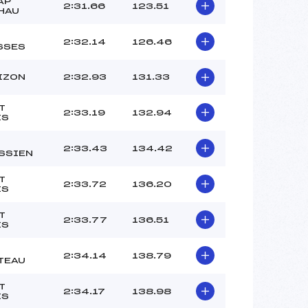
–
AP
2:31.66
123.51
HAU
–
–
2:32.14
126.46
SSES
 :
– 4
 :
-2
IZON
2:32.93
131.33
T
2:33.19
132.94
IS
2:33.43
134.42
SSIEN
T
2:33.72
136.20
IS
T
2:33.77
136.51
IS
2:34.14
138.79
TEAU
T
2:34.17
138.98
IS