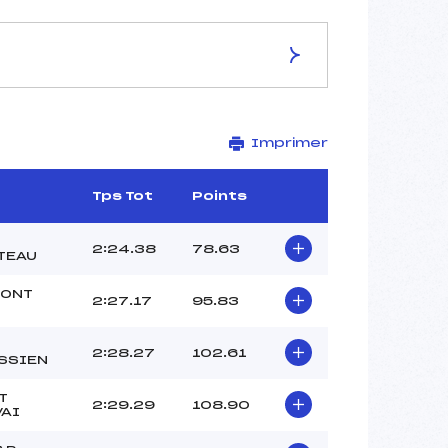
ES DE LA PISTE
Imprimer
RHODOS-OEILLETS
1650
1310
Tps Tot
Points
340
2623/12/10
2:24.38
78.63
TEAU
MONT
2:27.17
95.83
46
2:28.27
102.61
11h28
SSIEN
CARLOD MARCEL (MJ)
T
VILLARET MANUEL (MJ)
2:29.29
108.90
VAI
LANZA BRUNO (MJ)