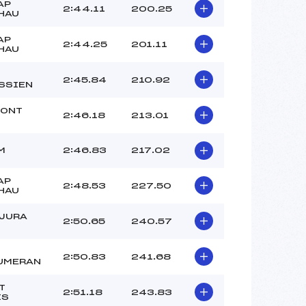
AP
2:44.11
200.25
HAU
AP
2:44.25
201.11
HAU
2:45.84
210.92
SSIEN
MONT
2:46.18
213.01
M
2:46.83
217.02
AP
2:48.53
227.50
HAU
 JURA
2:50.65
240.57
2:50.83
241.68
UMERAN
T
2:51.18
243.83
IS