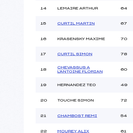
14
LEMAIRE ARTHUR
64
15
CURTIL MARTIN
67
16
KRASENSKY MAXIME
70
17
CURTIL SIMON
78
CHEVASSUS A
18
60
L'ANTOINE FLORIAN
19
HERNANDEZ TEO
49
20
TOUCHE SIMON
72
21
CHAMBOST REMI
54
22
MOUREY ALIX
61