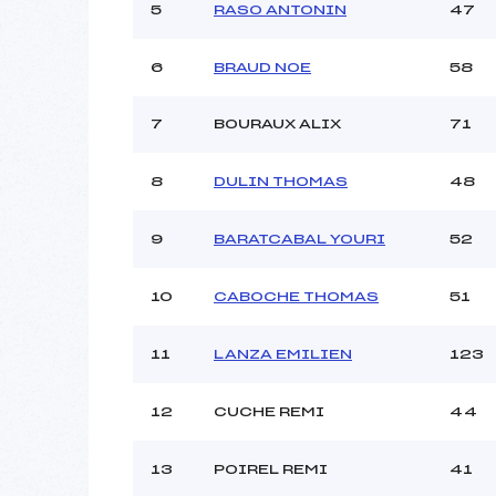
Ouvreurs C :
5
RASO ANTONIN
47
Ouvreurs D :
Ouvreurs E :
6
BRAUD NOE
58
Météo :
Neige :
7
BOURAUX ALIX
71
Pénalité appliquée :
8
DULIN THOMAS
48
Catégorie :
9
BARATCABAL YOURI
52
10
CABOCHE THOMAS
51
11
LANZA EMILIEN
123
12
CUCHE REMI
44
13
POIREL REMI
41