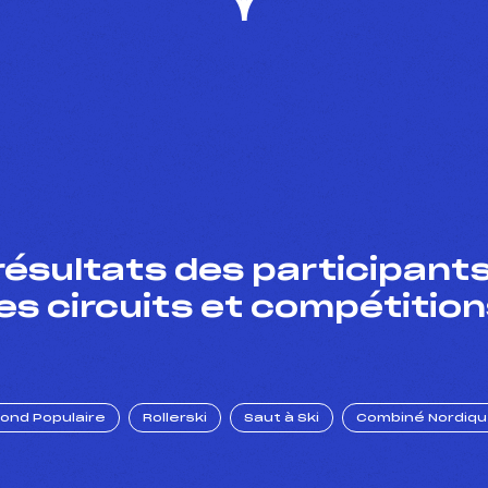
résultats des participants
es circuits et compétition
Fond Populaire
Rollerski
Saut à Ski
Combiné Nordiq