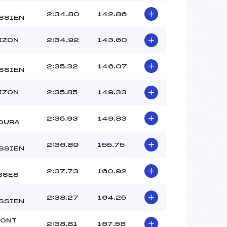
2:34.80
142.86
SSIEN
IZON
2:34.92
143.60
2:35.32
146.07
SSIEN
IZON
2:35.85
149.33
2:35.93
149.83
OURA
2:36.89
155.75
SSIEN
2:37.73
160.92
SSES
2:38.27
164.25
SSIEN
MONT
2:38.81
167.58