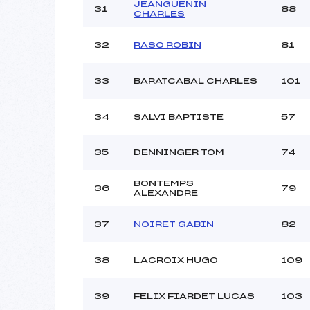
JEANGUENIN
31
88
CHARLES
32
RASO ROBIN
81
33
BARATCABAL CHARLES
101
34
SALVI BAPTISTE
57
35
DENNINGER TOM
74
BONTEMPS
36
79
ALEXANDRE
37
NOIRET GABIN
82
38
LACROIX HUGO
109
39
FELIX FIARDET LUCAS
103