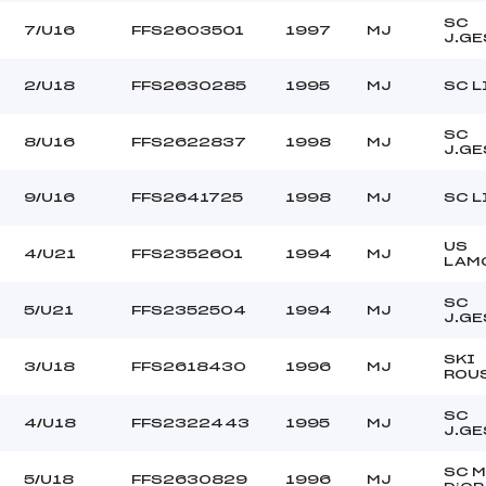
SC
7/U16
FFS2603501
1997
MJ
J.GE
2/U18
FFS2630285
1995
MJ
SC L
SC
8/U16
FFS2622837
1998
MJ
J.GE
9/U16
FFS2641725
1998
MJ
SC L
US
4/U21
FFS2352601
1994
MJ
LAM
SC
5/U21
FFS2352504
1994
MJ
J.GE
SKI
3/U18
FFS2618430
1996
MJ
ROU
SC
4/U18
FFS2322443
1995
MJ
J.GE
SC 
5/U18
FFS2630829
1996
MJ