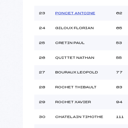
23
PONCET ANTOINE
62
24
GILOUX FLORIAN
65
25
CRETIN PAUL
53
26
QUITTET NATHAN
55
27
BOURAUX LEOPOLD
77
28
ROCHET THIBAULT
83
29
ROCHET XAVIER
94
30
CHATELAIN TIMOTHE
111