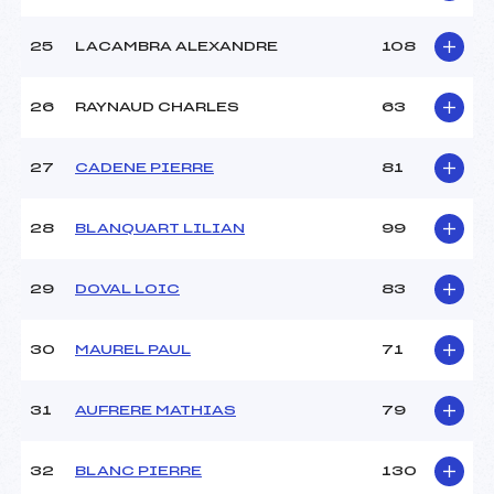
25
LACAMBRA ALEXANDRE
108
26
RAYNAUD CHARLES
63
27
CADENE PIERRE
81
28
BLANQUART LILIAN
99
29
DOVAL LOIC
83
30
MAUREL PAUL
71
31
AUFRERE MATHIAS
79
32
BLANC PIERRE
130