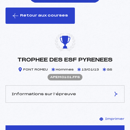
Retour aux courses
foi(s) le ski
TROPHEE DES ESF PYRENEES
FONT ROMEU
Hommes
13/01/13
GS
APEM0101.FFS
Informations sur l’épreuve
JURY DE COMPÉTITION
Imprimer
Délégué Technique :
CAUCAT JEAN LOUIS (PE)
Arbitre :
PEDREGOSA MAEVA (PE)