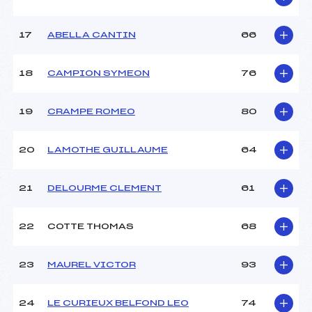
Pénalité appliquée :
66.4900
17
ABELLA CANTIN
66
Catégorie :
U16->Mas
18
CAMPION SYMEON
76
19
CRAMPE ROMEO
80
20
LAMOTHE GUILLAUME
64
21
DELOURME CLEMENT
61
22
COTTE THOMAS
68
23
MAUREL VICTOR
93
24
LE CURIEUX BELFOND LEO
74