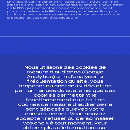
En cliquant sur « inscription », j’autorise la FFS à utiliser mon
adresse email pour m’envoyer périodiquement la newsletter
de la FFS, qui peut contenir des offres commerciales et
promotionnelles de la FFS ou de ses partenaires. Pour plus
d’informations sur les modalités d’exercice de vos droits et
la gestion de vos données, cliquez
ici
CONTACT
Nous utilisons des cookies de
ESPACE PRESSE
mesure d’audience (Google
Analytics) afin d’analyser la
fréquentation du site, vous
Ressources
proposer du contenu vidéo et les
performances du site, ainsi que des
Pass’Neige
cookies permettant le
Projet sportif fédéral
fonctionnement du site. Les
cookies de mesure d’audience ne
Projet de performance fédéral
sont déposés qu’avec votre
Antidopage
consentement. Vous pouvez
Pôle Développement, Formation, Suivi
accepter, refuser ou personnaliser
Scientifique
vos choix à tout moment. Pour
Listes ministérielles
obtenir plus d'informations sur