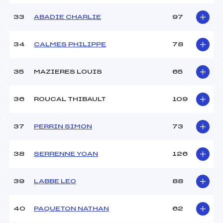
33
ABADIE CHARLIE
97
34
CALMES PHILIPPE
78
35
MAZIERES LOUIS
65
36
ROUCAL THIBAULT
109
37
PERRIN SIMON
73
38
SERRENNE YOAN
126
39
LABBE LEO
88
40
PAQUETON NATHAN
62