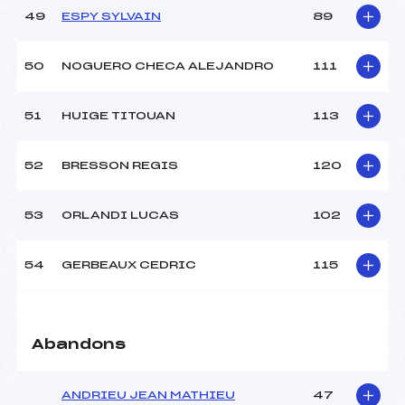
49
ESPY SYLVAIN
89
50
NOGUERO CHECA ALEJANDRO
111
51
HUIGE TITOUAN
113
52
BRESSON REGIS
120
53
ORLANDI LUCAS
102
54
GERBEAUX CEDRIC
115
Abandons
ANDRIEU JEAN MATHIEU
47