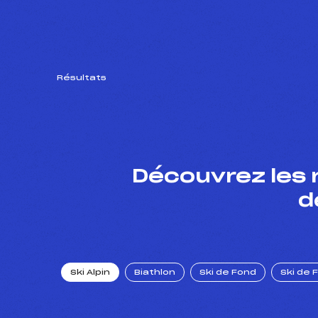
Résultats
Découvrez les 
d
Ski Alpin
Biathlon
Ski de Fond
Ski de 