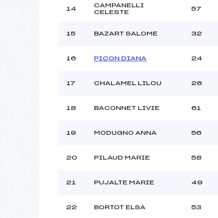
CAMPANELLI
14
57
CELESTE
15
BAZART SALOME
32
16
PICON DIANA
24
17
CHALAMEL LILOU
26
18
BACONNET LIVIE
61
19
MODUGNO ANNA
56
20
PILAUD MARIE
58
21
PUJALTE MARIE
49
22
BORTOT ELSA
53