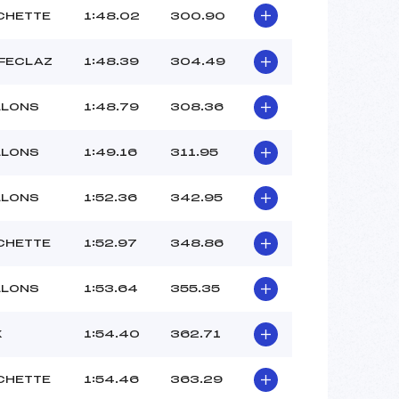
CHETTE
1:48.02
300.90
 FECLAZ
1:48.39
304.49
LLONS
1:48.79
308.36
LLONS
1:49.16
311.95
LLONS
1:52.36
342.95
CHETTE
1:52.97
348.86
LLONS
1:53.64
355.35
X
1:54.40
362.71
CHETTE
1:54.46
363.29