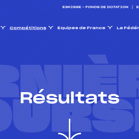
ESKISSE – FONDS DE DOTATION
E
Compétitions
Equipes de France
La Fédé
RNIÈ
Résultats
OURS