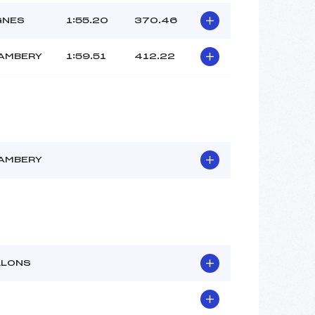
GNES
1:55.20
370.46
AMBERY
1:59.51
412.22
AMBERY
LLONS