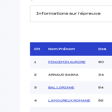
Informations sur l’épreuve
JURY DE COMPÉTITION
Délégué Technique :
BR
Arbitre :
VI
Assistant :
Clt
Nom Prénom
Dos
Dir. Epreuve :
1
PINCEMIN AURORE
60
2
ARNAUD SASKA
34
MANCHE 1
Nombre de portes :
3
BAL LORIANE
54
Heure de départ :
Traceur :
GR
4
LAMOUREUX ROMANE
52
Ouvreurs A :
Ouvreurs B :