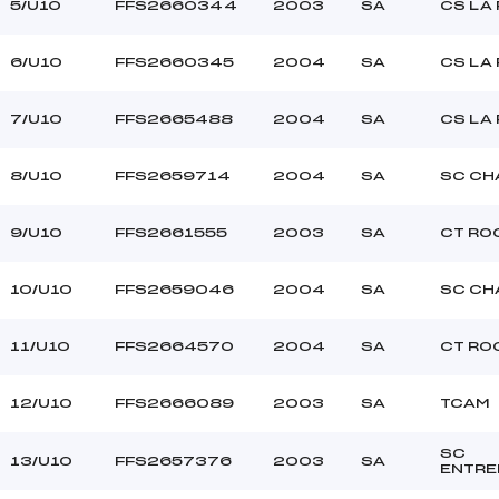
RAVAUD ANTOINE (SA)
Ouvreurs C :
5/U10
FFS2660344
2003
SA
CS LA
ARNAUD JORDAN (SA)
Ouvreurs D :
STRAGLIATI LEA (SA)
Ouvreurs E :
6/U10
FFS2660345
2004
SA
CS LA
Beau
Température départ
Compacte
Température arrivée
7/U10
FFS2665488
2004
SA
CS LA
8/U10
FFS2659714
2004
SA
SC CH
144.4500
U10
9/U10
FFS2661555
2003
SA
CT RO
10/U10
FFS2659046
2004
SA
SC CH
11/U10
FFS2664570
2004
SA
CT RO
12/U10
FFS2666089
2003
SA
TCAM
SC
13/U10
FFS2657376
2003
SA
ENTR