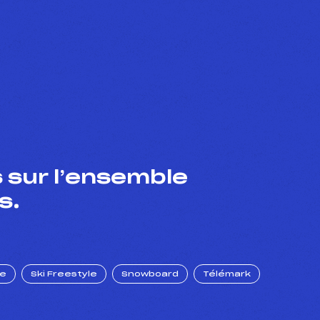
 sur l’ensemble
s.
ue
Ski Freestyle
Snowboard
Télémark