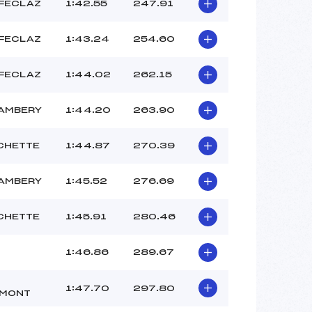
RAVAUD ANTOINE (SA)
 FECLAZ
1:42.55
247.91
ARNAUD JORDAN (SA)
STRAGLIATI LEA (SA)
 FECLAZ
1:43.24
254.60
 :
-6°C
 :
-6°C
 FECLAZ
1:44.02
262.15
AMBERY
1:44.20
263.90
CHETTE
1:44.87
270.39
AMBERY
1:45.52
276.69
CHETTE
1:45.91
280.46
1:46.86
289.67
1:47.70
297.80
EMONT