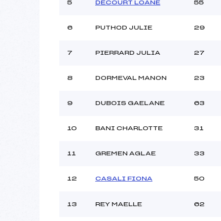
Ouvreurs C :
5
DECOURT LOANE
55
Ouvreurs D :
Ouvreurs E :
6
PUTHOD JULIE
29
Météo :
Neige :
7
PIERRARD JULIA
27
8
DORMEVAL MANON
23
Pénalité appliquée :
Catégorie :
9
DUBOIS GAELANE
63
10
BANI CHARLOTTE
31
11
GREMEN AGLAE
33
12
CASALI FIONA
50
13
REY MAELLE
62