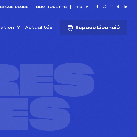
SPACE CLUBS
BOUTIQUE FFS
FFS TV
ration
Actualités
Espace Licencié
RES
ES