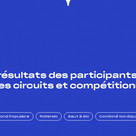
résultats des participants
es circuits et compétition
Fond Populaire
Rollerski
Saut à Ski
Combiné Nordiq