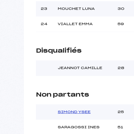
23
MOUCHET LUNA
30
24
VIALLET EMMA
59
Disqualifiés
JEANNOT CAMILLE
28
Non partants
SIMOND YSEE
25
SARAGOSSI INES
51