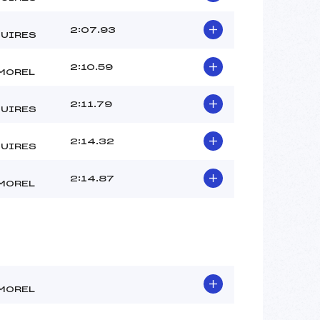
2:07.93
UIRES
2:10.59
MOREL
2:11.79
UIRES
2:14.32
UIRES
2:14.87
MOREL
MOREL