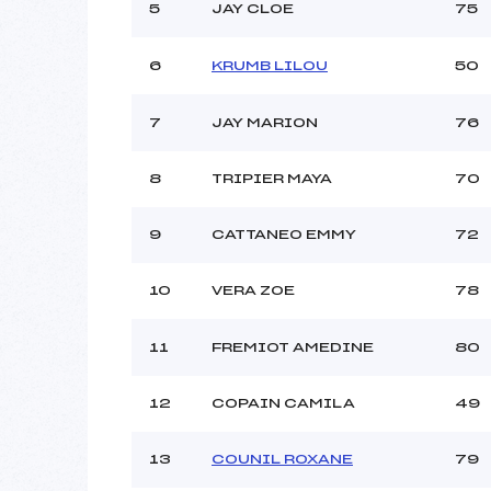
Ouvreurs C :
5
JAY CLOE
75
Ouvreurs D :
CA
Ouvreurs E :
6
KRUMB LILOU
50
Météo :
Neige :
7
JAY MARION
76
Pénalité appliquée :
8
TRIPIER MAYA
70
Catégorie :
9
CATTANEO EMMY
72
10
VERA ZOE
78
11
FREMIOT AMEDINE
80
12
COPAIN CAMILA
49
13
COUNIL ROXANE
79