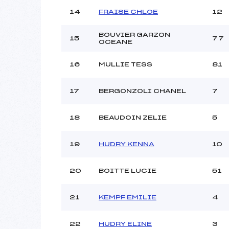
14
FRAISE CHLOE
12
BOUVIER GARZON
15
77
OCEANE
16
MULLIE TESS
81
17
BERGONZOLI CHANEL
7
18
BEAUDOIN ZELIE
5
19
HUDRY KENNA
10
20
BOITTE LUCIE
51
21
KEMPF EMILIE
4
22
HUDRY ELINE
3