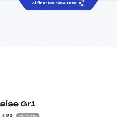
Affiner les résultats
aise Gr1
GS
ASAF0351