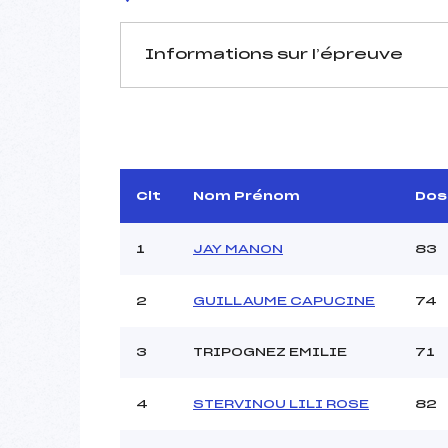
Informations sur l’épreuve
JURY DE COMPÉTITION
Délégué Technique :
G
Arbitre :
GRO
Assistant :
Clt
Nom Prénom
Dos
Dir. Epreuve :
C
1
JAY MANON
83
2
GUILLAUME CAPUCINE
74
MANCHE 1
Nombre de portes :
3
TRIPOGNEZ EMILIE
71
Heure de départ :
Traceur :
ORECC
4
STERVINOU LILI ROSE
82
Ouvreurs A :
ORECC
Ouvreurs B :