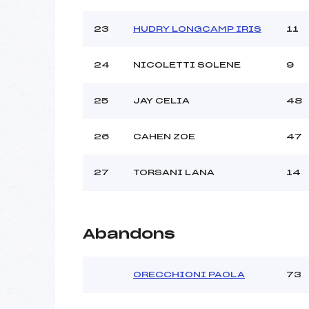
23
HUDRY LONGCAMP IRIS
11
24
NICOLETTI SOLENE
9
25
JAY CELIA
48
26
CAHEN ZOE
47
27
TORSANI LANA
14
Abandons
ORECCHIONI PAOLA
73