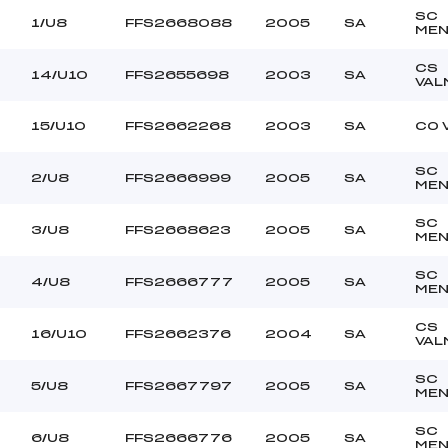
SC
1/U8
FFS2668088
2005
SA
MEN
CS
14/U10
FFS2655698
2003
SA
VAL
15/U10
FFS2662268
2003
SA
CO 
SC
2/U8
FFS2666999
2005
SA
MEN
SC
3/U8
FFS2668623
2005
SA
MEN
SC
4/U8
FFS2666777
2005
SA
MEN
CS
16/U10
FFS2662376
2004
SA
VAL
SC
5/U8
FFS2667797
2005
SA
MEN
SC
6/U8
FFS2666776
2005
SA
MEN