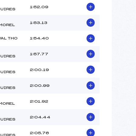
1:52.09
UIRES
1:53.13
MOREL
VAL THO
1:54.40
1:57.77
UIRES
2:00.19
UIRES
2:00.99
UIRES
2:01.92
MOREL
2:04.44
UIRES
2:05.76
UIRES