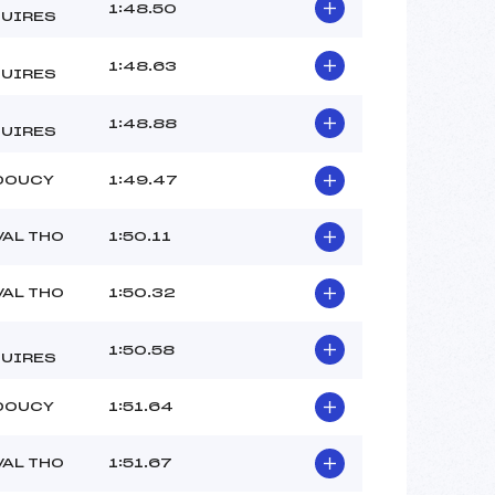
VORGER CLOTILDE (SA)
1:48.50
UIRES
GIROUSSE GAELLE (SA)
–
1:48.63
UIRES
 :
-6°C
 :
-5°C
1:48.88
UIRES
DOUCY
1:49.47
VAL THO
1:50.11
VAL THO
1:50.32
1:50.58
UIRES
DOUCY
1:51.64
VAL THO
1:51.67