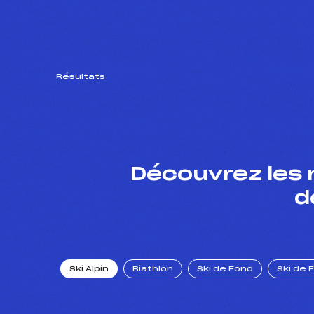
Résultats
Découvrez les 
d
Ski Alpin
Biathlon
Ski de Fond
Ski de 