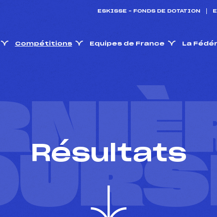
ESKISSE – FONDS DE DOTATION
E
Compétitions
Equipes de France
La Fédé
RNIÈ
Résultats
OURS