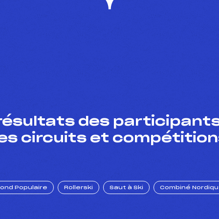
résultats des participants
es circuits et compétition
Fond Populaire
Rollerski
Saut à Ski
Combiné Nordiq