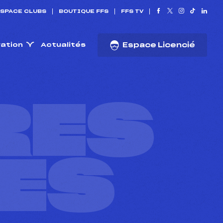
SPACE CLUBS
BOUTIQUE FFS
FFS TV
ration
Actualités
Espace Licencié
RES
ES