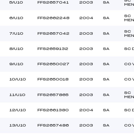
SC
CREY ELISA (SA)
Ouvreurs C :
5/U10
FFS2657041
2003
SA
MEN
NALETA ROMAIN (SA)
Ouvreurs D :
–
Ouvreurs E :
SC
6/U10
FFS2662248
2004
SA
MEN
BEAU
Température départ
DOUCE
Température arrivée
SC
7/U10
FFS2657042
2003
SA
MEN
–
8/U10
FFS2659132
2003
SA
SC 
U8+U10
9/U10
FFS2650027
2003
SA
CO 
10/U10
FFS2650018
2003
SA
CO 
SC
11/U10
FFS2657865
2003
SA
MEN
12/U10
FFS2661380
2004
SA
SC 
13/U10
FFS2657486
2003
SA
CO 