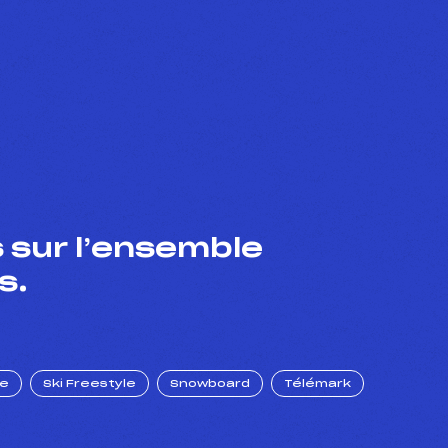
 sur l’ensemble
s.
ue
Ski Freestyle
Snowboard
Télémark