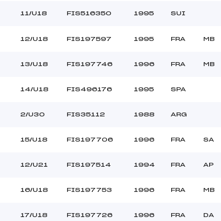
11/U18
FIS516350
1995
SUI
12/U18
FIS197597
1995
FRA
MB
13/U18
FIS197746
1996
FRA
MB
14/U18
FIS496176
1995
SPA
2/U30
FIS35112
1988
ARG
15/U18
FIS197706
1996
FRA
SA
12/U21
FIS197514
1994
FRA
AP
16/U18
FIS197753
1996
FRA
MB
17/U18
FIS197726
1996
FRA
DA