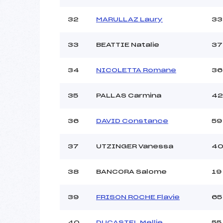
32
MARULLAZ Laury
33
33
BEATTIE Natalie
37
34
NICOLETTA Romane
36
35
PALLAS Carmina
42
36
DAVID Constance
59
37
UTZINGER Vanessa
4
38
BANCORA Salome
19
39
FRISON ROCHE Flavie
65
40
DUCASTEL Mellie
55