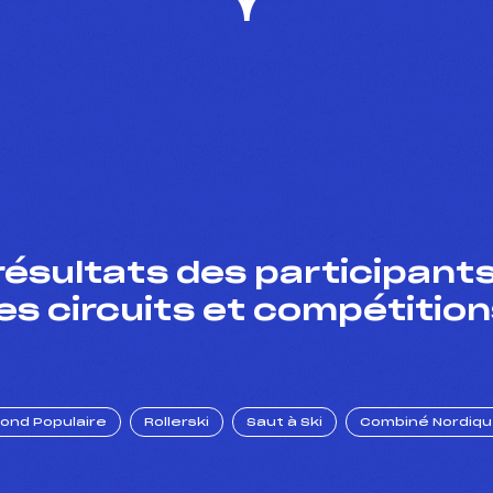
résultats des participants
es circuits et compétition
Fond Populaire
Rollerski
Saut à Ski
Combiné Nordiq