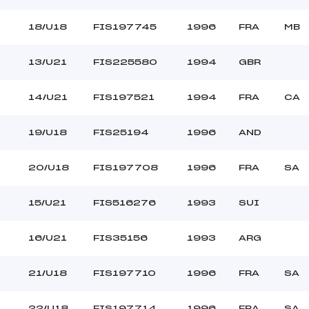
18/U18
FIS197745
1996
FRA
MB
13/U21
FIS225580
1994
GBR
14/U21
FIS197521
1994
FRA
CA
19/U18
FIS25194
1996
AND
20/U18
FIS197708
1996
FRA
SA
0
15/U21
FIS516276
1993
SUI
16/U21
FIS35156
1993
ARG
21/U18
FIS197710
1996
FRA
SA
22/U18
FIS197714
1996
FRA
SA