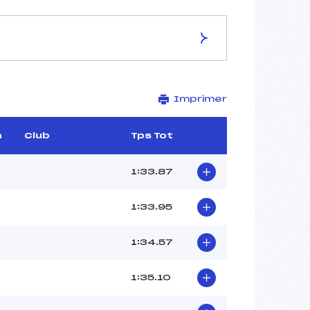
ES DE LA PISTE
Imprimer
LEVRETTE
1535
1280
m
Club
Tps Tot
255
2878/81/87
1:33.87
1:33.95
29
1:34.57
–
DESLANDES STEPHANE (FRA)
1:35.10
–
–