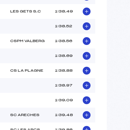
LES GETS S.C
1:38.49
1:38.52
CSPM VALBERG
1:38.56
1:38.69
CS LA PLAGNE
1:38.88
1:38.97
1:39.09
SC ARECHES
1:39.48
SC LES ARCS
1:39.86