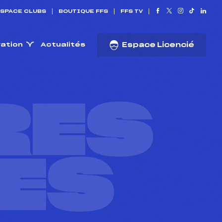
SPACE CLUBS
BOUTIQUE FFS
FFS TV
ration
Actualités
Espace Licencié
RES
ES