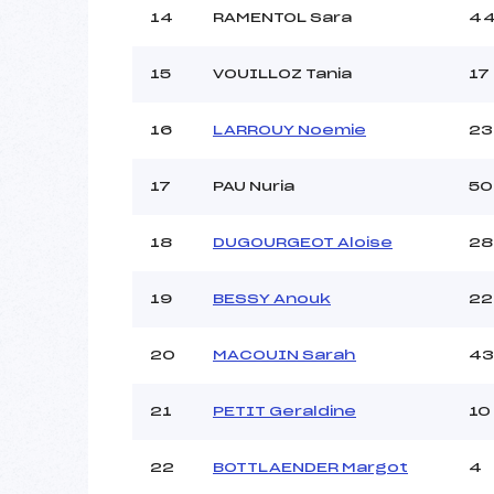
14
RAMENTOL Sara
4
15
VOUILLOZ Tania
17
16
LARROUY Noemie
23
17
PAU Nuria
50
18
DUGOURGEOT Aloise
28
19
BESSY Anouk
22
20
MACOUIN Sarah
43
21
PETIT Geraldine
10
22
BOTTLAENDER Margot
4