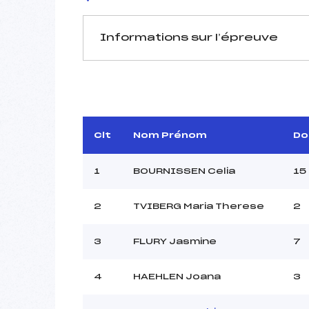
Informations sur l’épreuve
JURY DE COMPÉTITION
Délégué Technique :
Arbitre :
BELL
Assistant :
Clt
Nom Prénom
Do
Dir. Epreuve :
1
BOURNISSEN Celia
15
2
TVIBERG Maria Therese
2
MANCHE 1
Nombre de portes :
3
FLURY Jasmine
7
Heure de départ :
Traceur :
4
HAEHLEN Joana
3
Ouvreurs A :
CO
Ouvreurs B :