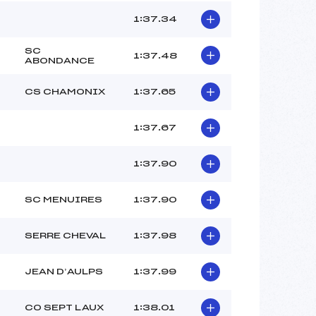
1:37.34
SC
1:37.48
ABONDANCE
CS CHAMONIX
1:37.65
1:37.67
1:37.90
SC MENUIRES
1:37.90
SERRE CHEVAL
1:37.98
JEAN D’AULPS
1:37.99
CO SEPT LAUX
1:38.01