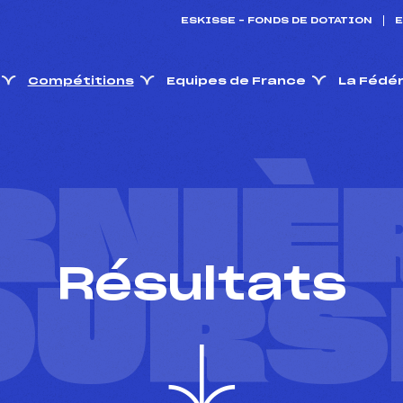
ESKISSE – FONDS DE DOTATION
E
Compétitions
Equipes de France
La Fédé
RNIÈ
Résultats
OURS