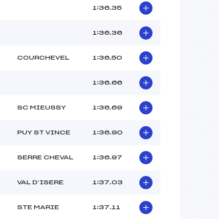
1:36.35
1:36.36
COURCHEVEL
1:36.50
1:36.66
SC MIEUSSY
1:36.69
PUY ST VINCE
1:36.90
SERRE CHEVAL
1:36.97
VAL D’ISERE
1:37.03
STE MARIE
1:37.11