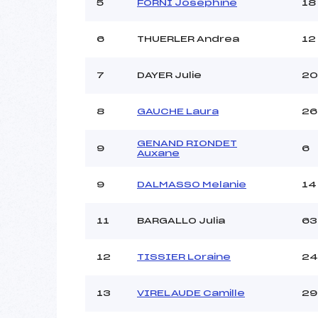
Ouvreurs C :
5
FORNI Josephine
18
Ouvreurs D :
Ouvreurs E :
6
THUERLER Andrea
12
Météo :
Neige :
7
DAYER Julie
20
8
GAUCHE Laura
26
Pénalité appliquée :
Catégorie :
GENAND RIONDET
9
6
Auxane
9
DALMASSO Melanie
14
11
BARGALLO Julia
63
12
TISSIER Loraine
24
13
VIRELAUDE Camille
29