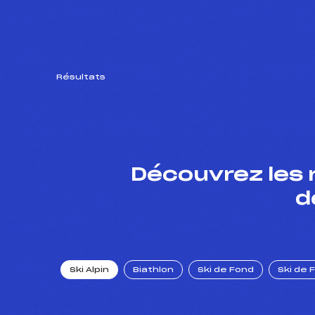
Résultats
Découvrez les 
d
Ski Alpin
Biathlon
Ski de Fond
Ski de 