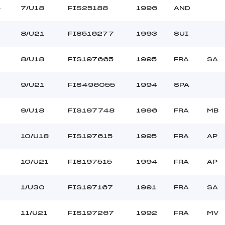
4
7/U18
FIS25188
1996
AND
8/U21
FIS516277
1993
SUI
8/U18
FIS197665
1995
FRA
SA
9/U21
FIS496055
1994
SPA
9/U18
FIS197748
1996
FRA
MB
10/U18
FIS197615
1995
FRA
AP
10/U21
FIS197515
1994
FRA
AP
1/U30
FIS197167
1991
FRA
SA
11/U21
FIS197267
1992
FRA
MV