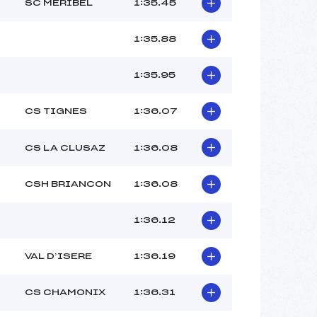
–
SC MERIBEL
1:35.45
–
–
1:35.88
 :
–
 :
–
1:35.95
CS TIGNES
1:36.07
CS LA CLUSAZ
1:36.08
CSH BRIANCON
1:36.08
1:36.12
VAL D’ISERE
1:36.19
CS CHAMONIX
1:36.31