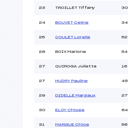
23
TROILLET Tiffany
30
24
BOUVET Celine
34
25
COULET Lorelie
52
26
BOIX Mariona
54
27
QUIROGA Julietta
16
27
HUDRY Pauline
45
29
DIDELLE Margaux
27
30
ELOY Chloee
64
31
MARGUE Chloe
56