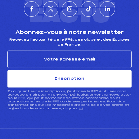
SUIVEZ
L'ACTU
Abonnez-vous à notre newsletter
Recevez l’actualité de la FFS, des clubs et des Équipes
de France.
Inscription
En cliquant sur « inscription », j’autorise la FFS à utiliser mon
adresse email pour m’envoyer périodiquement la newsletter
de la FFS, qui peut contenir des offres commerciales et
promotionnelles de la FFS ou de ses partenaires. Pour plus
d’informations sur les modalités d’exercice de vos droits et
la gestion de vos données, cliquez
ici