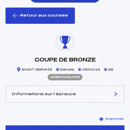
Retour aux courses
foi(s) le ski
COUPE DE BRONZE
SAINT GERVAIS
Dames
05/01/13
GS
AMBF0031.FFS
Informations sur l’épreuve
JURY DE COMPÉTITION
Imprimer
Délégué Technique :
DUMAX BAUDRON
DANIELE (MB)