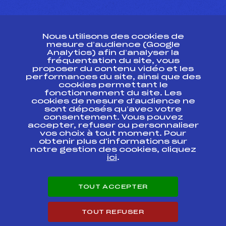
CONTACT
Nous utilisons des cookies de
ESPACE PRESSE
mesure d’audience (Google
Analytics) afin d’analyser la
fréquentation du site, vous
Ressources
proposer du contenu vidéo et les
performances du site, ainsi que des
Pass’Neige
cookies permettant le
Projet sportif fédéral
fonctionnement du site. Les
cookies de mesure d’audience ne
Projet de performance fédéral
sont déposés qu’avec votre
Antidopage
consentement. Vous pouvez
Pôle Développement, Formation, Suivi
accepter, refuser ou personnaliser
Scientifique
vos choix à tout moment. Pour
Listes ministérielles
obtenir plus d'informations sur
notre gestion des cookies, cliquez
Pôle vie de l’athlète
ici
.
Enseignement professionnel
Informatique et chronométrage
Circuits
TOUT ACCEPTER
Carrières
Développement des habiletés mentales
TOUT REFUSER