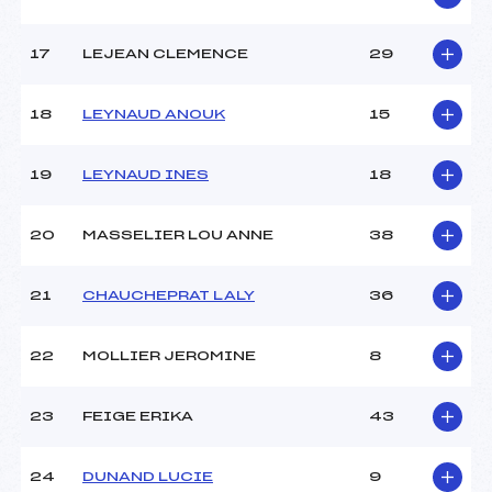
Température arrivée :
2
17
LEJEAN CLEMENCE
29
Pénalité appliquée :
106.3400
Catégorie :
U16
18
LEYNAUD ANOUK
15
19
LEYNAUD INES
18
20
MASSELIER LOU ANNE
38
21
CHAUCHEPRAT LALY
36
22
MOLLIER JEROMINE
8
23
FEIGE ERIKA
43
24
DUNAND LUCIE
9