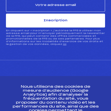
Inscription
En cliquant sur « inscription », j’autorise la FFS à utiliser mon
adresse email pour m’envoyer périodiquement la newsletter
de la FFS, qui peut contenir des offres commerciales et
promotionnelles de la FFS ou de ses partenaires. Pour plus
d’informations sur les modalités d’exercice de vos droits et
la gestion de vos données, cliquez
ici
CONTACT
Nous utilisons des cookies de
ESPACE PRESSE
mesure d’audience (Google
Analytics) afin d’analyser la
fréquentation du site, vous
Ressources
proposer du contenu vidéo et les
performances du site, ainsi que des
Pass’Neige
cookies permettant le