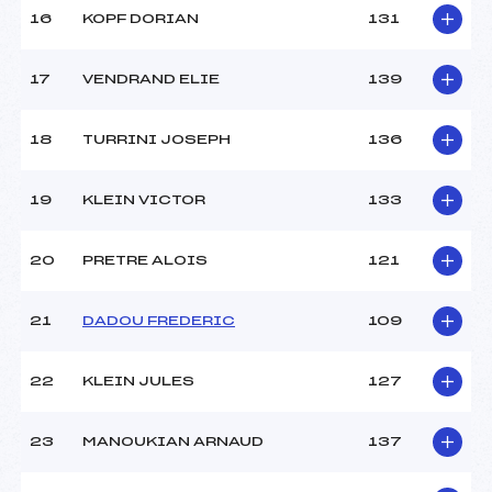
Température arrivée :
–
16
KOPF DORIAN
131
17
VENDRAND ELIE
139
Pénalité appliquée :
76.0200
Catégorie :
U16->Mas
18
TURRINI JOSEPH
136
19
KLEIN VICTOR
133
20
PRETRE ALOIS
121
21
DADOU FREDERIC
109
22
KLEIN JULES
127
23
MANOUKIAN ARNAUD
137