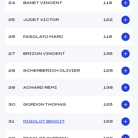
24
BANET VINCENT
119
25
JUDET VICTOR
122
26
FASOLATO MARC
116
27
BRIZON VINCENT
135
28
SCHERBERICH OLIVIER
126
29
ACHARD REMI
138
30
GORDON THOMAS
125
31
RIGOLOT BENOIT
129