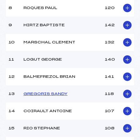
Ouvreurs B :
CHEVALLOT PAUL (SA)
8
ROQUES PAUL
120
Ouvreurs C :
DE VILLENOISY JULIEN
(SA)
Ouvreurs D :
–
9
HIRTZ BAPTISTE
142
Ouvreurs E :
–
Météo :
BEAU
10
MARSCHAL CLEMENT
132
Neige :
SOUPLE
11
LOGUT GEORGE
140
MANCHE 2
Nombre de portes :
44
12
BALMEFREZOL BRIAN
141
Heure de départ :
13H30
Traceur :
FAYOLLE LIONEL (SA)
13
GREGORIS SANDY
118
Ouvreurs A :
MONNIER LEONARD (SA)
Ouvreurs B :
CHEVALLOT PAUL (SA)
Ouvreurs C :
DE VILLENOISY JULIEN
14
COIRAULT ANTOINE
107
(SA)
Ouvreurs D :
–
15
RIO STEPHANE
108
Ouvreurs E :
–
Température départ :
-1