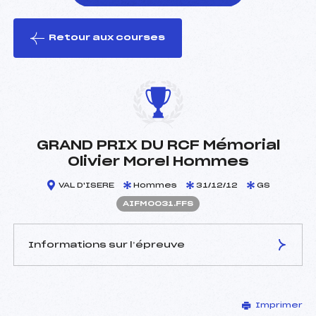
Retour aux courses
foi(s) le ski
GRAND PRIX DU RCF Mémorial
Olivier Morel Hommes
VAL D'ISERE
Hommes
31/12/12
GS
AIFM0031.FFS
Informations sur l’épreuve
JURY DE COMPÉTITION
Imprimer
Délégué Technique :
CHILTON MATTHIEU (IF)