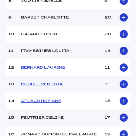
Ouvreurs B :
FLEURY CEDRIC (SA)
8
VOUTIER GAELLE
5
Ouvreurs C :
–
Ouvreurs D :
–
9
BARBEY CHARLOTTE
20
Ouvreurs E :
–
Météo :
BEAU
10
GATARD SUZON
28
Neige :
DURE
11
FRAYSSINES LOLITA
14
MANCHE 2
Nombre de portes :
35
12
BERNARD LAURINE
11
Heure de départ :
12H30
Traceur :
GRANDO MAXIME (SA)
13
MICHEL VENUSIA
7
Ouvreurs A :
DELEGLISE NICOLAS
(SA)
Ouvreurs B :
FLEURY CEDRIC (SA)
14
ARLAUD ROMANE
18
Ouvreurs C :
–
Ouvreurs D :
–
15
FEUTRIER CELINE
17
Ouvreurs E :
–
Température départ :
-5
Température arrivée :
-4
16
JONARD DUMONTEL MALLAURIE
19