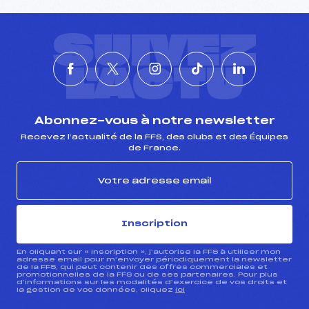
SUIVEZ
L'ACTU
Abonnez-vous à notre newsletter
Recevez l’actualité de la FFS, des clubs et des Équipes
de France.
Inscription
En cliquant sur « inscription », j’autorise la FFS à utiliser mon
adresse email pour m’envoyer périodiquement la newsletter
de la FFS, qui peut contenir des offres commerciales et
promotionnelles de la FFS ou de ses partenaires. Pour plus
d’informations sur les modalités d’exercice de vos droits et
la gestion de vos données, cliquez
ici