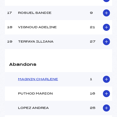
17
ROSUEL SANDIE
9
Pénalité appliquée :
84.9300
Catégorie :
U16->Mas
18
VIGNOUD ADELINE
21
19
TERFAYA ILLIANA
27
Abandons
MAGNIN CHARLENE
1
PUTHOD MARION
16
LOPEZ ANDREA
25