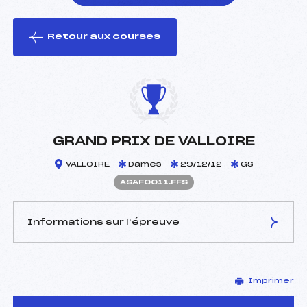
Retour aux courses
foi(s) le ski
GRAND PRIX DE VALLOIRE
VALLOIRE
Dames
29/12/12
GS
ASAF0011.FFS
Informations sur l’épreuve
JURY DE COMPÉTITION
Imprimer
Délégué Technique :
MOLLARD JOSEPH ()
Arbitre :
VOUTIER JEAN DENIS