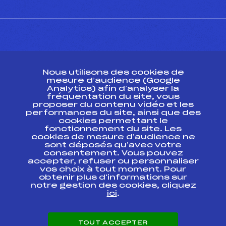
CONTACT
Nous utilisons des cookies de
ESPACE PRESSE
mesure d’audience (Google
Analytics) afin d’analyser la
fréquentation du site, vous
Ressources
proposer du contenu vidéo et les
performances du site, ainsi que des
Pass’Neige
cookies permettant le
Projet sportif fédéral
fonctionnement du site. Les
cookies de mesure d’audience ne
Projet de performance fédéral
sont déposés qu’avec votre
Antidopage
consentement. Vous pouvez
Pôle Développement, Formation, Suivi
accepter, refuser ou personnaliser
Scientifique
vos choix à tout moment. Pour
Listes ministérielles
obtenir plus d'informations sur
notre gestion des cookies, cliquez
Pôle vie de l’athlète
ici
.
Enseignement professionnel
Informatique et chronométrage
Circuits
TOUT ACCEPTER