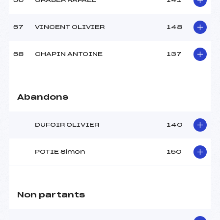
56
GRABER RAFAEL
141
57
VINCENT OLIVIER
148
58
CHAPIN ANTOINE
137
Abandons
DUFOIR OLIVIER
140
POTIE Simon
150
Non partants