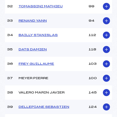
32
TOMASSINI MATHIEU
99
33
RENAND YANN
94
34
BAILLY STANISLAS
112
35
DATS DAMIEN
118
36
FREY GUILLAUME
103
37
MEYER PIERRE
100
38
VALERO MARIN JAVIER
145
39
DELLEPIANE SEBASTIEN
124