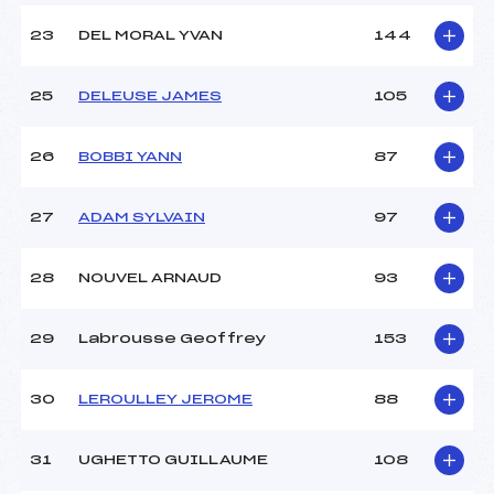
23
DEL MORAL YVAN
144
25
DELEUSE JAMES
105
26
BOBBI YANN
87
27
ADAM SYLVAIN
97
28
NOUVEL ARNAUD
93
29
Labrousse Geoffrey
153
30
LEROULLEY JEROME
88
31
UGHETTO GUILLAUME
108