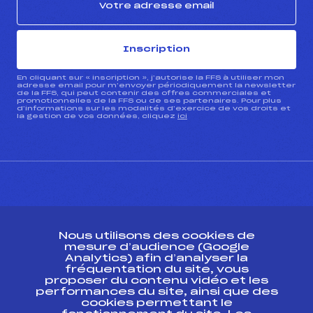
Inscription
En cliquant sur « inscription », j’autorise la FFS à utiliser mon
adresse email pour m’envoyer périodiquement la newsletter
de la FFS, qui peut contenir des offres commerciales et
promotionnelles de la FFS ou de ses partenaires. Pour plus
d’informations sur les modalités d’exercice de vos droits et
la gestion de vos données, cliquez
ici
CONTACT
Nous utilisons des cookies de
ESPACE PRESSE
mesure d’audience (Google
Analytics) afin d’analyser la
fréquentation du site, vous
Ressources
proposer du contenu vidéo et les
performances du site, ainsi que des
Pass’Neige
cookies permettant le
Projet sportif fédéral