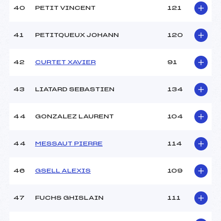
40
PETIT VINCENT
121
41
PETITQUEUX JOHANN
120
42
CURTET XAVIER
91
43
LIATARD SEBASTIEN
134
44
GONZALEZ LAURENT
104
44
MESSAUT PIERRE
114
46
GSELL ALEXIS
109
47
FUCHS GHISLAIN
111