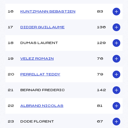
16
KUNTZMANN SEBASTIEN
83
Pénalité appliquée :
51.0200
Catégorie :
Cad->Mas
17
DIDIER GUILLAUME
136
18
DUMAS LAURENT
129
19
VELEZ ROMAIN
76
20
PERRILLAT TEDDY
79
21
BERNARD FREDERIC
142
22
ALBRAND NICOLAS
81
23
DODE FLORENT
67