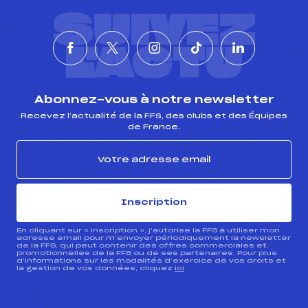
SUIVEZ
L'ACTU
Abonnez-vous à notre newsletter
Recevez l’actualité de la FFS, des clubs et des Équipes
de France.
Inscription
En cliquant sur « inscription », j’autorise la FFS à utiliser mon
adresse email pour m’envoyer périodiquement la newsletter
de la FFS, qui peut contenir des offres commerciales et
promotionnelles de la FFS ou de ses partenaires. Pour plus
d’informations sur les modalités d’exercice de vos droits et
la gestion de vos données, cliquez
ici