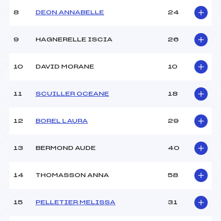
(SA)
Ouvreurs B :
–
8
DEON ANNABELLE
24
Ouvreurs C :
–
Ouvreurs D :
–
9
HAGNERELLE ISCIA
26
Ouvreurs E :
–
Météo :
BEAU
10
DAVID MORANE
10
Neige :
DURE
11
SCUILLER OCEANE
18
MANCHE 2
Nombre de portes :
55
12
BOREL LAURA
29
Heure de départ :
11H45
Traceur :
BROCHE CEDRIC (SA)
13
BERMOND AUDE
40
Ouvreurs A :
ROGER CEDRIC (SA)
Ouvreurs B :
REBRASSE LUCAS (SA)
Ouvreurs C :
–
14
THOMASSON ANNA
58
Ouvreurs D :
–
Ouvreurs E :
–
15
PELLETIER MELISSA
31
Température départ :
–
Température arrivée :
–