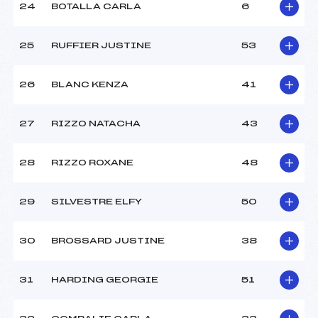
24
BOTALLA CARLA
6
25
RUFFIER JUSTINE
53
26
BLANC KENZA
41
27
RIZZO NATACHA
43
28
RIZZO ROXANE
48
29
SILVESTRE ELFY
50
30
BROSSARD JUSTINE
38
31
HARDING GEORGIE
51