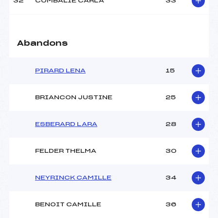
32
COMBALIE CARLA
33
Abandons
PIRARD LENA
15
BRIANCON JUSTINE
25
ESBERARD LARA
28
FELDER THELMA
30
NEYRINCK CAMILLE
34
BENOIT CAMILLE
36