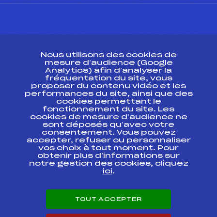
CONTACT
Nous utilisons des cookies de
ESPACE PRESSE
mesure d’audience (Google
Analytics) afin d’analyser la
fréquentation du site, vous
Ressources
proposer du contenu vidéo et les
performances du site, ainsi que des
Pass’Neige
cookies permettant le
Projet sportif fédéral
fonctionnement du site. Les
cookies de mesure d’audience ne
Projet de performance fédéral
sont déposés qu’avec votre
Antidopage
consentement. Vous pouvez
Pôle Développement, Formation, Suivi
accepter, refuser ou personnaliser
Scientifique
vos choix à tout moment. Pour
Listes ministérielles
obtenir plus d'informations sur
notre gestion des cookies, cliquez
Pôle vie de l’athlète
ici
.
Enseignement professionnel
Informatique et chronométrage
Circuits
TOUT ACCEPTER
Carrières