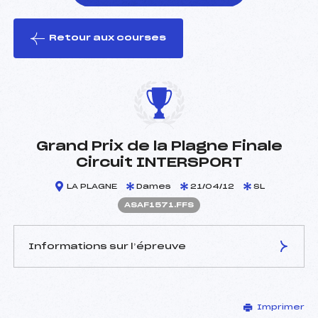
Retour aux courses
foi(s) le ski
Grand Prix de la Plagne Finale
Circuit INTERSPORT
LA PLAGNE
Dames
21/04/12
SL
ASAF1571.FFS
Informations sur l’épreuve
JURY DE COMPÉTITION
Imprimer
Délégué Technique :
CHARRIERE VINCENT