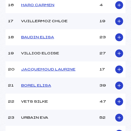
16
HARO CARMEN
4
Pénalité appliquée :
79.5300
17
VUILLERMOZ CHLOE
19
Catégorie :
Min->Mas
18
BAUDIN ELISA
23
19
VILLIOD ELOISE
27
20
JACQUEMOUD LAURINE
17
21
BOREL ELISA
39
22
VETS SILKE
47
23
URBAIN EVA
52