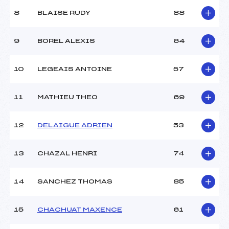
Ouvreurs B :
–
8
BLAISE RUDY
88
Ouvreurs C :
–
Ouvreurs D :
–
Ouvreurs E :
–
9
BOREL ALEXIS
64
Météo :
MAUSSADE
Neige :
DOUCE
10
LEGEAIS ANTOINE
57
MANCHE 2
11
MATHIEU THEO
69
Nombre de portes :
41
Heure de départ :
13H30
12
DELAIGUE ADRIEN
53
Traceur :
GROS BERNARD (SA)
Ouvreurs A :
COSTE XAVIER (DA)
13
CHAZAL HENRI
74
Ouvreurs B :
–
Ouvreurs C :
–
Ouvreurs D :
–
14
SANCHEZ THOMAS
85
Ouvreurs E :
–
Température départ :
–
15
CHACHUAT MAXENCE
61
Température arrivée :
2