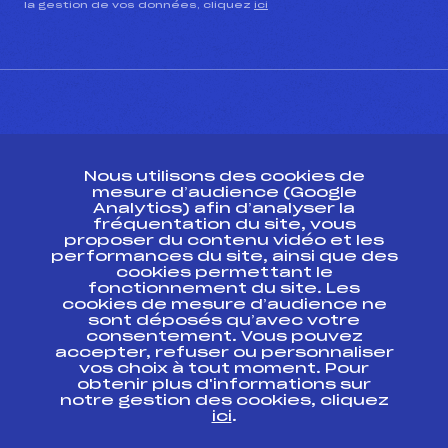
la gestion de vos données, cliquez
ici
CONTACT
Nous utilisons des cookies de
ESPACE PRESSE
mesure d’audience (Google
Analytics) afin d’analyser la
fréquentation du site, vous
Ressources
proposer du contenu vidéo et les
performances du site, ainsi que des
Pass’Neige
cookies permettant le
Projet sportif fédéral
fonctionnement du site. Les
cookies de mesure d’audience ne
Projet de performance fédéral
sont déposés qu’avec votre
Antidopage
consentement. Vous pouvez
Pôle Développement, Formation, Suivi
accepter, refuser ou personnaliser
Scientifique
vos choix à tout moment. Pour
Listes ministérielles
obtenir plus d'informations sur
notre gestion des cookies, cliquez
Pôle vie de l’athlète
ici
.
Enseignement professionnel