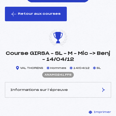
Retour aux courses
foi(s) le ski
Course GIRSA – SL – M – Mic -> Benj
– 14/04/12
VAL THORENS
Hommes
14/04/12
SL
ANAM0241.FFS
Informations sur l’épreuve
JURY DE COMPÉTITION
Imprimer
Délégué Technique :
VIDAL JEAN LOUIS (CE)