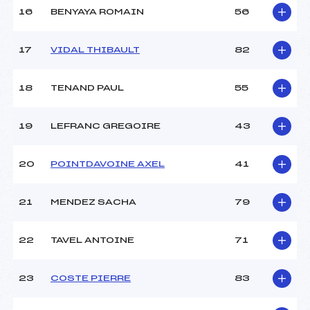
16
BENYAYA ROMAIN
56
Pénalité appliquée :
189.1900
Catégorie :
Mic->Ben
17
VIDAL THIBAULT
82
18
TENAND PAUL
55
19
LEFRANC GREGOIRE
43
20
POINTDAVOINE AXEL
41
21
MENDEZ SACHA
79
22
TAVEL ANTOINE
71
23
COSTE PIERRE
83