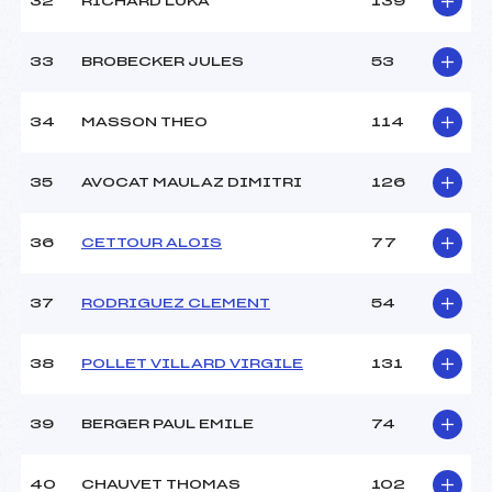
32
RICHARD LUKA
139
33
BROBECKER JULES
53
34
MASSON THEO
114
35
AVOCAT MAULAZ DIMITRI
126
36
CETTOUR ALOIS
77
37
RODRIGUEZ CLEMENT
54
38
POLLET VILLARD VIRGILE
131
39
BERGER PAUL EMILE
74
40
CHAUVET THOMAS
102