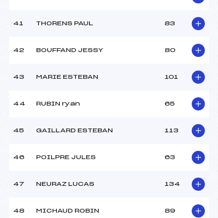
41
THORENS PAUL
83
42
BOUFFAND JESSY
80
43
MARIE ESTEBAN
101
44
RUBIN ryan
65
45
GAILLARD ESTEBAN
113
46
POILPRE JULES
63
47
NEURAZ LUCAS
134
48
MICHAUD ROBIN
89