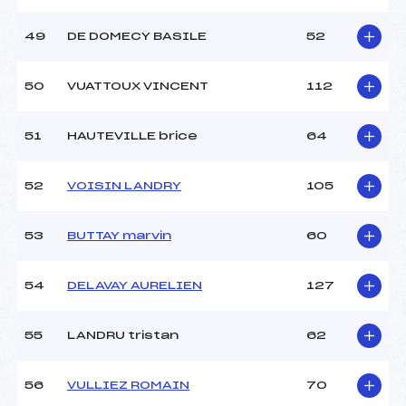
49
DE DOMECY BASILE
52
50
VUATTOUX VINCENT
112
51
HAUTEVILLE brice
64
52
VOISIN LANDRY
105
53
BUTTAY marvin
60
54
DELAVAY AURELIEN
127
55
LANDRU tristan
62
56
VULLIEZ ROMAIN
70