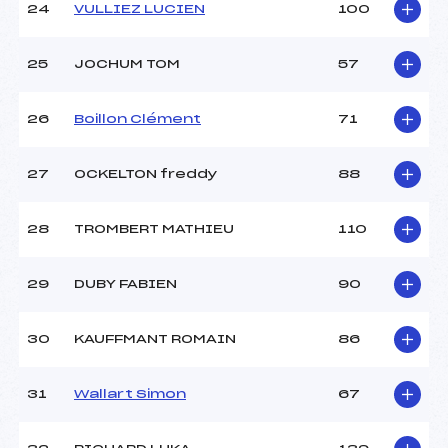
24
VULLIEZ LUCIEN
100
25
JOCHUM TOM
57
26
Boillon Clément
71
27
OCKELTON freddy
88
28
TROMBERT MATHIEU
110
29
DUBY FABIEN
90
30
KAUFFMANT ROMAIN
86
31
Wallart Simon
67