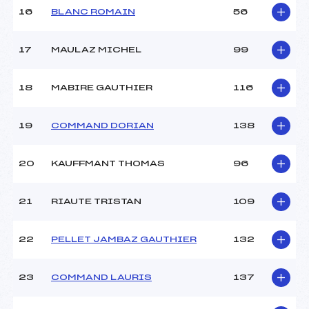
Température arrivée :
–
16
BLANC ROMAIN
56
17
MAULAZ MICHEL
99
Pénalité appliquée :
255.0000
Catégorie :
Mic
18
MABIRE GAUTHIER
116
19
COMMAND DORIAN
138
20
KAUFFMANT THOMAS
96
21
RIAUTE TRISTAN
109
22
PELLET JAMBAZ GAUTHIER
132
23
COMMAND LAURIS
137