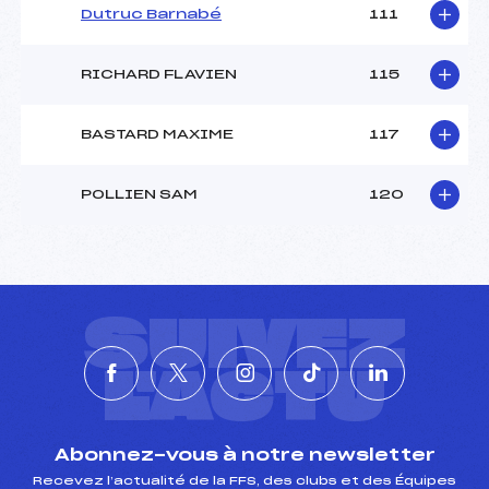
Dutruc Barnabé
111
RICHARD FLAVIEN
115
BASTARD MAXIME
117
POLLIEN SAM
120
SUIVEZ
L'ACTU
Abonnez-vous à notre newsletter
Recevez l’actualité de la FFS, des clubs et des Équipes