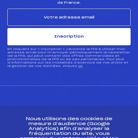
de France.
Inscription
En cliquant sur « inscription », j’autorise la FFS à utiliser mon
adresse email pour m’envoyer périodiquement la newsletter
de la FFS, qui peut contenir des offres commerciales et
promotionnelles de la FFS ou de ses partenaires. Pour plus
d’informations sur les modalités d’exercice de vos droits et
la gestion de vos données, cliquez
ici
CONTACT
Nous utilisons des cookies de
ESPACE PRESSE
mesure d’audience (Google
Analytics) afin d’analyser la
fréquentation du site, vous
Ressources