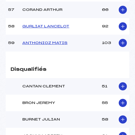
57
CORAND ARTHUR
66
58
GURLIAT LANCELOT
92
59
ANTHONIOZ MATIS
103
Disqualifiés
CANTAN CLEMENT
51
BRON JEREMY
55
BURNET JULIAN
58