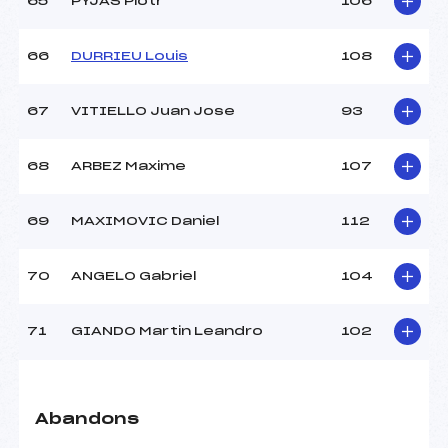
65
PYJAS Piotr
106
66
DURRIEU Louis
108
67
VITIELLO Juan Jose
93
68
ARBEZ Maxime
107
69
MAXIMOVIC Daniel
112
70
ANGELO Gabriel
104
71
GIANDO Martin Leandro
102
Abandons