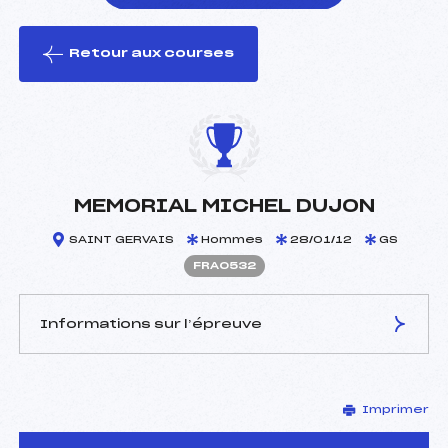
Retour aux courses
foi(s) le ski
MEMORIAL MICHEL DUJON
SAINT GERVAIS
Hommes
28/01/12
GS
FRA0532
Informations sur l’épreuve
JURY DE COMPÉTITION
Imprimer
Délégué Technique :
DRUETTI VALTER (ITA)
Arbitre :
PELLICIER THOMAS (FRA)