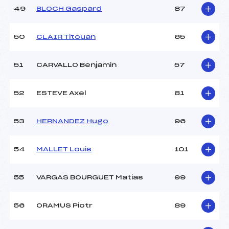
49
BLOCH Gaspard
87
50
CLAIR Titouan
65
51
CARVALLO Benjamin
57
52
ESTEVE Axel
81
53
HERNANDEZ Hugo
96
54
MALLET Louis
101
55
VARGAS BOURGUET Matias
99
56
ORAMUS Piotr
89