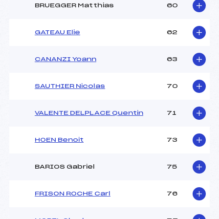
BRUEGGER Matthias
60
GATEAU Elie
62
CANANZI Yoann
63
SAUTHIER Nicolas
70
VALENTE DELPLACE Quentin
71
HOEN Benoit
73
BARIOS Gabriel
75
FRISON ROCHE Carl
76