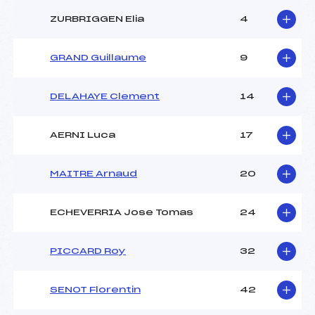
ZURBRIGGEN Elia
4
GRAND Guillaume
9
DELAHAYE Clement
14
AERNI Luca
17
MAITRE Arnaud
20
ECHEVERRIA Jose Tomas
24
PICCARD Roy
32
SENOT Florentin
42