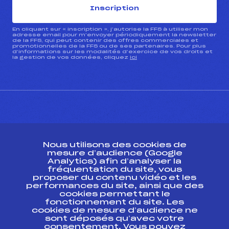
Inscription
En cliquant sur « inscription », j’autorise la FFS à utiliser mon
adresse email pour m’envoyer périodiquement la newsletter
de la FFS, qui peut contenir des offres commerciales et
promotionnelles de la FFS ou de ses partenaires. Pour plus
d’informations sur les modalités d’exercice de vos droits et
la gestion de vos données, cliquez
ici
CONTACT
Nous utilisons des cookies de
ESPACE PRESSE
mesure d’audience (Google
Analytics) afin d’analyser la
fréquentation du site, vous
Ressources
proposer du contenu vidéo et les
performances du site, ainsi que des
Pass’Neige
cookies permettant le
Projet sportif fédéral
fonctionnement du site. Les
cookies de mesure d’audience ne
Projet de performance fédéral
sont déposés qu’avec votre
Antidopage
consentement. Vous pouvez