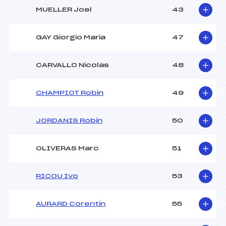
MUELLER Joel
43
GAY Giorgio Maria
47
CARVALLO Nicolas
48
CHAMPIOT Robin
49
JORDANIS Robin
50
OLIVERAS Marc
51
RICOU Ivo
53
AURARD Corentin
55