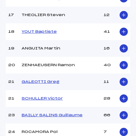
Pénalité appliquée :
15.6000
17
THEOLIER Steven
12
Catégorie :
*
18
YOUT Baptiste
41
19
ANGUITA Martin
16
20
ZENHAEUSERN Ramon
40
21
GALEOTTI Greg
11
21
SCHULLER Victor
28
23
BAILLY SALINS Guillaume
66
24
ROCAMORA Pol
7