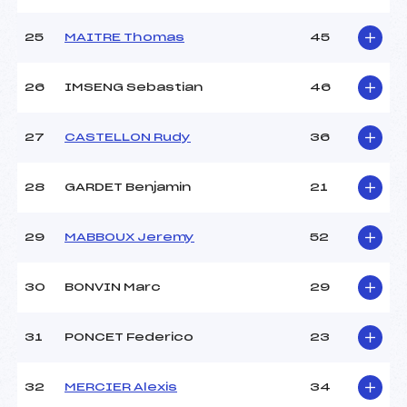
25
MAITRE Thomas
45
26
IMSENG Sebastian
46
27
CASTELLON Rudy
36
28
GARDET Benjamin
21
29
MABBOUX Jeremy
52
30
BONVIN Marc
29
31
PONCET Federico
23
32
MERCIER Alexis
34