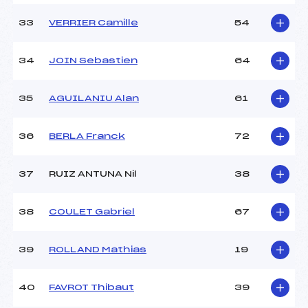
33
VERRIER Camille
54
34
JOIN Sebastien
64
35
AGUILANIU Alan
61
36
BERLA Franck
72
37
RUIZ ANTUNA Nil
38
38
COULET Gabriel
67
39
ROLLAND Mathias
19
40
FAVROT Thibaut
39