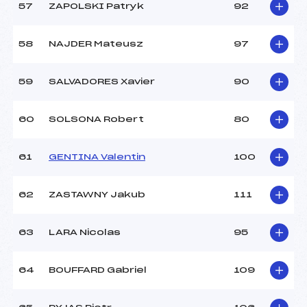
57
ZAPOLSKI Patryk
92
58
NAJDER Mateusz
97
59
SALVADORES Xavier
90
60
SOLSONA Robert
80
61
GENTINA Valentin
100
62
ZASTAWNY Jakub
111
63
LARA Nicolas
95
64
BOUFFARD Gabriel
109