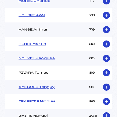
MOREL Charles
77
HOUBRE Axel
78
HANSE Arthur
79
HENRI Martin
83
NOUVEL Jacques
85
RIVARA Tomas
86
AMIGUES Tanguy
91
TRAPPIER Nicolas
98
GAITE Manuel
103