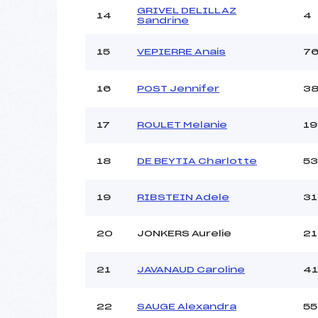
GRIVEL DELILLAZ
14
4
Sandrine
15
VEPIERRE Anais
7
16
POST Jennifer
3
17
ROULET Melanie
19
18
DE BEYTIA Charlotte
53
19
RIBSTEIN Adele
31
20
JONKERS Aurelie
21
21
JAVANAUD Caroline
41
22
SAUGE Alexandra
55