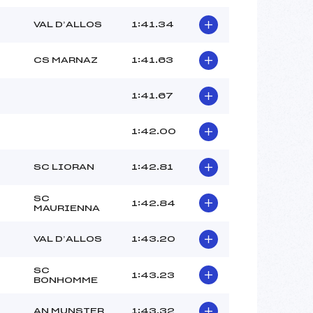
VAL D’ALLOS
1:41.34
CS MARNAZ
1:41.63
1:41.67
1:42.00
SC LIORAN
1:42.81
SC
1:42.84
MAURIENNA
VAL D’ALLOS
1:43.20
SC
1:43.23
BONHOMME
AN MUNSTER
1:43.32