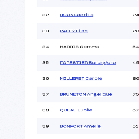
32
ROUX Laetitia
2
33
PALEY Elise
2
34
HARRIS Gemma
5
35
FORESTIER Berangere
4
36
MILLERET Carole
8
37
BRUNETON Angelique
75
38
QUEAU Lucile
57
39
BONFORT Amelie
51