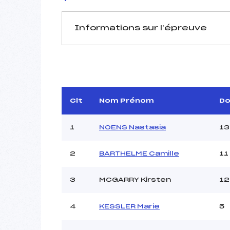
Informations sur l’épreuve
JURY DE COMPÉTITION
Délégué Technique :
Arbitre :
LE
Assistant :
Clt
Nom Prénom
D
Dir. Epreuve :
DEBA
1
NOENS Nastasia
13
2
BARTHELME Camille
11
MANCHE 1
Nombre de portes :
3
MCGARRY Kirsten
12
Heure de départ :
Traceur :
4
KESSLER Marie
5
Ouvreurs A :
Ouvreurs B :