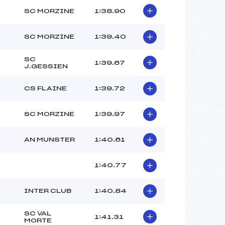
SC MORZINE
1:38.90
SC MORZINE
1:39.40
SC
1:39.67
J.GESSIEN
CS FLAINE
1:39.72
SC MORZINE
1:39.97
AN MUNSTER
1:40.61
1:40.77
INTER CLUB
1:40.84
SC VAL
1:41.31
MORTE