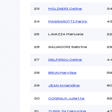
23
MOLINERI Celine
3
24
MASSAROTTI Fanny
4
25
LAVAZZA Manuela
2
26
SALVADORI Sabrina
2
27
DELPIROU Celine
4
28
BRUN Marylise
59
29
JEAN Amandine
6
30
CONRAUX Juliette
6
31
ZUSSLIN Capucine
4