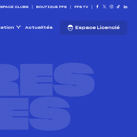
SPACE CLUBS
BOUTIQUE FFS
FFS TV
ration
Actualités
Espace Licencié
RES
ES