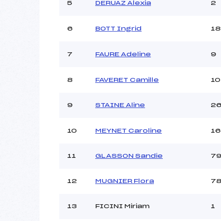
Ouvreurs C :
5
DERUAZ Alexia
2
Ouvreurs D :
Ouvreurs E :
6
BOTT Ingrid
18
Météo :
Neige :
7
FAURE Adeline
9
Pénalité appliquée :
8
FAVERET Camille
10
Catégorie :
9
STAINE Aline
2
10
MEYNET Caroline
16
11
GLASSON Sandie
7
12
MUGNIER Flora
7
13
FICINI Miriam
1