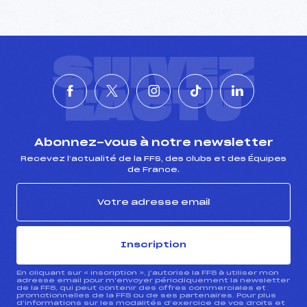
SUIVEZ
L'ACTU
Abonnez-vous à notre newsletter
Recevez l’actualité de la FFS, des clubs et des Équipes
de France.
Inscription
En cliquant sur « inscription », j’autorise la FFS à utiliser mon
adresse email pour m’envoyer périodiquement la newsletter
de la FFS, qui peut contenir des offres commerciales et
promotionnelles de la FFS ou de ses partenaires. Pour plus
d’informations sur les modalités d’exercice de vos droits et