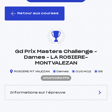
Retour aux courses
foi(s) le ski
Gd Prix Masters Challenge –
Dames – LA ROSIERE-
MONTVALEZAN
ROSIERE MT VALEZAN
Dames
01/04/12
GS
AMAF0062.FFS
Informations sur l’épreuve
JURY DE COMPÉTITION