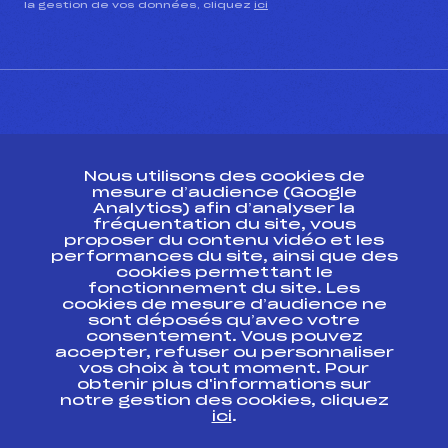
la gestion de vos données, cliquez
ici
CONTACT
Nous utilisons des cookies de
ESPACE PRESSE
mesure d’audience (Google
Analytics) afin d’analyser la
fréquentation du site, vous
Ressources
proposer du contenu vidéo et les
performances du site, ainsi que des
Pass’Neige
cookies permettant le
Projet sportif fédéral
fonctionnement du site. Les
cookies de mesure d’audience ne
Projet de performance fédéral
sont déposés qu’avec votre
Antidopage
consentement. Vous pouvez
Pôle Développement, Formation, Suivi
accepter, refuser ou personnaliser
Scientifique
vos choix à tout moment. Pour
Listes ministérielles
obtenir plus d'informations sur
notre gestion des cookies, cliquez
Pôle vie de l’athlète
ici
.
Enseignement professionnel