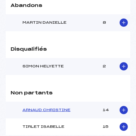
Abandons
Pénalité appliquée :
155.6200
MARTIN DANIELLE
8
Catégorie :
MAS+VET
Disqualifiés
SIMON HELYETTE
2
Non partants
ARNAUD CHRISTINE
14
TIRLET ISABELLE
15