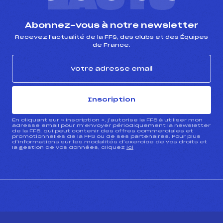
Abonnez-vous à notre newsletter
Recevez l’actualité de la FFS, des clubs et des Équipes
de France.
Inscription
En cliquant sur « inscription », j’autorise la FFS à utiliser mon
adresse email pour m’envoyer périodiquement la newsletter
de la FFS, qui peut contenir des offres commerciales et
promotionnelles de la FFS ou de ses partenaires. Pour plus
d’informations sur les modalités d’exercice de vos droits et
la gestion de vos données, cliquez
ici
CONTACT