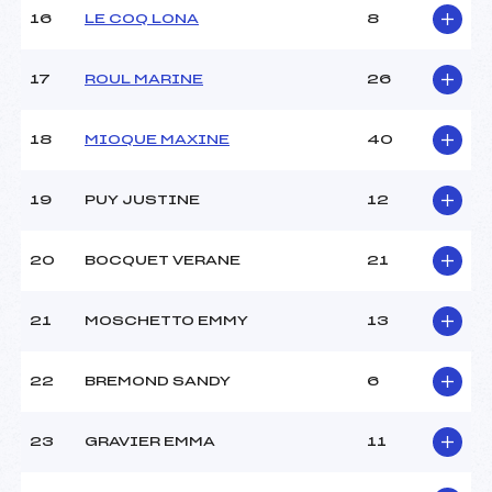
Pénalité appliquée :
255.0000
16
LE COQ LONA
8
Catégorie :
Pou
17
ROUL MARINE
26
18
MIOQUE MAXINE
40
19
PUY JUSTINE
12
20
BOCQUET VERANE
21
21
MOSCHETTO EMMY
13
22
BREMOND SANDY
6
23
GRAVIER EMMA
11