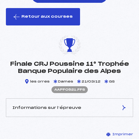
Retour aux courses
foi(s) le ski
Finale CRJ Poussine 11° Trophée
Banque Populaire des Alpes
les orres
Dames
21/03/12
GS
AAPF0521.FFS
Informations sur l’épreuve
JURY DE COMPÉTITION
Imprimer
Délégué Technique :
ROBIN ERIC (AP)