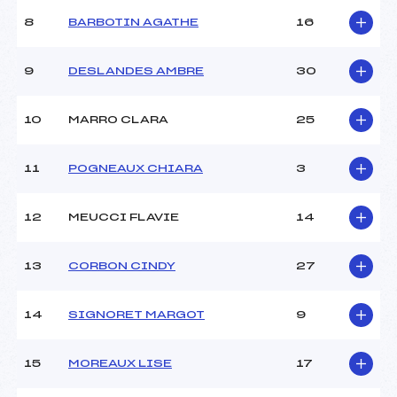
Ouvreurs C :
BERNARDI VALENTIN (AP)
8
BARBOTIN AGATHE
16
Ouvreurs D :
–
Ouvreurs E :
–
Météo :
BEAU
9
DESLANDES AMBRE
30
Neige :
DURE
10
MARRO CLARA
25
MANCHE 2
11
POGNEAUX CHIARA
3
Nombre de portes :
26
Heure de départ :
11H15
Traceur :
REYNIER PATRICK (AP)
12
MEUCCI FLAVIE
14
Ouvreurs A :
GIBERT NOELINE (AP)
Ouvreurs B :
CHARRON FANNY (AP)
13
CORBON CINDY
27
Ouvreurs C :
CRAISSE LOUNA (AP)
Ouvreurs D :
–
Ouvreurs E :
–
14
SIGNORET MARGOT
9
Température départ :
–
Température arrivée :
–
15
MOREAUX LISE
17