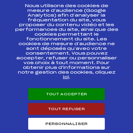
Nous utilisons des cookies de
ESPACE PRESSE
mesure d’audience (Google
Analytics) afin d’analyser la
fréquentation du site, vous
Ressources
proposer du contenu vidéo et les
performances du site, ainsi que des
Pass’Neige
cookies permettant le
Projet sportif fédéral
fonctionnement du site. Les
cookies de mesure d’audience ne
Projet de performance fédéral
sont déposés qu’avec votre
Antidopage
consentement. Vous pouvez
Pôle Développement, Formation, Suivi
accepter, refuser ou personnaliser
Scientifique
vos choix à tout moment. Pour
Listes ministérielles
obtenir plus d'informations sur
notre gestion des cookies, cliquez
Pôle vie de l’athlète
ici
.
Enseignement professionnel
Informatique et chronométrage
Circuits
TOUT ACCEPTER
Carrières
Développement des habiletés mentales
TOUT REFUSER
PERSONNALISER
© 2026 Fédération Française de Ski
Mentions légales
Politique de