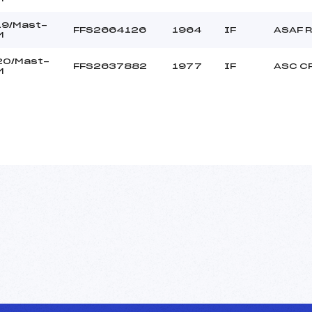
19/Mast-
FFS2664126
1964
IF
ASAF 
M
20/Mast-
FFS2637882
1977
IF
ASC C
M