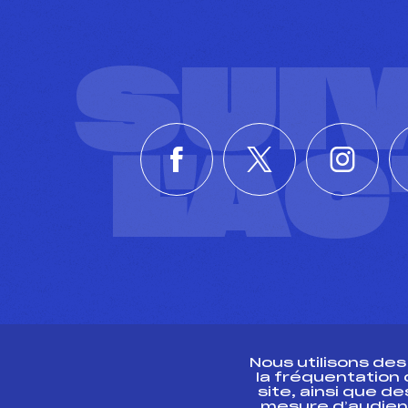
SUI
L'A
Nous utilisons de
la fréquentation
site, ainsi que 
R
mesure d’audien