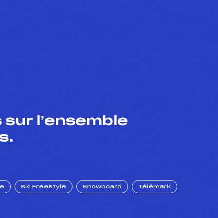
 sur l’ensemble
s.
ue
Ski Freestyle
Snowboard
Télémark