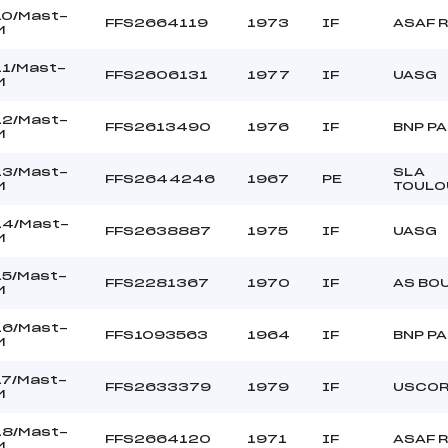
10/Mast-
FFS2664119
1973
IF
ASAF 
M
11/Mast-
FFS2606131
1977
IF
UASG
M
12/Mast-
FFS2613490
1976
IF
BNP P
M
13/Mast-
SLA
FFS2644246
1967
PE
M
TOULO
14/Mast-
FFS2638887
1975
IF
UASG
M
15/Mast-
FFS2281367
1970
IF
AS BO
M
16/Mast-
FFS1093563
1964
IF
BNP P
M
17/Mast-
FFS2633379
1979
IF
USCO
M
18/Mast-
FFS2664120
1971
IF
ASAF 
M