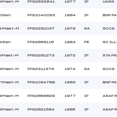
–
Ouvreurs C :
3/Mast-M
FFS2632641
1977
IF
UASG
–
Ouvreurs D :
–
Ouvreurs E :
2/Sen
FFS1040053
1984
IF
BNP P
BEAU
Température départ
DURE
Température arrivée
4/Mast-M
FFS2281037
1979
SA
SCCS
151.9700
3/Sen
FFS2656116
1984
PE
SC ILL
Min->Mas
5/Mast-M
FFS2281273
1972
IF
STA F
6/Mast-M
FFS2311379
1974
SA
SCCS
7/Mast-M
FFS1094768
1963
IF
BNP P
8/Mast-M
FFS2658629
1977
IF
ASAF 
9/Mast-M
FFS2621584
1965
IF
ASAF 