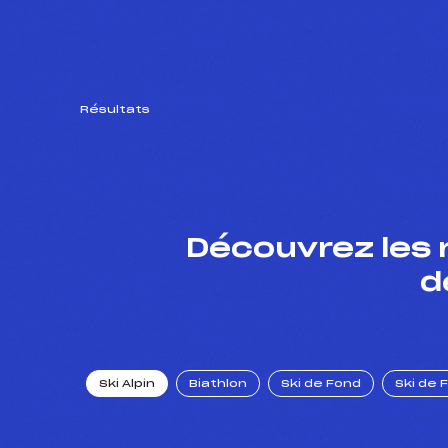
Résultats
Découvrez les 
d
Ski Alpin
Biathlon
Ski de Fond
Ski de 