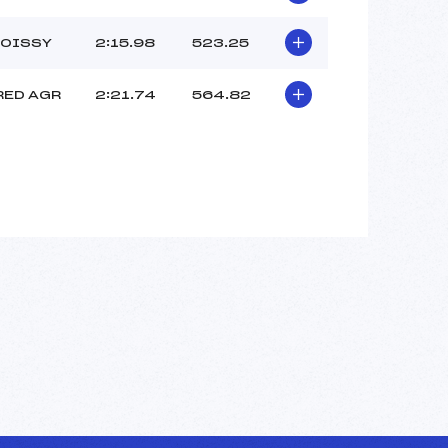
ROISSY
2:15.98
523.25
RED AGR
2:21.74
564.82