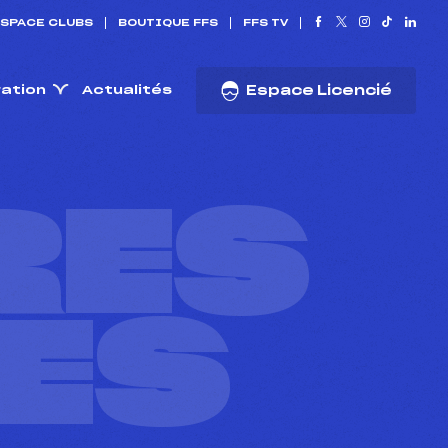
SPACE CLUBS
BOUTIQUE FFS
FFS TV
ration
Actualités
Espace Licencié
RES
ES