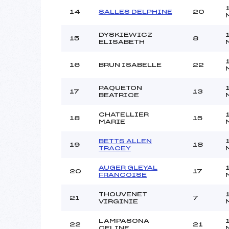
14
SALLES DELPHINE
20
DYSKIEWICZ
15
8
ELISABETH
16
BRUN ISABELLE
22
PAQUETON
17
13
BEATRICE
CHATELLIER
18
15
MARIE
BETTS ALLEN
19
18
TRACEY
AUGER GLEYAL
20
17
FRANCOISE
THOUVENET
21
7
VIRGINIE
LAMPASONA
22
21
CELINE