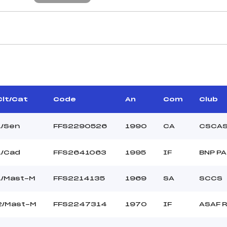
CARACTÉRISTIQU
ULLENGER DENIS (IF)
Piste :
MBERT STEPHANE (IF)
Altitude départ :
–
Altitude arrivée :
Clt/Cat
Code
An
Com
Club
ONNET JEAN LUC (IF)
Dénivelé :
Homologation :
1/Sen
FFS2290526
1990
CA
CSCAS
1/Cad
FFS2641063
1995
IF
BNP P
MANCHE 2
39
Nombre de portes :
1/Mast-M
FFS2214135
1969
SA
SCCS
14h30
Heure de départ :
AVARINO DAMIEN (SA)
Traceur :
2/Mast-M
FFS2247314
1970
IF
ASAF 
NINOT MICHEL (IF)
Ouvreurs A :
–
Ouvreurs B :