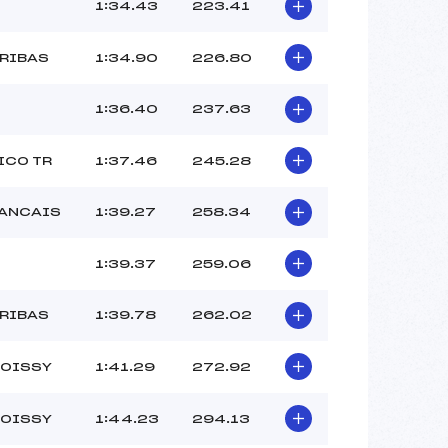
–
1:34.43
223.41
–
–
ARIBAS
1:34.90
226.80
 :
–
 :
–
1:36.40
237.63
ICO TR
1:37.46
245.28
RANCAIS
1:39.27
258.34
1:39.37
259.06
ARIBAS
1:39.78
262.02
ROISSY
1:41.29
272.92
ROISSY
1:44.23
294.13