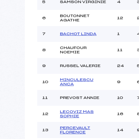
Ouvreurs C :
5
SAMSON VIRGINIE
4
Ouvreurs D :
Ouvreurs E :
BOUTONNET
6
12
AGATHE
Météo :
Neige :
7
BACHOT LINDA
1
CHAUFOUR
Pénalité appliquée :
8
11
NOEMIE
Catégorie :
9
RUSSEL VALERIE
24
MINCULESCU
10
9
ANCA
11
PREVOST ANNIE
10
LECOVIZ MAS
12
16
SOPHIE
PERCEVAULT
13
14
FLORENCE