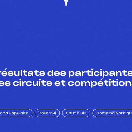
résultats des participants
es circuits et compétition
Fond Populaire
Rollerski
Saut à Ski
Combiné Nordiq