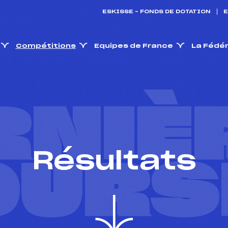
ESKISSE – FONDS DE DOTATION
E
Compétitions
Equipes de France
La Fédé
RNIÈ
Résultats
OURS