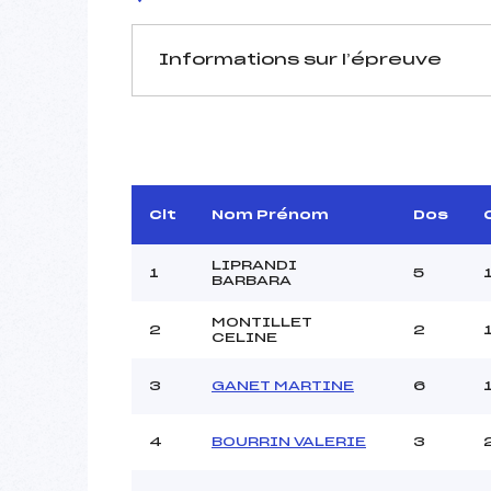
Informations sur l’épreuve
JURY DE COMPÉTITION
Délégué Technique :
LEBO
Arbitre :
LA
Assistant :
Clt
Nom Prénom
Dos
Dir. Epreuve :
BOUT
LIPRANDI
1
5
BARBARA
MONTILLET
2
2
MANCHE 1
CELINE
Nombre de portes :
3
GANET MARTINE
6
Heure de départ :
Traceur :
S
4
BOURRIN VALERIE
3
Ouvreurs A :
Ouvreurs B :