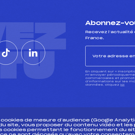
VEZ
Abonnez-vou
Recevez l’actualité 
France.
CTU
En cliquant sur « inscript
m’envoyer périodiquement
commerciales et promotio
d’informations sur les mo
données, cliquez
ici
s cookies de mesure d’audience (Google Analytic
 du site, vous proposer du contenu vidéo et le
des cookies permettant le fonctionnement du sit
essources
ce ne sont déposés qu’avec votre consentem