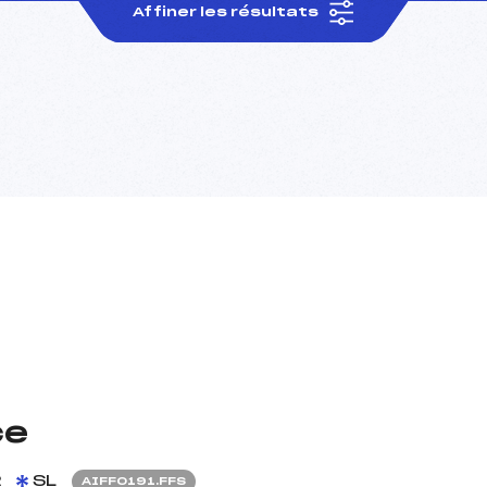
Affiner les résultats
ce
2
SL
AIFF0191.FFS