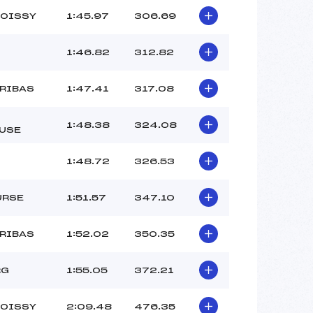
ROISSY
1:45.97
306.69
1:46.82
312.82
ARIBAS
1:47.41
317.08
1:48.38
324.08
USE
1:48.72
326.53
URSE
1:51.57
347.10
ARIBAS
1:52.02
350.35
RG
1:55.05
372.21
ROISSY
2:09.48
476.35