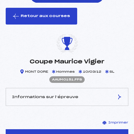
Retour aux courses
foi(s) le ski
Coupe Maurice Vigier
MONT DORE
Hommes
10/03/12
SL
AAUM0151.FFS
Informations sur l’épreuve
JURY DE COMPÉTITION
Imprimer
Délégué Technique :
CARSAC CLAUDE ()
Arbitre :
NANGERONI SERGE (AU)