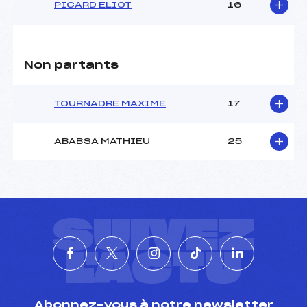
PICARD ELIOT
16
Catégorie :
Cad->Mas
Non partants
TOURNADRE MAXIME
17
ABABSA MATHIEU
25
SUIVEZ
L'ACTU
Abonnez-vous à notre newsletter