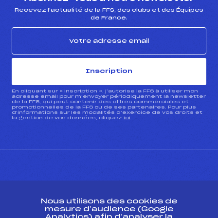
Recevez l’actualité de la FFS, des clubs et des Équipes
de France.
Inscription
En cliquant sur « inscription », j’autorise la FFS à utiliser mon
adresse email pour m’envoyer périodiquement la newsletter
de la FFS, qui peut contenir des offres commerciales et
promotionnelles de la FFS ou de ses partenaires. Pour plus
d’informations sur les modalités d’exercice de vos droits et
la gestion de vos données, cliquez
ici
CONTACT
Nous utilisons des cookies de
ESPACE PRESSE
mesure d’audience (Google
Analytics) afin d’analyser la