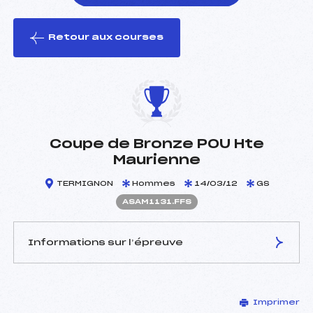
Retour aux courses
foi(s) le ski
Coupe de Bronze POU Hte
Maurienne
TERMIGNON
Hommes
14/03/12
GS
ASAM1131.FFS
Informations sur l’épreuve
JURY DE COMPÉTITION
Imprimer
Délégué Technique :
DESCHILDRE ALAIN (SA)