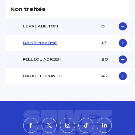
Non traités
LEPALABE TOM
6
DAME MAXIME
17
FILLIOL ADRIEN
20
HAOULI LOUNES
47
SUIVEZ
L'ACTU