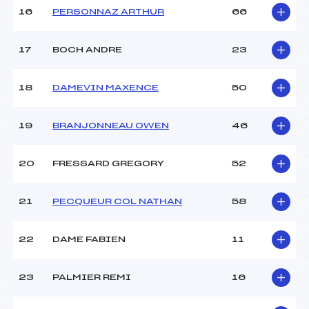
Température départ :
4
16
PERSONNAZ ARTHUR
66
Température arrivée :
6
17
BOCH ANDRE
23
Pénalité appliquée :
255.0000
Catégorie :
Pou
18
DAMEVIN MAXENCE
50
19
BRANJONNEAU OWEN
46
20
FRESSARD GREGORY
52
21
PECQUEUR COL NATHAN
58
22
DAME FABIEN
11
23
PALMIER REMI
16