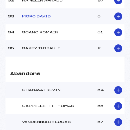
32
HAMELIN ARNAUD
87
33
MORO DAVID
5
34
SCANO ROMAIN
51
35
SAPEY THIBAULT
2
Abandons
CHANAVAT KEVIN
54
CAPPELLETTI THOMAS
55
VANDENBURIE LUCAS
57