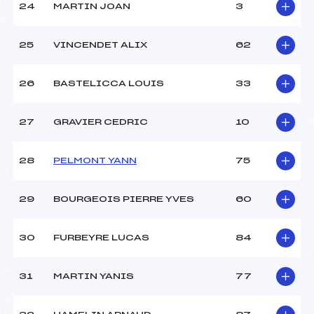
24
MARTIN JOAN
3
25
VINCENDET ALIX
62
26
BASTELICCA LOUIS
33
27
GRAVIER CEDRIC
10
28
PELMONT YANN
75
29
BOURGEOIS PIERRE YVES
60
30
FURBEYRE LUCAS
84
31
MARTIN YANIS
77