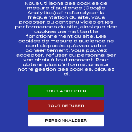
Nous utilisons des cookies de
ESPACE PRESSE
mesure d’audience (Google
Analytics) afin d’analyser la
fréquentation du site, vous
Ressources
proposer du contenu vidéo et les
performances du site, ainsi que des
Pass’Neige
cookies permettant le
Projet sportif fédéral
fonctionnement du site. Les
cookies de mesure d’audience ne
Projet de performance fédéral
sont déposés qu’avec votre
Antidopage
consentement. Vous pouvez
Pôle Développement, Formation, Suivi
accepter, refuser ou personnaliser
Scientifique
vos choix à tout moment. Pour
Listes ministérielles
obtenir plus d'informations sur
notre gestion des cookies, cliquez
Pôle vie de l’athlète
ici
.
Enseignement professionnel
Informatique et chronométrage
Circuits
TOUT ACCEPTER
Carrières
Développement des habiletés mentales
TOUT REFUSER
PERSONNALISER
© 2026 Fédération Française de Ski
Mentions légales
Politique de