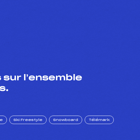
 sur l’ensemble
s.
ue
Ski Freestyle
Snowboard
Télémark