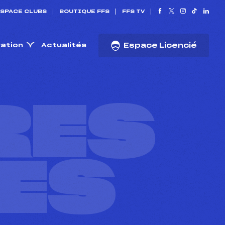
SPACE CLUBS
BOUTIQUE FFS
FFS TV
ration
Actualités
Espace Licencié
RES
ES