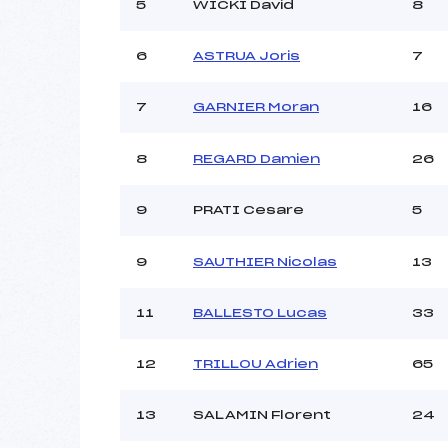
5
WICKI David
8
Ouvreurs C :
DU PL
Ouvreurs D :
6
ASTRUA Joris
7
Ouvreurs E :
Météo :
7
GARNIER Moran
16
Neige :
8
REGARD Damien
26
Pénalité appliquée :
Catégorie :
9
PRATI Cesare
5
9
SAUTHIER Nicolas
13
11
BALLESTO Lucas
33
12
TRILLOU Adrien
65
13
SALAMIN Florent
24