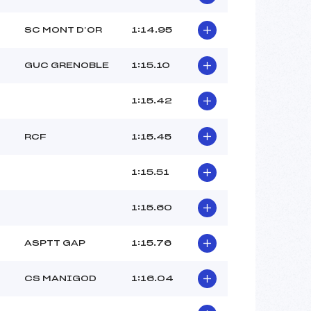
SC MONT D’OR
1:14.95
GUC GRENOBLE
1:15.10
1:15.42
RCF
1:15.45
1:15.51
1:15.60
ASPTT GAP
1:15.76
CS MANIGOD
1:16.04