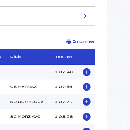
ES DE LA PISTE
Imprimer
PLENEY
1145
1005
m
Club
Tps Tot
140
7139/02/03
1:07.40
CS MARNAZ
1:07.55
42
SC COMBLOUX
1:07.77
20h40
BERTHET PIERRE (FRA)
SC MORZ AVO
1:08.28
ROZIER CLARA (FRA)
POLLET VILLARD ANTOINE
(FRA)