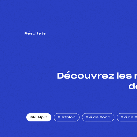
Résultats
Découvrez les 
d
Ski Alpin
Biathlon
Ski de Fond
Ski de 