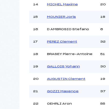
14
MICHEL Maxime
20
15
MOUNIER Joris
18
16
D AMBROSIO Stefano
6
17
PEREZ Clement
32
18
BRASEY Pierre-Antoine
51
19
GALLOIS Yohann
30
20
AUGUSTIN Clement
19
21
GOZZI Maxence
37
22
OEHRLI Aron
55