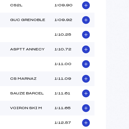
CS2L
1:09.90
GUC GRENOBLE
1:09.92
1:10.25
ASPTT ANNECY
1:10.72
1:11.00
CS MARNAZ
1:11.09
SAUZE BARCEL
1:11.61
VOIRON SKI M
1:11.65
1:12.57