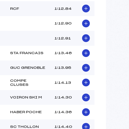
RCF
1:12.84
1:12.90
1:12.91
STA FRANCAIS
1:13.46
GUC GRENOBLE
1:13.95
COMPE
1:14.13
CLUSES
VOIRON SKI M
1:14.30
HABER POCHE
1:14.36
SC THOLLON
1:14.40