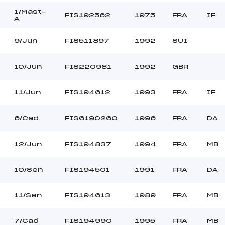
1/Mast-
FIS192562
1975
FRA
IF
A
9/Jun
FIS511897
1992
SUI
10/Jun
FIS220981
1992
GBR
11/Jun
FIS194612
1993
FRA
IF
6/Cad
FIS6190260
1996
FRA
DA
12/Jun
FIS194837
1994
FRA
MB
10/Sen
FIS194501
1991
FRA
DA
11/Sen
FIS194613
1989
FRA
MB
7/Cad
FIS194990
1995
FRA
MB