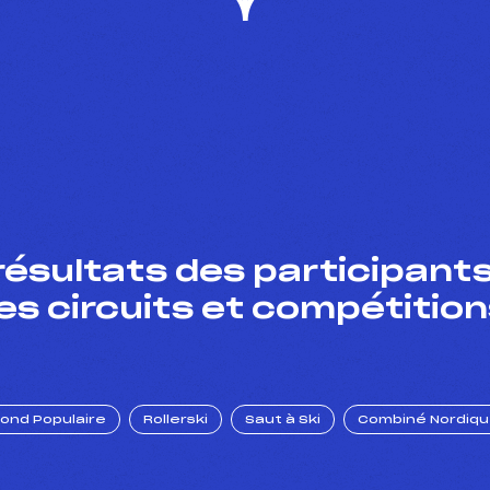
résultats des participants
es circuits et compétition
Fond Populaire
Rollerski
Saut à Ski
Combiné Nordiq