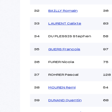
32
BAILLY Romain
36
33
LAURENT Calixte
83
34
DU PLESSIS Stephen
58
35
GUERS Francois
97
36
FURER Nicola
75
37
ROHRER Pascal
128
38
MOUREN Remi
54
39
DUNAND Quentin
68