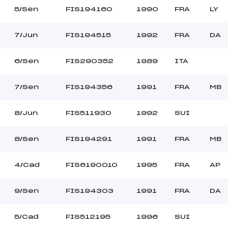
5/Sen
FIS194160
1990
FRA
LY
7/Jun
FIS194515
1992
FRA
DA
6/Sen
FIS290352
1989
ITA
7/Sen
FIS194356
1991
FRA
MB
8/Jun
FIS511930
1992
SUI
8/Sen
FIS194291
1991
FRA
MB
4/Cad
FIS6190010
1995
FRA
AP
9/Sen
FIS194303
1991
FRA
DA
5/Cad
FIS512195
1996
SUI