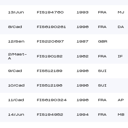
13/Jun
FIS194760
1993
FRA
MJ
8/Cad
FIS6190261
1996
FRA
DA
12/Sen
FIS220697
1987
GBR
2/Mast-
FIS190182
1962
FRA
IF
A
9/Cad
FIS512189
1996
SUI
10/Cad
FIS512196
1996
SUI
11/Cad
FIS6190324
1996
FRA
AP
14/Jun
FIS194952
1994
FRA
MB