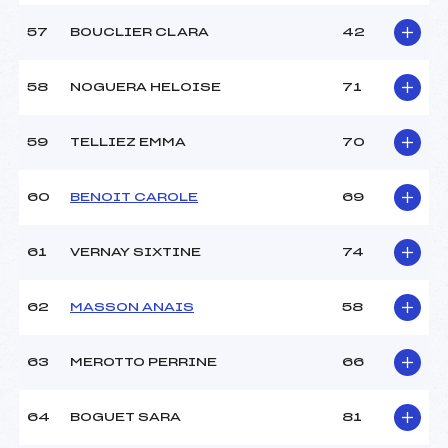
57
BOUCLIER CLARA
42
58
NOGUERA HELOISE
71
59
TELLIEZ EMMA
70
60
BENOIT CAROLE
69
61
VERNAY SIXTINE
74
62
MASSON ANAIS
58
63
MEROTTO PERRINE
66
64
BOGUET SARA
81