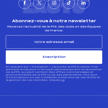
L'ACTU
Abonnez-vous à notre newsletter
Recevez l’actualité de la FFS, des clubs et des Équipes
de France.
Inscription
En cliquant sur « inscription », j’autorise la FFS à utiliser mon
adresse email pour m’envoyer périodiquement la newsletter
de la FFS, qui peut contenir des offres commerciales et
promotionnelles de la FFS ou de ses partenaires. Pour plus
d’informations sur les modalités d’exercice de vos droits et
la gestion de vos données, cliquez
ici