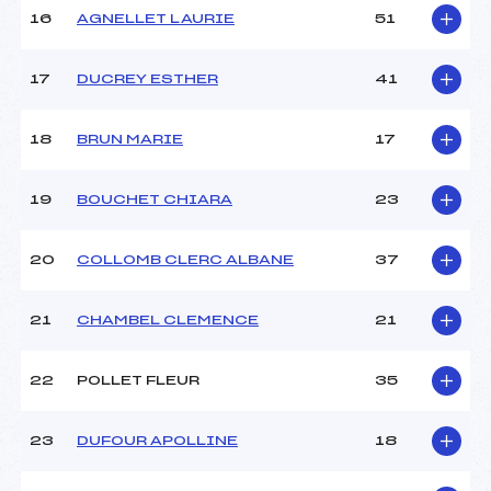
Température départ :
–
16
AGNELLET LAURIE
51
Température arrivée :
-3
17
DUCREY ESTHER
41
Pénalité appliquée :
82.1600
Catégorie :
Min->Mas
18
BRUN MARIE
17
19
BOUCHET CHIARA
23
20
COLLOMB CLERC ALBANE
37
21
CHAMBEL CLEMENCE
21
22
POLLET FLEUR
35
23
DUFOUR APOLLINE
18