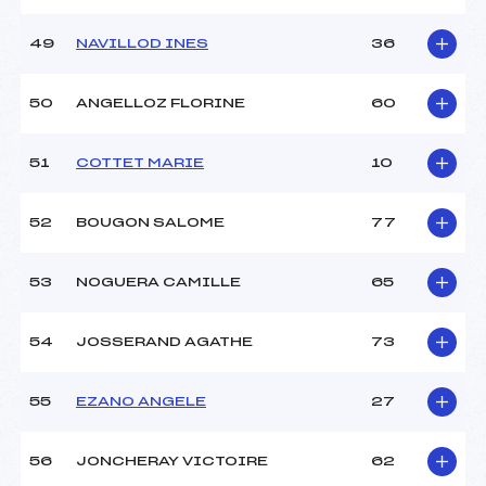
49
NAVILLOD INES
36
50
ANGELLOZ FLORINE
60
51
COTTET MARIE
10
52
BOUGON SALOME
77
53
NOGUERA CAMILLE
65
54
JOSSERAND AGATHE
73
55
EZANO ANGELE
27
56
JONCHERAY VICTOIRE
62