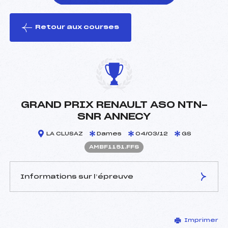
Retour aux courses
foi(s) le ski
GRAND PRIX RENAULT ASO NTN-
SNR ANNECY
LA CLUSAZ
Dames
04/03/12
GS
AMBF1151.FFS
Informations sur l’épreuve
JURY DE COMPÉTITION
Imprimer
Délégué Technique :
BAUD THIERRY (MB)