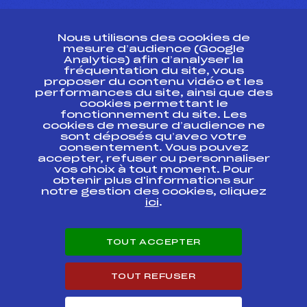
CONTACT
Nous utilisons des cookies de
ESPACE PRESSE
mesure d’audience (Google
Analytics) afin d’analyser la
fréquentation du site, vous
Ressources
proposer du contenu vidéo et les
performances du site, ainsi que des
Pass’Neige
cookies permettant le
Projet sportif fédéral
fonctionnement du site. Les
cookies de mesure d’audience ne
Projet de performance fédéral
sont déposés qu’avec votre
Antidopage
consentement. Vous pouvez
Pôle Développement, Formation, Suivi
accepter, refuser ou personnaliser
Scientifique
vos choix à tout moment. Pour
Listes ministérielles
obtenir plus d'informations sur
notre gestion des cookies, cliquez
Pôle vie de l’athlète
ici
.
Enseignement professionnel
Informatique et chronométrage
Circuits
TOUT ACCEPTER
Carrières
Développement des habiletés mentales
TOUT REFUSER