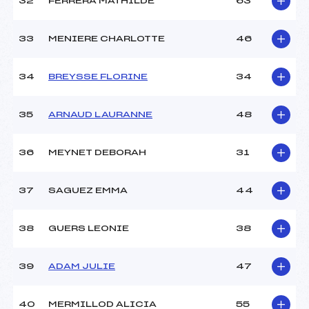
32
FERRERA MATHILDE
63
33
MENIERE CHARLOTTE
46
34
BREYSSE FLORINE
34
35
ARNAUD LAURANNE
48
36
MEYNET DEBORAH
31
37
SAGUEZ EMMA
44
38
GUERS LEONIE
38
39
ADAM JULIE
47
40
MERMILLOD ALICIA
55