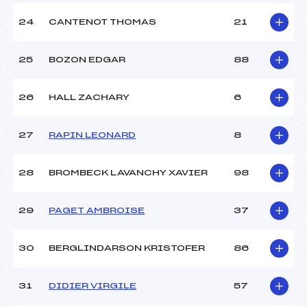
24
CANTENOT THOMAS
21
25
BOZON EDGAR
88
26
HALL ZACHARY
6
27
RAPIN LEONARD
8
28
BROMBECK LAVANCHY XAVIER
98
29
PAGET AMBROISE
37
30
BERGLINDARSON KRISTOFER
86
31
DIDIER VIRGILE
57