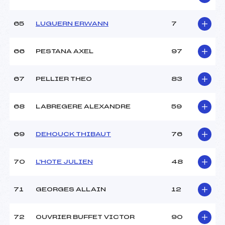
65
LUGUERN ERWANN
7
66
PESTANA AXEL
97
67
PELLIER THEO
83
68
LABREGERE ALEXANDRE
59
69
DEHOUCK THIBAUT
76
70
L'HOTE JULIEN
48
71
GEORGES ALLAIN
12
72
OUVRIER BUFFET VICTOR
90