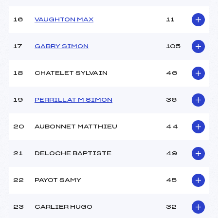
Température arrivée :
–
16
VAUGHTON MAX
11
Pénalité appliquée :
199.9100
17
GABRY SIMON
105
Catégorie :
Ben
18
CHATELET SYLVAIN
46
19
PERRILLAT M SIMON
36
20
AUBONNET MATTHIEU
44
21
DELOCHE BAPTISTE
49
22
PAYOT SAMY
45
23
CARLIER HUGO
32