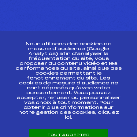
CONTACT
Nous utilisons des cookies de
ESPACE PRESSE
mesure d’audience (Google
Analytics) afin d’analyser la
fréquentation du site, vous
Ressources
proposer du contenu vidéo et les
performances du site, ainsi que des
Pass’Neige
cookies permettant le
Projet sportif fédéral
fonctionnement du site. Les
cookies de mesure d’audience ne
Projet de performance fédéral
sont déposés qu’avec votre
Antidopage
consentement. Vous pouvez
Pôle Développement, Formation, Suivi
accepter, refuser ou personnaliser
Scientifique
vos choix à tout moment. Pour
Listes ministérielles
obtenir plus d'informations sur
notre gestion des cookies, cliquez
Pôle vie de l’athlète
ici
.
Enseignement professionnel
Informatique et chronométrage
Circuits
TOUT ACCEPTER