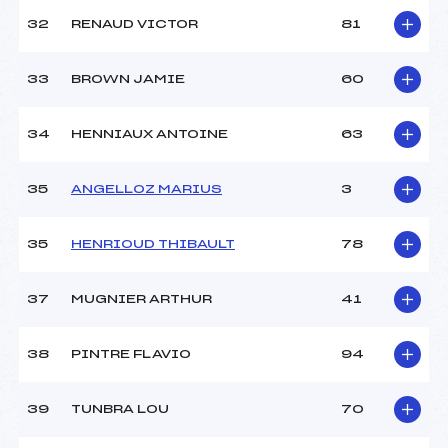
32
RENAUD VICTOR
81
33
BROWN JAMIE
60
34
HENNIAUX ANTOINE
63
35
ANGELLOZ MARIUS
3
35
HENRIOUD THIBAULT
78
37
MUGNIER ARTHUR
41
38
PINTRE FLAVIO
94
39
TUNBRA LOU
70