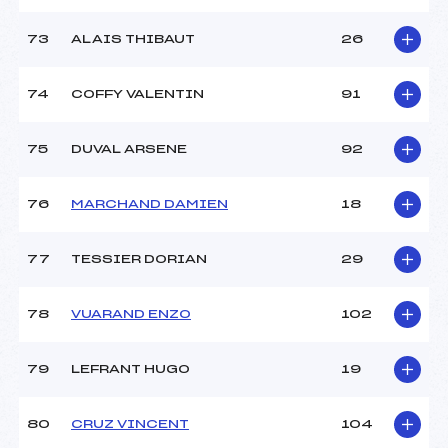
73
ALAIS THIBAUT
26
74
COFFY VALENTIN
91
75
DUVAL ARSENE
92
76
MARCHAND DAMIEN
18
77
TESSIER DORIAN
29
78
VUARAND ENZO
102
79
LEFRANT HUGO
19
80
CRUZ VINCENT
104