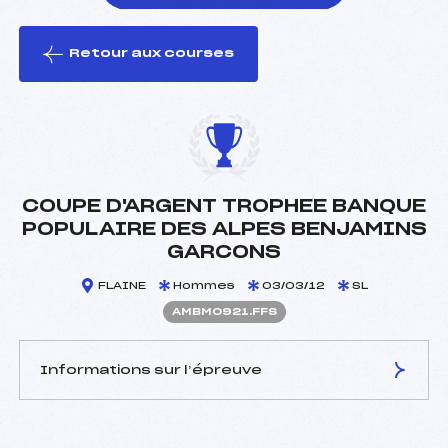
Retour aux courses
foi(s) le ski
COUPE D'ARGENT TROPHEE BANQUE
POPULAIRE DES ALPES BENJAMINS
GARCONS
FLAINE
Hommes
03/03/12
SL
AMBM0921.FFS
Informations sur l’épreuve
JURY DE COMPÉTITION