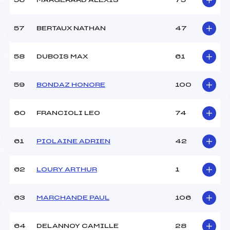
56
MARGERARD ALEXIS
75
57
BERTAUX NATHAN
47
58
DUBOIS MAX
61
59
BONDAZ HONORE
100
60
FRANCIOLI LEO
74
61
PIOLAINE ADRIEN
42
62
LOURY ARTHUR
1
63
MARCHANDE PAUL
106
64
DELANNOY CAMILLE
28