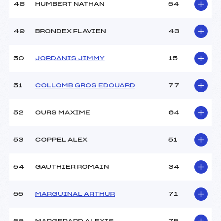
48
HUMBERT NATHAN
54
49
BRONDEX FLAVIEN
43
50
JORDANIS JIMMY
15
51
COLLOMB GROS EDOUARD
77
52
OURS MAXIME
64
53
COPPEL ALEX
51
54
GAUTHIER ROMAIN
34
55
MARGUINAL ARTHUR
71