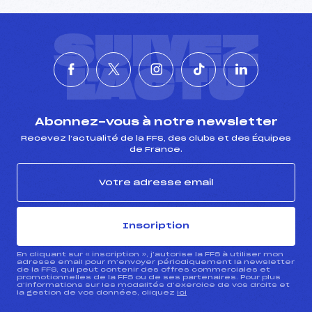
SUIVEZ
L'ACTU
Abonnez-vous à notre newsletter
Recevez l’actualité de la FFS, des clubs et des Équipes
de France.
Inscription
En cliquant sur « inscription », j’autorise la FFS à utiliser mon
adresse email pour m’envoyer périodiquement la newsletter
de la FFS, qui peut contenir des offres commerciales et
promotionnelles de la FFS ou de ses partenaires. Pour plus
d’informations sur les modalités d’exercice de vos droits et
la gestion de vos données, cliquez
ici