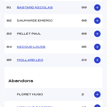
81
BASTARD NICOLAS
99
82
DAUMARIE EMERIC
68
83
PELLET PAUL
66
84
NICOUD LOUIS
95
85
MOLLARD LEO
23
Abandons
FLORET HUGO
2