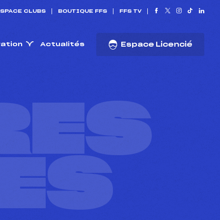
SPACE CLUBS
BOUTIQUE FFS
FFS TV
ration
Actualités
Espace Licencié
RES
ES