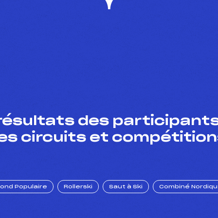
résultats des participants
es circuits et compétition
Fond Populaire
Rollerski
Saut à Ski
Combiné Nordiq