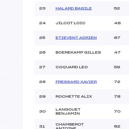
23
HALARD BASILE
52
24
JILCOT LOIC
48
25
ETIEVENT ADRIEN
67
26
BOEREKAMP GILLES
47
27
COQUARD LEO
59
28
FRESSARD XAVIER
72
29
ROCHETTE ALIX
78
LANGOUET
30
70
BENJAMIN
CHAMBEROT
31
62
ANTOINE