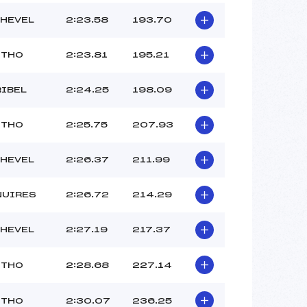
HEVEL
2:23.58
193.70
 THO
2:23.81
195.21
RIBEL
2:24.25
198.09
 THO
2:25.75
207.93
HEVEL
2:26.37
211.99
NUIRES
2:26.72
214.29
HEVEL
2:27.19
217.37
 THO
2:28.68
227.14
 THO
2:30.07
236.25