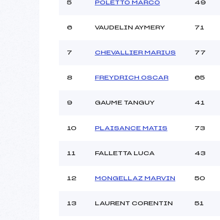
Ouvreurs C :
M
5
POLETTO MARCO
49
Ouvreurs D :
Ouvreurs E :
6
VAUDELIN AYMERY
71
Météo :
Neige :
7
CHEVALLIER MARIUS
77
8
FREYDRICH OSCAR
65
Pénalité appliquée :
Catégorie :
9
GAUME TANGUY
41
10
PLAISANCE MATIS
73
11
FALLETTA LUCA
43
12
MONGELLAZ MARVIN
50
13
LAURENT CORENTIN
51