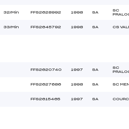
SC
32/Min
FFS2628992
1998
SA
PRALO
33/Min
FFS2645792
1998
SA
CS VA
SC
FFS2620740
1997
SA
PRALO
FFS2627686
1998
SA
SC ME
FFS2615465
1997
SA
COURC