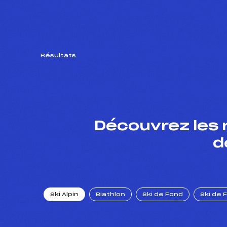
Résultats
Découvrez les 
d
Ski Alpin
Biathlon
Ski de Fond
Ski de 