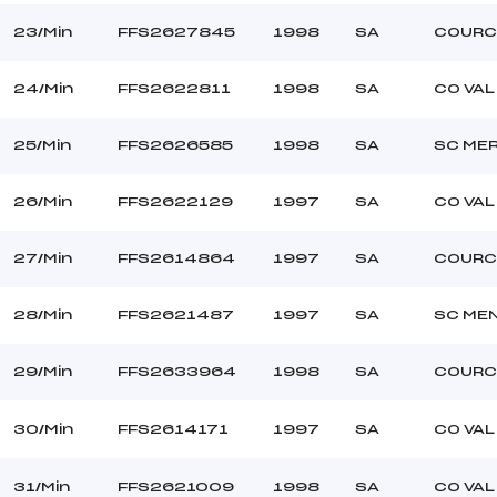
23/Min
FFS2627845
1998
SA
COURC
24/Min
FFS2622811
1998
SA
CO VAL
25/Min
FFS2626585
1998
SA
SC ME
26/Min
FFS2622129
1997
SA
CO VAL
27/Min
FFS2614864
1997
SA
COURC
28/Min
FFS2621487
1997
SA
SC ME
29/Min
FFS2633964
1998
SA
COURC
30/Min
FFS2614171
1997
SA
CO VAL
31/Min
FFS2621009
1998
SA
CO VAL