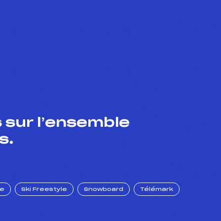
 sur l’ensemble
s.
ue
Ski Freestyle
Snowboard
Télémark