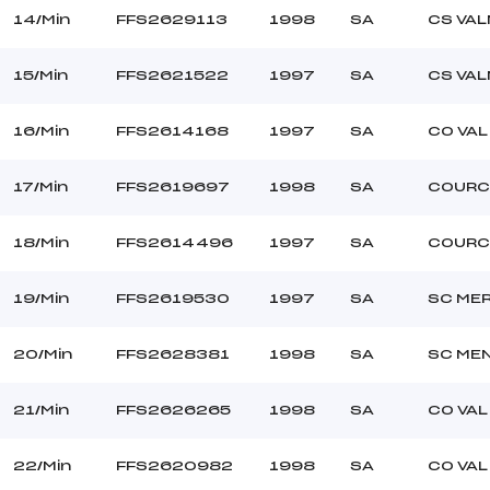
14/Min
FFS2629113
1998
SA
CS VA
15/Min
FFS2621522
1997
SA
CS VA
16/Min
FFS2614168
1997
SA
CO VAL
17/Min
FFS2619697
1998
SA
COURC
18/Min
FFS2614496
1997
SA
COURC
19/Min
FFS2619530
1997
SA
SC ME
20/Min
FFS2628381
1998
SA
SC ME
21/Min
FFS2626265
1998
SA
CO VAL
22/Min
FFS2620982
1998
SA
CO VAL