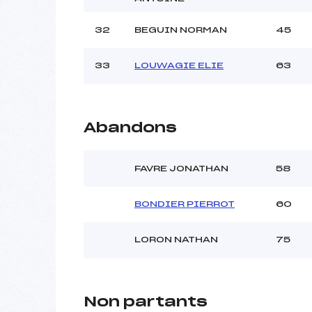
32
BEGUIN NORMAN
45
33
LOUWAGIE ELIE
63
Abandons
FAVRE JONATHAN
58
BONDIER PIERROT
60
LORON NATHAN
75
Non partants