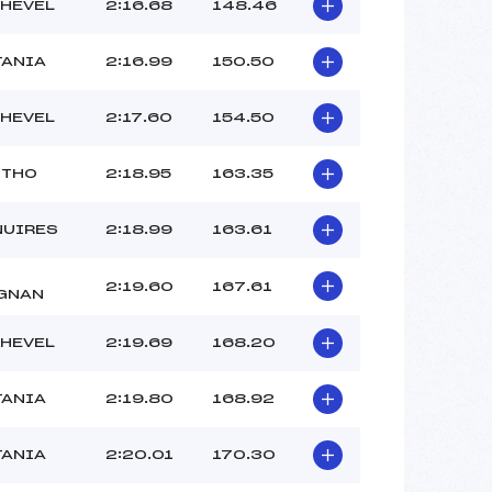
ABONDANCE ALEXANDRE (SA)
HEVEL
2:16.68
148.46
–
–
TANIA
2:16.99
150.50
 :
3
 :
6
HEVEL
2:17.60
154.50
 THO
2:18.95
163.35
NUIRES
2:18.99
163.61
2:19.60
167.61
GNAN
HEVEL
2:19.69
168.20
TANIA
2:19.80
168.92
TANIA
2:20.01
170.30