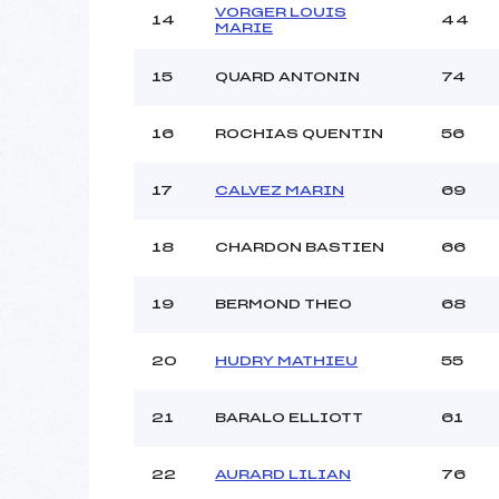
VORGER LOUIS
14
44
MARIE
15
QUARD ANTONIN
74
16
ROCHIAS QUENTIN
56
17
CALVEZ MARIN
69
18
CHARDON BASTIEN
66
19
BERMOND THEO
68
20
HUDRY MATHIEU
55
21
BARALO ELLIOTT
61
22
AURARD LILIAN
76