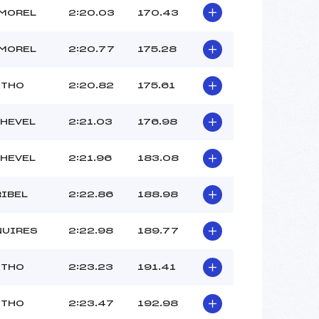
LMOREL
2:20.03
170.43
LMOREL
2:20.77
175.28
 THO
2:20.82
175.61
HEVEL
2:21.03
176.98
HEVEL
2:21.96
183.08
RIBEL
2:22.86
188.98
NUIRES
2:22.98
189.77
 THO
2:23.23
191.41
 THO
2:23.47
192.98