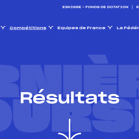
ESKISSE – FONDS DE DOTATION
E
Compétitions
Equipes de France
La Fédé
RNIÈ
Résultats
OURS