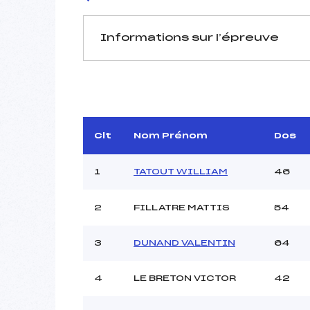
Informations sur l’épreuve
JURY DE COMPÉTITION
Délégué Technique :
Arbitre :
Assistant :
Clt
Nom Prénom
Dos
Dir. Epreuve :
MATTA
1
TATOUT WILLIAM
46
2
FILLATRE MATTIS
54
MANCHE 1
Nombre de portes :
3
DUNAND VALENTIN
64
Heure de départ :
Traceur :
4
LE BRETON VICTOR
42
Ouvreurs A :
Ouvreurs B :
BIANC