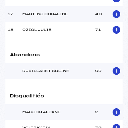
Pénalité appliquée :
255.0000
17
MARTINS CORALINE
40
Catégorie :
Pou+Ben
18
OZIOL JULIE
71
Abandons
DUVILLARET SOLINE
99
Disqualifiés
MASSON ALBANE
2
VOLTZ KATIA
79