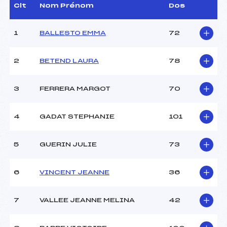
Assistant :
–
Clt
Nom Prénom
Dos
Dir. Epreuve :
AGUILANIU MARIE
CECILE (MB)
1
BALLESTO EMMA
72
CARACTÉRISTIQUES DE LA PISTE
2
BETEND LAURA
78
Piste :
BOUQUETINS
Altitude départ :
1490
3
FERRERA MARGOT
70
Altitude arrivée :
1265
Dénivelé :
225
4
GADAT STEPHANIE
101
Homologation :
2137/01/05
5
GUERIN JULIE
73
MANCHE 1
Nombre de portes :
35
6
VINCENT JEANNE
36
Heure de départ :
10H00
Traceur :
AGUILANIU MARIE
7
VALLEE JEANNE MELINA
42
CECILE (MB)
Ouvreurs A :
SKI CLUB ()