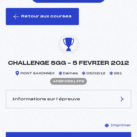
Retour aux courses
foi(s) le ski
CHALLENGE SGG – 5 FEVRIER 2012
MONT SAXONNEX
Dames
05/02/12
GS1
AMBF0591.FFS
Informations sur l’épreuve
JURY DE COMPÉTITION
Imprimer
Délégué Technique :
LEROY BRIGITTE (MB)
Arbitre :
BALLESTO FRANCK (MB)