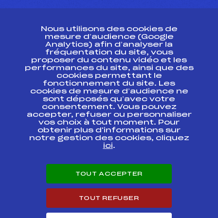
CONTACT
Nous utilisons des cookies de
ESPACE PRESSE
mesure d’audience (Google
Analytics) afin d’analyser la
fréquentation du site, vous
Ressources
proposer du contenu vidéo et les
performances du site, ainsi que des
Pass’Neige
cookies permettant le
Projet sportif fédéral
fonctionnement du site. Les
cookies de mesure d’audience ne
Projet de performance fédéral
sont déposés qu’avec votre
Antidopage
consentement. Vous pouvez
Pôle Développement, Formation, Suivi
accepter, refuser ou personnaliser
Scientifique
vos choix à tout moment. Pour
Listes ministérielles
obtenir plus d'informations sur
notre gestion des cookies, cliquez
Pôle vie de l’athlète
ici
.
Enseignement professionnel
Informatique et chronométrage
Circuits
TOUT ACCEPTER
Carrières
Développement des habiletés mentales
TOUT REFUSER