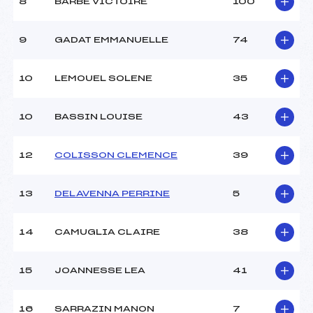
Ouvreurs B :
–
8
BARBE VICTOIRE
100
Ouvreurs C :
–
Ouvreurs D :
–
9
GADAT EMMANUELLE
74
Ouvreurs E :
–
Météo :
BEAU
10
LEMOUEL SOLENE
35
Neige :
DURE
10
BASSIN LOUISE
43
MANCHE 2
Nombre de portes :
–
12
COLISSON CLEMENCE
39
Heure de départ :
–
Traceur :
–
13
DELAVENNA PERRINE
5
Ouvreurs A :
–
Ouvreurs B :
–
Ouvreurs C :
–
14
CAMUGLIA CLAIRE
38
Ouvreurs D :
–
Ouvreurs E :
–
15
JOANNESSE LEA
41
Température départ :
-8
Température arrivée :
-9
16
SARRAZIN MANON
7