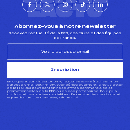
L'ACTU
Abonnez-vous à notre newsletter
Recevez l’actualité de la FFS, des clubs et des Équipes
de France.
Inscription
En cliquant sur « inscription », j’autorise la FFS à utiliser mon
adresse email pour m’envoyer périodiquement la newsletter
de la FFS, qui peut contenir des offres commerciales et
promotionnelles de la FFS ou de ses partenaires. Pour plus
d’informations sur les modalités d’exercice de vos droits et
la gestion de vos données, cliquez
ici