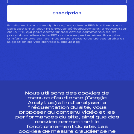
Inscription
En cliquant sur « inscription », j’autorise la FFS à utiliser mon
adresse email pour m’envoyer périodiquement la newsletter
de la FFS, qui peut contenir des offres commerciales et
promotionnelles de la FFS ou de ses partenaires. Pour plus
d’informations sur les modalités d’exercice de vos droits et
la gestion de vos données, cliquez
ici
CONTACT
Nous utilisons des cookies de
ESPACE PRESSE
mesure d’audience (Google
Analytics) afin d’analyser la
fréquentation du site, vous
Ressources
proposer du contenu vidéo et les
performances du site, ainsi que des
Pass’Neige
cookies permettant le
Projet sportif fédéral
fonctionnement du site. Les
cookies de mesure d’audience ne
Projet de performance fédéral