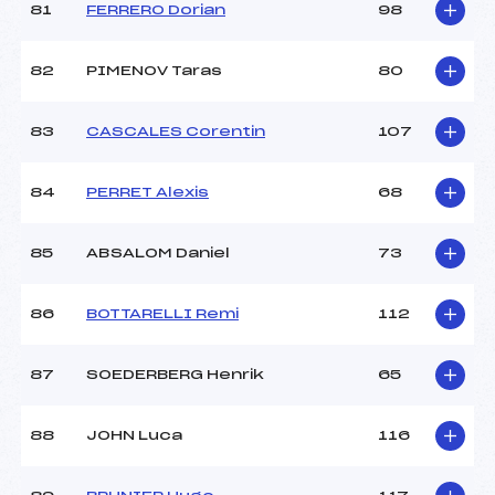
81
FERRERO Dorian
98
82
PIMENOV Taras
80
83
CASCALES Corentin
107
84
PERRET Alexis
68
85
ABSALOM Daniel
73
86
BOTTARELLI Remi
112
87
SOEDERBERG Henrik
65
88
JOHN Luca
116