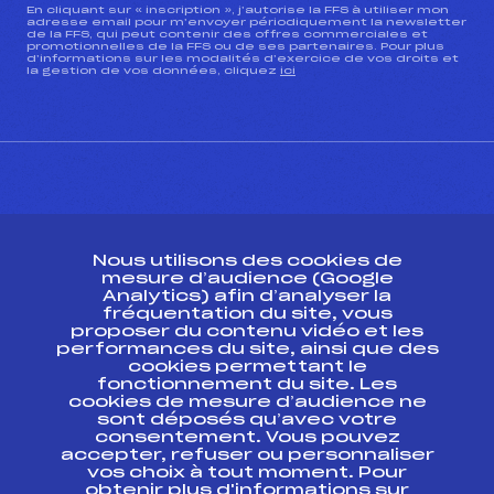
En cliquant sur « inscription », j’autorise la FFS à utiliser mon
adresse email pour m’envoyer périodiquement la newsletter
de la FFS, qui peut contenir des offres commerciales et
promotionnelles de la FFS ou de ses partenaires. Pour plus
d’informations sur les modalités d’exercice de vos droits et
la gestion de vos données, cliquez
ici
CONTACT
Nous utilisons des cookies de
ESPACE PRESSE
mesure d’audience (Google
Analytics) afin d’analyser la
fréquentation du site, vous
Ressources
proposer du contenu vidéo et les
performances du site, ainsi que des
Pass’Neige
cookies permettant le
Projet sportif fédéral
fonctionnement du site. Les
cookies de mesure d’audience ne
Projet de performance fédéral
sont déposés qu’avec votre
Antidopage
consentement. Vous pouvez
Pôle Développement, Formation, Suivi
accepter, refuser ou personnaliser
Scientifique
vos choix à tout moment. Pour
Listes ministérielles
obtenir plus d'informations sur