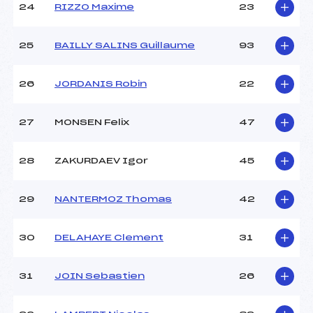
24
RIZZO Maxime
23
25
BAILLY SALINS Guillaume
93
26
JORDANIS Robin
22
27
MONSEN Felix
47
28
ZAKURDAEV Igor
45
29
NANTERMOZ Thomas
42
30
DELAHAYE Clement
31
31
JOIN Sebastien
26