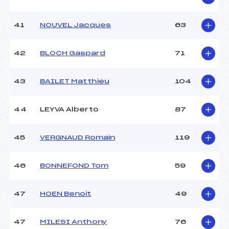
41
NOUVEL Jacques
63
42
BLOCH Gaspard
71
43
BAILET Matthieu
104
44
LEYVA Alberto
87
45
VERGNAUD Romain
119
46
BONNEFOND Tom
59
47
HOEN Benoit
49
47
MILESI Anthony
76