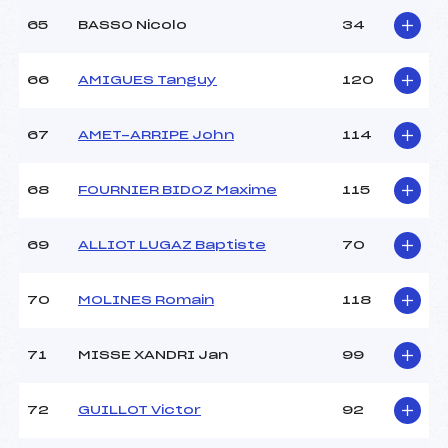
65
BASSO Nicolo
34
66
AMIGUES Tanguy
120
67
AMET-ARRIPE John
114
68
FOURNIER BIDOZ Maxime
115
69
ALLIOT LUGAZ Baptiste
70
70
MOLINES Romain
118
71
MISSE XANDRI Jan
99
72
GUILLOT Victor
92