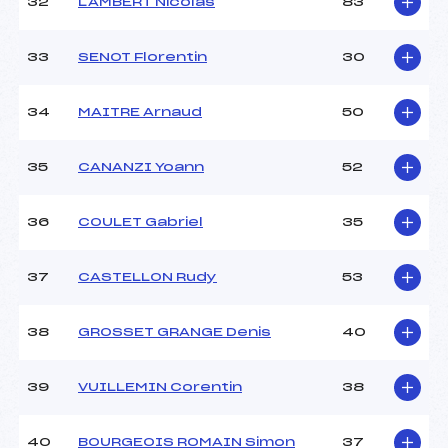
32
LAMBERT Nicolas
83
33
SENOT Florentin
30
34
MAITRE Arnaud
50
35
CANANZI Yoann
52
36
COULET Gabriel
35
37
CASTELLON Rudy
53
38
GROSSET GRANGE Denis
40
39
VUILLEMIN Corentin
38
40
BOURGEOIS ROMAIN Simon
37