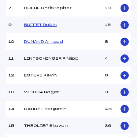
Ouvreurs A :
–
Ouvreurs B :
–
7
HOERL Christopher
18
Ouvreurs C :
–
Ouvreurs D :
–
9
BUFFET Robin
16
Ouvreurs E :
–
Météo :
BEAU
10
DUNAND Arnaud
8
Neige :
DURE
11
LINTSCHINGER Philipp
4
MANCHE 2
Nombre de portes :
–
12
ESTEVE Kevin
6
Heure de départ :
–
Traceur :
–
13
VIDOSA Roger
3
Ouvreurs A :
–
Ouvreurs B :
–
Ouvreurs C :
–
14
GARDET Benjamin
48
Ouvreurs D :
–
Ouvreurs E :
–
15
THEOLIER Steven
36
Température départ :
-6
Température arrivée :
-2