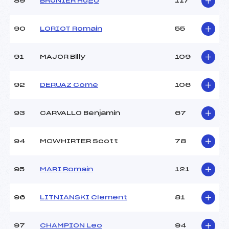
89
BRUNIER Hugo
117
90
LORIOT Romain
55
91
MAJOR Billy
109
92
DERUAZ Come
106
93
CARVALLO Benjamin
67
94
MCWHIRTER Scott
78
95
MARI Romain
121
96
LITNIANSKI Clement
81
97
CHAMPION Leo
94