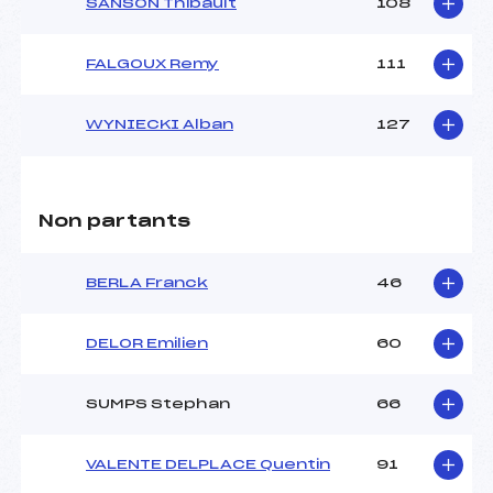
SANSON Thibault
108
FALGOUX Remy
111
WYNIECKI Alban
127
Non partants
BERLA Franck
46
DELOR Emilien
60
SUMPS Stephan
66
VALENTE DELPLACE Quentin
91