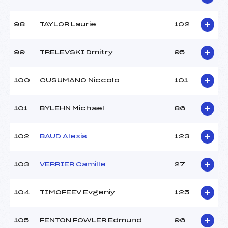
98
TAYLOR Laurie
102
99
TRELEVSKI Dmitry
95
100
CUSUMANO Niccolo
101
101
BYLEHN Michael
86
102
BAUD Alexis
123
103
VERRIER Camille
27
104
TIMOFEEV Evgeniy
125
105
FENTON FOWLER Edmund
96