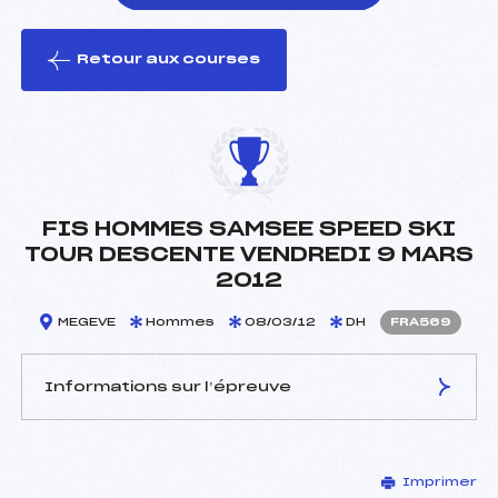
Retour aux courses
foi(s) le ski
FIS HOMMES SAMSEE SPEED SKI
TOUR DESCENTE VENDREDI 9 MARS
2012
MEGEVE
Hommes
08/03/12
DH
FRA569
Informations sur l’épreuve
JURY DE COMPÉTITION
Imprimer
Délégué Technique :
FOSSOUD GILLES (FRA)