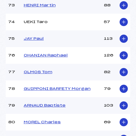
73
HENRI Martin
88
74
UEKI Taro
57
75
JAY Paul
113
76
OHANIAN Raphael
126
77
OLMOS Tom
82
78
GUIPPONI BARFETY Morgan
79
79
ARNAUD Baptiste
103
80
MOREL Charles
69