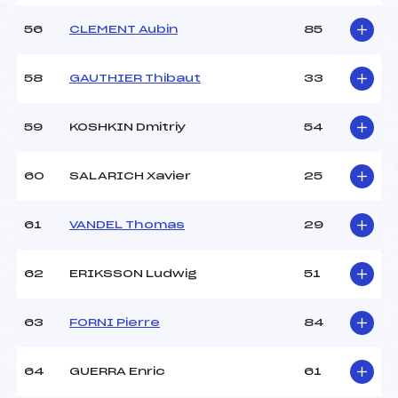
56
CLEMENT Aubin
85
58
GAUTHIER Thibaut
33
59
KOSHKIN Dmitriy
54
60
SALARICH Xavier
25
61
VANDEL Thomas
29
62
ERIKSSON Ludwig
51
63
FORNI Pierre
84
64
GUERRA Enric
61