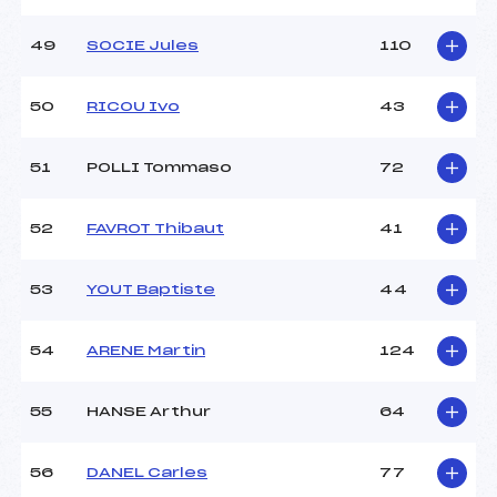
49
SOCIE Jules
110
50
RICOU Ivo
43
51
POLLI Tommaso
72
52
FAVROT Thibaut
41
53
YOUT Baptiste
44
54
ARENE Martin
124
55
HANSE Arthur
64
56
DANEL Carles
77