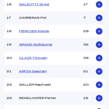
16
GALEOTTI Greg
17
Pénalité appliquée :
25.5600
17
CARRERAS Pol
7
Catégorie :
*
18
MERCIER Alexis
28
19
GRAND Guillaume
32
20
CLAIR Titouan
39
21
ARPIN Gaetan
21
22
GALLER Raphael
20
23
SENDLHOFER Peter
19