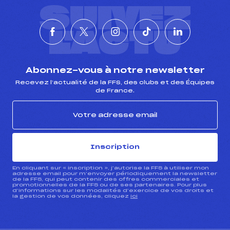
SUIVEZ
Température arrivée :
4°C
L'ACTU
Pénalité appliquée :
–
Catégorie :
Ben
Abonnez-vous à notre newsletter
Recevez l’actualité de la FFS, des clubs et des Équipes
de France.
Inscription
En cliquant sur « inscription », j’autorise la FFS à utiliser mon
adresse email pour m’envoyer périodiquement la newsletter
de la FFS, qui peut contenir des offres commerciales et
promotionnelles de la FFS ou de ses partenaires. Pour plus
d’informations sur les modalités d’exercice de vos droits et
la gestion de vos données, cliquez
ici