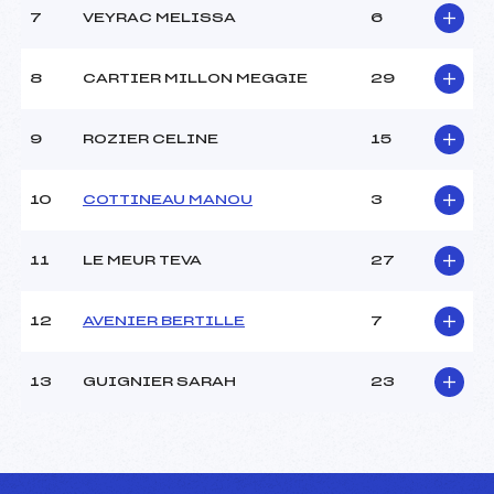
Traceur :
BARRE MYRIAM (DA)
7
VEYRAC MELISSA
6
Ouvreurs A :
–
Ouvreurs B :
–
8
CARTIER MILLON MEGGIE
29
Ouvreurs C :
–
Ouvreurs D :
–
Ouvreurs E :
–
9
ROZIER CELINE
15
Météo :
BEAU
Neige :
DOUCE
10
COTTINEAU MANOU
3
MANCHE 2
11
LE MEUR TEVA
27
Nombre de portes :
–
Heure de départ :
–
12
AVENIER BERTILLE
7
Traceur :
–
Ouvreurs A :
–
13
GUIGNIER SARAH
23
Ouvreurs B :
–
Ouvreurs C :
–
Ouvreurs D :
–
Ouvreurs E :
–
Température départ :
3°C