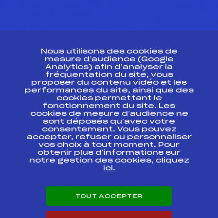
CONTACT
Nous utilisons des cookies de
ESPACE PRESSE
mesure d’audience (Google
Analytics) afin d’analyser la
fréquentation du site, vous
Ressources
proposer du contenu vidéo et les
performances du site, ainsi que des
Pass’Neige
cookies permettant le
Projet sportif fédéral
fonctionnement du site. Les
cookies de mesure d’audience ne
Projet de performance fédéral
sont déposés qu’avec votre
Antidopage
consentement. Vous pouvez
Pôle Développement, Formation, Suivi
accepter, refuser ou personnaliser
Scientifique
vos choix à tout moment. Pour
Listes ministérielles
obtenir plus d'informations sur
notre gestion des cookies, cliquez
Pôle vie de l’athlète
ici
.
Enseignement professionnel
Informatique et chronométrage
Circuits
TOUT ACCEPTER
Carrières
Développement des habiletés mentales