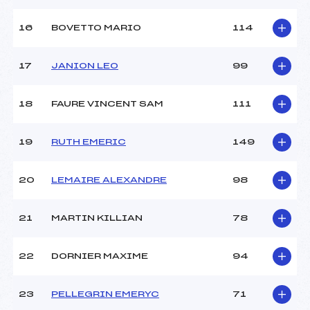
Pénalité appliquée :
212.0700
16
BOVETTO MARIO
114
Catégorie :
Ben+Min
17
JANION LEO
99
18
FAURE VINCENT SAM
111
19
RUTH EMERIC
149
20
LEMAIRE ALEXANDRE
98
21
MARTIN KILLIAN
78
22
DORNIER MAXIME
94
23
PELLEGRIN EMERYC
71