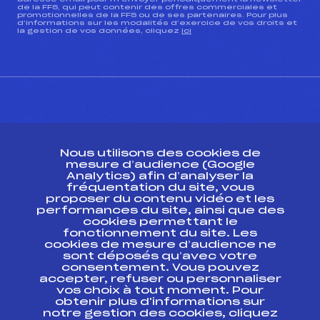
de la FFS, qui peut contenir des offres commerciales et
promotionnelles de la FFS ou de ses partenaires. Pour plus
d’informations sur les modalités d’exercice de vos droits et
la gestion de vos données, cliquez
ici
CONTACT
Nous utilisons des cookies de
ESPACE PRESSE
mesure d’audience (Google
Analytics) afin d’analyser la
fréquentation du site, vous
Ressources
proposer du contenu vidéo et les
performances du site, ainsi que des
Pass’Neige
cookies permettant le
Projet sportif fédéral
fonctionnement du site. Les
cookies de mesure d’audience ne
Projet de performance fédéral
sont déposés qu’avec votre
Antidopage
consentement. Vous pouvez
Pôle Développement, Formation, Suivi
accepter, refuser ou personnaliser
Scientifique
vos choix à tout moment. Pour
Listes ministérielles
obtenir plus d'informations sur
notre gestion des cookies, cliquez
Pôle vie de l’athlète