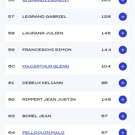
56
GHIRARDI LAURENT
120
57
LEGRAND GABRIEL
128
58
LAURANS JULIEN
145
59
FRANCESCHI SIMON
144
60
MACARTHUR GLENN
104
61
DEBEUX KELIANN
85
62
RIPPERT JEAN JUSTIN
148
63
BOREL JEAN
67
64
PELLOQUIN MALO
97