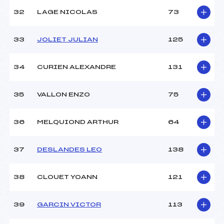
32
LAGE NICOLAS
73
33
JOLIET JULIAN
125
34
CURIEN ALEXANDRE
131
35
VALLON ENZO
75
36
MELQUIOND ARTHUR
64
37
DESLANDES LEO
138
38
CLOUET YOANN
121
39
GARCIN VICTOR
113