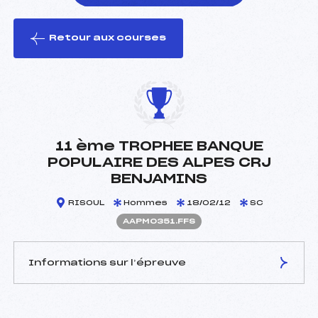
Retour aux courses
foi(s) le ski
11 ème TROPHEE BANQUE
POPULAIRE DES ALPES CRJ
BENJAMINS
RISOUL
Hommes
18/02/12
SC
AAPM0351.FFS
Informations sur l’épreuve
JURY DE COMPÉTITION