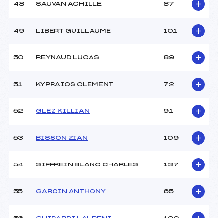
48
SAUVAN ACHILLE
87
49
LIBERT GUILLAUME
101
50
REYNAUD LUCAS
89
51
KYPRAIOS CLEMENT
72
52
GLEZ KILLIAN
91
53
BISSON ZIAN
109
54
SIFFREIN BLANC CHARLES
137
55
GARCIN ANTHONY
65