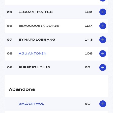
65
LIGOZAT MATHIS
135
66
BEAUCOUSIN JORIS
127
67
EYMARD LOBSANG
143
68
AGU ANTONIN
108
69
RUPPERT LOUIS
83
Abandons
GALVIN PAUL
60