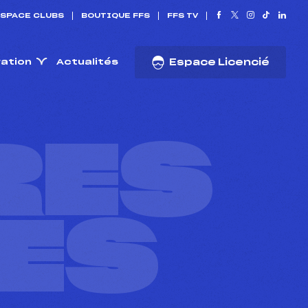
SPACE CLUBS
BOUTIQUE FFS
FFS TV
ration
Actualités
Espace Licencié
RES
ES