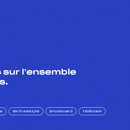
 sur l’ensemble
s.
ue
Ski Freestyle
Snowboard
Télémark