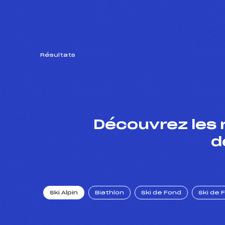
Résultats
Découvrez les 
d
Ski Alpin
Biathlon
Ski de Fond
Ski de 