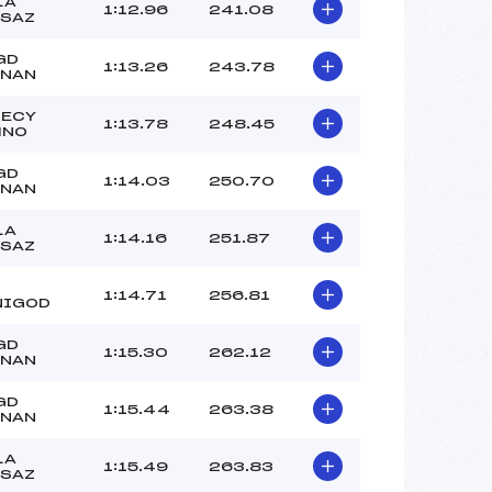
–
LA
1:12.96
241.08
SAZ
–
–
GD
1:13.26
243.78
RNAN
 :
-6
 :
-5
NECY
1:13.78
248.45
MNO
GD
1:14.03
250.70
RNAN
LA
1:14.16
251.87
SAZ
1:14.71
256.81
NIGOD
GD
1:15.30
262.12
RNAN
GD
1:15.44
263.38
RNAN
LA
1:15.49
263.83
SAZ