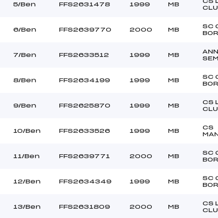
–
Ouvreurs C :
CS 
5/Ben
FFS2631478
1999
MB
CLU
–
Ouvreurs D :
–
Ouvreurs E :
SC 
6/Ben
FFS2639770
2000
MB
BO
BEAU
Température départ
DURE
Température arrivée
AN
7/Ben
FFS2633512
1999
MB
SE
SC 
195.0400
8/Ben
FFS2634199
1999
MB
BO
Ben
CS 
9/Ben
FFS2625870
1999
MB
CLU
CS
10/Ben
FFS2633526
1999
MB
MA
SC 
11/Ben
FFS2639771
2000
MB
BO
SC 
12/Ben
FFS2634349
1999
MB
BO
CS 
13/Ben
FFS2631809
2000
MB
CLU