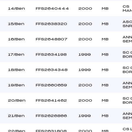
CS
14/Ben
FFS2640444
2000
MB
MA
ASO
15/Ben
FFS2638320
2000
MB
SNR
AN
16/Ben
FFS2648807
2000
MB
SE
SC 
17/Ben
FFS2634198
1999
MB
BO
SC 
18/Ben
FFS2634348
1999
MB
BO
AN
19/Ben
FFS2660659
2000
MB
SE
SC 
20/Ben
FFS2641462
2000
MB
BO
AN
21/Ben
FFS2626866
1999
MB
SE
CS 
22/Ben
FFS2631808
2000
MB