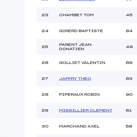
23
CHAMBET TOM
45
24
GIRERD BAPTISTE
84
PARENT JEAN
25
49
DONATIEN
26
GOLLIET VALENTIN
69
27
JAFFRY THEO
63
28
PIPERAUX ROBIN
90
29
MISSILLIER CLEMENT
61
30
MARCHAND AXEL
58