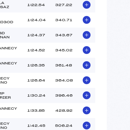
LA
1:22.54
327.22
SAZ
1:24.04
340.71
NIGOD
GD
1:24.37
343.67
RNAN
ANNECY
1:24.52
345.02
ANNECY
1:26.35
361.48
NECY
1:26.64
364.08
MNO
MP
1:30.24
396.46
RIER
ANNECY
1:33.85
428.92
NECY
1:42.45
506.24
MNO