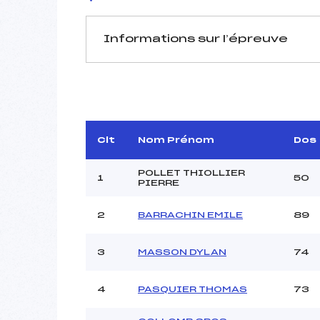
Informations sur l’épreuve
JURY DE COMPÉTITION
Délégué Technique :
BE
Arbitre :
Assistant :
Clt
Nom Prénom
Dos
Dir. Epreuve :
M
POLLET THIOLLIER
1
50
PIERRE
2
BARRACHIN EMILE
89
MANCHE 1
Nombre de portes :
3
MASSON DYLAN
74
Heure de départ :
Traceur :
AN
Ouvreurs A :
4
PASQUIER THOMAS
73
Ouvreurs B :