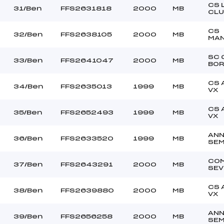
CS 
31/Ben
FFS2631818
2000
MB
CLU
CS
32/Ben
FFS2638105
2000
MB
MA
SC 
33/Ben
FFS2641047
2000
MB
BO
CS 
34/Ben
FFS2635013
1999
MB
VX
CS 
35/Ben
FFS2652493
1999
MB
VX
AN
36/Ben
FFS2633520
1999
MB
SE
CO
37/Ben
FFS2643291
2000
MB
SEV
CS 
38/Ben
FFS2639880
2000
MB
VX
AN
39/Ben
FFS2656258
2000
MB
SE