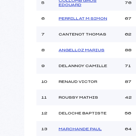
Ouvreurs C :
COLLOMB GROS
5
76
EDOUARD
Ouvreurs D :
Ouvreurs E :
6
PERRILLAT M SIMON
67
Météo :
Neige :
7
CANTENOT THOMAS
62
Pénalité appliquée :
8
ANGELLOZ MARIUS
88
Catégorie :
9
DELANNOY CAMILLE
71
10
RENAUD VICTOR
87
11
ROUSSY MATHIS
42
12
DELOCHE BAPTISTE
56
13
MARCHANDE PAUL
64