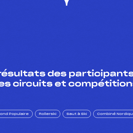
résultats des participants
es circuits et compétition
Fond Populaire
Rollerski
Saut à Ski
Combiné Nordiq