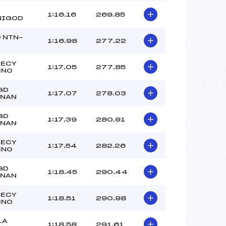
1:16.16
269.85
NIGOD
 NTN-
1:16.98
277.22
NECY
1:17.05
277.85
MNO
GD
1:17.07
278.03
RNAN
GD
1:17.39
280.91
RNAN
NECY
1:17.54
282.26
MNO
GD
1:18.45
290.44
RNAN
NECY
1:18.51
290.98
MNO
LA
1:18.58
291.61