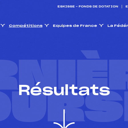
ESKISSE – FONDS DE DOTATION
E
Compétitions
Equipes de France
La Fédé
RNIÈ
Résultats
OURS