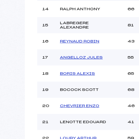
14
RALPH ANTHONY
66
LABREGERE
15
81
ALEXANDRE
16
REYNAUD ROBIN
43
17
ANGELLOZ JULES
55
18
BORIS ALEXIS
65
19
BOCOCK SCOTT
68
20
CHEVRIER ENZO
46
21
LENOTTE EDOUARD
41
22
LOURY ARTHUR
59