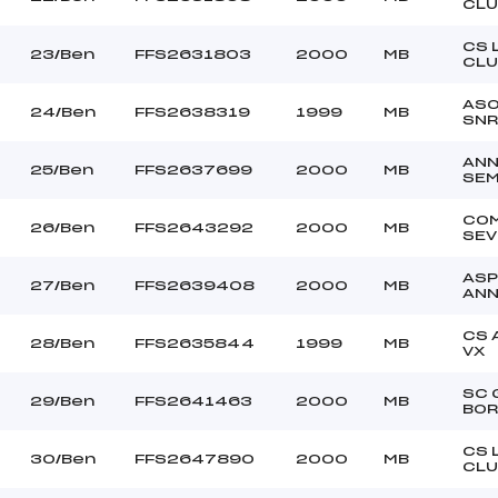
CLU
CS 
23/Ben
FFS2631803
2000
MB
CLU
ASO
24/Ben
FFS2638319
1999
MB
SNR
AN
25/Ben
FFS2637699
2000
MB
SE
CO
26/Ben
FFS2643292
2000
MB
SEV
ASP
27/Ben
FFS2639408
2000
MB
AN
CS 
28/Ben
FFS2635844
1999
MB
VX
SC 
29/Ben
FFS2641463
2000
MB
BO
CS 
30/Ben
FFS2647890
2000
MB
CLU