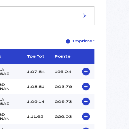
ES DE LA PISTE
Imprimer
L'ETALE
1400
1305
b
Tps Tot
Points
95
2438/02/09
LA
1:07.84
195.04
SAZ
GD
1:08.81
203.76
RNAN
36
LA
1:09.14
206.73
12h00
SAZ
MASSON GREGORY (MB)
GD
MASSON ADRIEN (MB)
1:11.62
229.03
RNAN
RASKIN ARTHUR (MB)