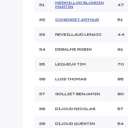
MERMILLOD BLONDIN
31
47
MARTIN
32
COHENDET ARTHUR
51
33
REVEILLAUD LENAIC
44
34
DEBALME ROBIN
91
35
LEQUEUX TIM
70
36
LUIS THOMAS
85
37
GOLLIET BENJAMIN
80
38
DIJOUD NICOLAS
57
39
DIJOUD QUENTIN
54