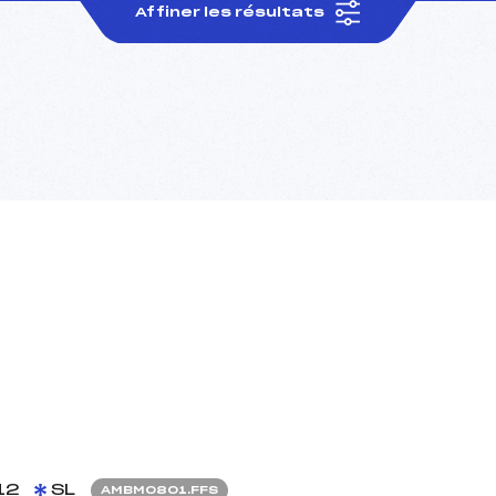
Affiner les résultats
12
SL
AMBM0801.FFS