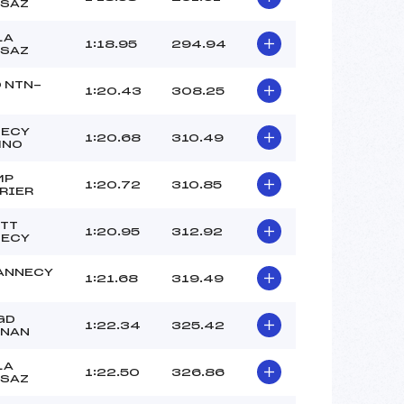
SAZ
LA
1:18.95
294.94
SAZ
 NTN-
1:20.43
308.25
NECY
1:20.68
310.49
MNO
MP
1:20.72
310.85
RIER
TT
1:20.95
312.92
NECY
ANNECY
1:21.68
319.49
GD
1:22.34
325.42
RNAN
LA
1:22.50
326.86
SAZ