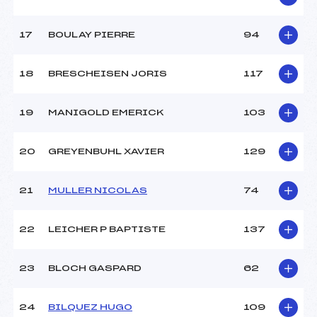
Catégorie :
Mic->Ben
17
BOULAY PIERRE
94
18
BRESCHEISEN JORIS
117
19
MANIGOLD EMERICK
103
20
GREYENBUHL XAVIER
129
21
MULLER NICOLAS
74
22
LEICHER P BAPTISTE
137
23
BLOCH GASPARD
62
24
BILQUEZ HUGO
109