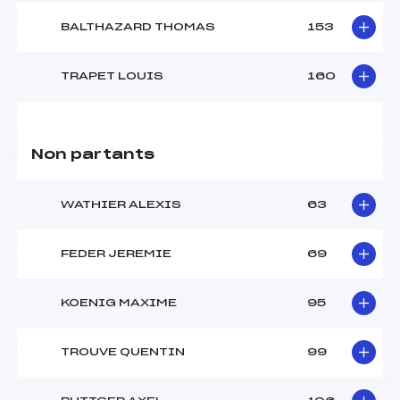
BALTHAZARD THOMAS
153
TRAPET LOUIS
160
Non partants
WATHIER ALEXIS
63
FEDER JEREMIE
69
KOENIG MAXIME
95
TROUVE QUENTIN
99