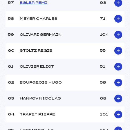
57
EGLER REMI
93
58
MEYER CHARLES
71
59
OLIVARI GERMAIN
104
60
STOLTZ REGIS
55
61
OLIVIER ELIOT
51
62
BOURGEOIS HUGO
58
63
HANKOV NICOLAS
68
64
TRAPET PIERRE
161