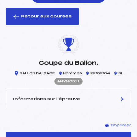
Retour aux courses
foi(s) le ski
Coupe du Ballon.
BALLON DALSACE
Hommes
22/02/04
SL
AMVM0511
Informations sur l’épreuve
JURY DE COMPÉTITION
Imprimer
Délégué Technique :
MANIGOLD GERARD (MV)
Arbitre :
KESSLER CHARLES (MV)