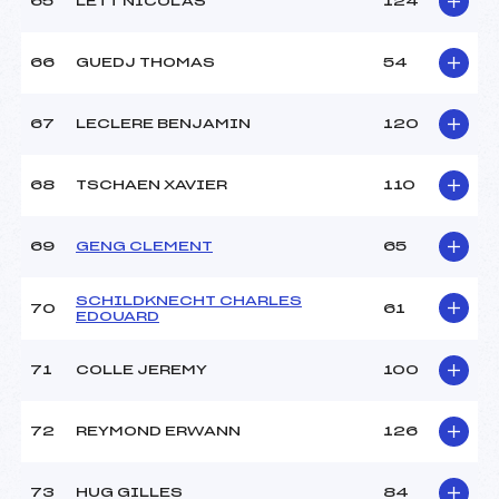
65
LETT NICOLAS
124
66
GUEDJ THOMAS
54
67
LECLERE BENJAMIN
120
68
TSCHAEN XAVIER
110
69
GENG CLEMENT
65
SCHILDKNECHT CHARLES
70
61
EDOUARD
71
COLLE JEREMY
100
72
REYMOND ERWANN
126
73
HUG GILLES
84