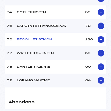
74
SOTHER ROBIN
53
75
LAPOINTE FRANCOIS XAV
72
76
BECOULET SIMON
136
77
WATHIER QUENTIN
59
78
DANTZER PIERRE
90
79
LORANG MAXIME
64
Abandons