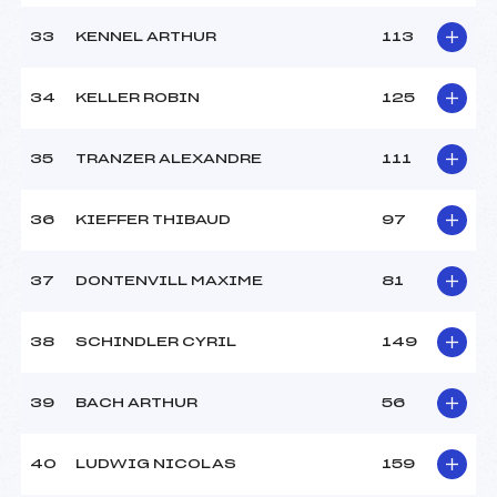
33
KENNEL ARTHUR
113
34
KELLER ROBIN
125
35
TRANZER ALEXANDRE
111
36
KIEFFER THIBAUD
97
37
DONTENVILL MAXIME
81
38
SCHINDLER CYRIL
149
39
BACH ARTHUR
56
40
LUDWIG NICOLAS
159