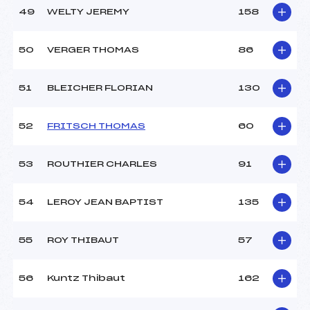
49
WELTY JEREMY
158
50
VERGER THOMAS
86
51
BLEICHER FLORIAN
130
52
FRITSCH THOMAS
60
53
ROUTHIER CHARLES
91
54
LEROY JEAN BAPTIST
135
55
ROY THIBAUT
57
56
Kuntz Thibaut
162