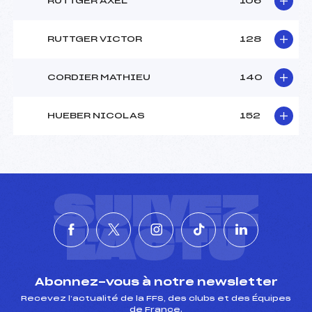
RUTTGER AXEL
106
RUTTGER VICTOR
128
CORDIER MATHIEU
140
HUEBER NICOLAS
152
SUIVEZ
L'ACTU
Abonnez-vous à notre newsletter
Recevez l’actualité de la FFS, des clubs et des Équipes
de France.