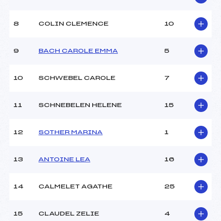
(MV)
Ouvreurs A :
LIBBRA LOUISE (MV)
Ouvreurs B :
JUNG RICHARD (MV)
8
COLIN CLEMENCE
10
Ouvreurs C :
–
Ouvreurs D :
–
9
BACH CAROLE EMMA
5
Ouvreurs E :
–
Météo :
Beau
10
SCHWEBEL CAROLE
7
Neige :
culture
11
SCHNEBELEN HELENE
15
MANCHE 2
Nombre de portes :
54
12
SOTHER MARINA
1
Heure de départ :
17H30
Traceur :
BRECHBIEHL BERNARD
13
ANTOINE LEA
16
(MV)
Ouvreurs A :
LIBBRA ERIC (MV)
Ouvreurs B :
JUNG ELISA (MV)
14
CALMELET AGATHE
25
Ouvreurs C :
–
Ouvreurs D :
–
15
CLAUDEL ZELIE
4
Ouvreurs E :
–