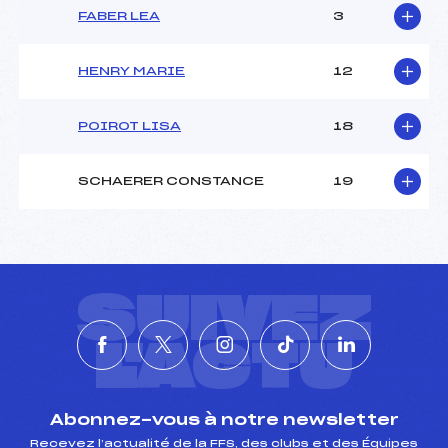
FABER LEA
3
HENRY MARIE
12
POIROT LISA
18
SCHAERER CONSTANCE
19
SUIVEZ
L'ACTU
Abonnez-vous à notre newsletter
Recevez l’actualité de la FFS, des clubs et des Équipes