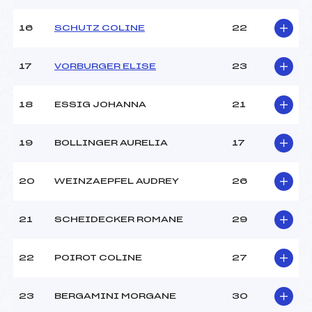
Température départ :
-15
Température arrivée :
-14
16
SCHUTZ COLINE
22
17
VORBURGER ELISE
23
Pénalité appliquée :
101.1600
Catégorie :
Min->Mas
18
ESSIG JOHANNA
21
19
BOLLINGER AURELIA
17
20
WEINZAEPFEL AUDREY
26
21
SCHEIDECKER ROMANE
29
22
POIROT COLINE
27
23
BERGAMINI MORGANE
30