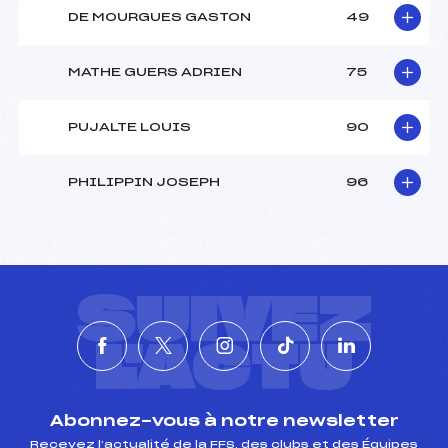
DE MOURGUES GASTON
49
MATHE GUERS ADRIEN
75
PUJALTE LOUIS
90
PHILIPPIN JOSEPH
96
SUIVEZ
L'ACTU
Abonnez-vous à notre newsletter
Recevez l’actualité de la FFS, des clubs et des Équipes