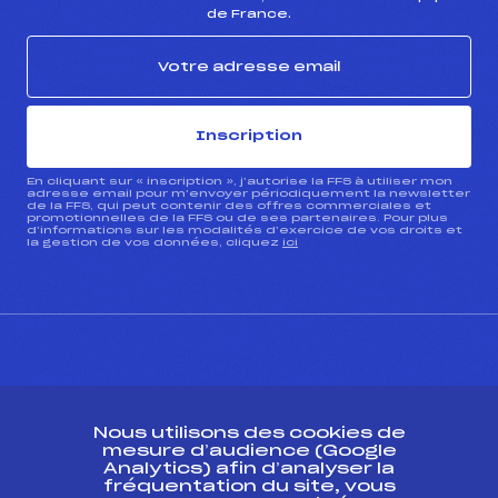
de France.
Inscription
En cliquant sur « inscription », j’autorise la FFS à utiliser mon
adresse email pour m’envoyer périodiquement la newsletter
de la FFS, qui peut contenir des offres commerciales et
promotionnelles de la FFS ou de ses partenaires. Pour plus
d’informations sur les modalités d’exercice de vos droits et
la gestion de vos données, cliquez
ici
CONTACT
Nous utilisons des cookies de
ESPACE PRESSE
mesure d’audience (Google
Analytics) afin d’analyser la
fréquentation du site, vous
Ressources