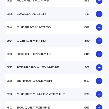
32
ALLARD THOMAS
83
33
LAVAUX JULIEN
73
34
GUERRAZ MATTEO
32
35
CLERC BASTIEN
89
36
ROBIN HIPPOLYTE
86
37
PIERRARD ALEXANDRE
37
38
BERMOND CLEMENT
51
39
GUERRE CHALEY VIRGILE
29
40
BOUQUET PIERRE
95