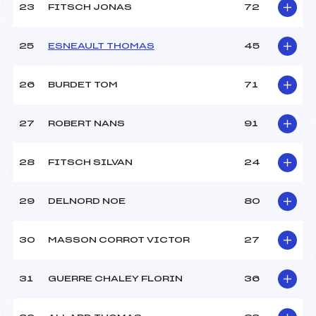
23
FITSCH JONAS
72
25
ESNEAULT THOMAS
45
26
BURDET TOM
71
27
ROBERT NANS
91
28
FITSCH SILVAN
24
29
DELNORD NOE
80
30
MASSON CORROT VICTOR
27
31
GUERRE CHALEY FLORIN
36