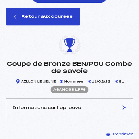
Retour aux courses
foi(s) le ski
Coupe de Bronze BEN/POU Combe
de savoie
AILLON LE JEUNE
Hommes
11/02/12
SL
ASAM0691.FFS
Informations sur l’épreuve
JURY DE COMPÉTITION
Imprimer
Délégué Technique :
REMANDET ROBERT (SA)