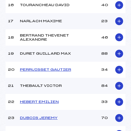
16
TOURANCHEAU DAVID
40
Pénalité appliquée :
246.9000
17
NARLACH MAXIME
23
Catégorie :
Pou+Ben
BERTRAND THEVENET
18
46
ALEXANDRE
19
DURET GUILLARD MAX
88
20
PERRUISSET GAUTIER
34
21
THEBAULT VICTOR
84
22
HEBERT EMILIEN
33
23
DUBOIS JEREMY
70