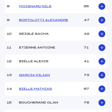
Ouvreurs C :
–
8
MOIGNARD NILS
55
Ouvreurs D :
–
Ouvreurs E :
–
Météo :
–
9
BORTOLOTTI ALEXANDRE
47
Neige :
–
10
SEIGLE SACHA
42
MANCHE 2
11
ETIENNE ANTOINE
71
Nombre de portes :
–
Heure de départ :
–
Traceur :
–
12
BIELLE ALEXIS
41
Ouvreurs A :
–
Ouvreurs B :
–
13
GARCIA KILIAN
73
Ouvreurs C :
–
Ouvreurs D :
–
Ouvreurs E :
–
14
BIELLE MATHIAS
67
Température départ :
–
Température arrivée :
–
15
BOUCHERAND OLAN
76