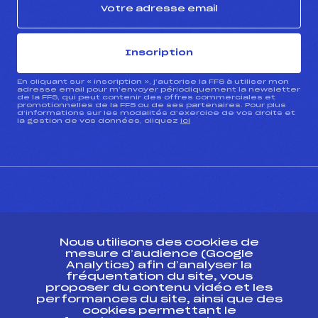
Inscription
En cliquant sur « inscription », j’autorise la FFS à utiliser mon
adresse email pour m’envoyer périodiquement la newsletter
de la FFS, qui peut contenir des offres commerciales et
promotionnelles de la FFS ou de ses partenaires. Pour plus
d’informations sur les modalités d’exercice de vos droits et
la gestion de vos données, cliquez
ici
CONTACT
Nous utilisons des cookies de
ESPACE PRESSE
mesure d’audience (Google
Analytics) afin d’analyser la
fréquentation du site, vous
Ressources
proposer du contenu vidéo et les
performances du site, ainsi que des
Pass’Neige
cookies permettant le