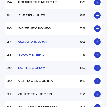
24
FOURRIER BAPTISTE
60
24
ALBERT JULES
88
26
SWEENEY ROMEO
58
27
GIRARD SACHA
92
28
TOUCHE REMI
45
29
DORNE SONAM
89
30
VERHAGEN JULIEN
61
31
CHRISTEY JOSEPH
57