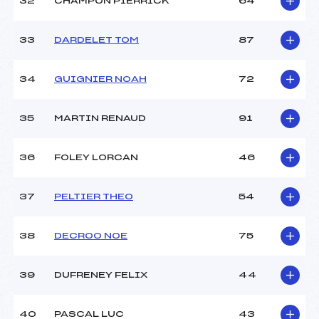
32
CHAMPON PIERRICK
64
33
DARDELET TOM
87
34
GUIGNIER NOAH
72
35
MARTIN RENAUD
91
36
FOLEY LORCAN
46
37
PELTIER THEO
54
38
DECROO NOE
75
39
DUFRENEY FELIX
44
40
PASCAL LUC
43