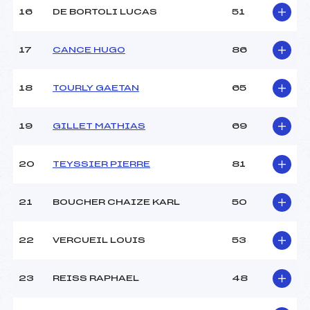
Pénalité appliquée :
–
16
DE BORTOLI LUCAS
51
Catégorie :
Pou
17
CANCE HUGO
86
18
TOURLY GAETAN
65
19
GILLET MATHIAS
69
20
TEYSSIER PIERRE
81
21
BOUCHER CHAIZE KARL
50
22
VERCUEIL LOUIS
53
23
REISS RAPHAEL
48