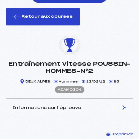
Retour aux courses
foi(s) le ski
Entraînement Vitesse POUSSIN-
HOMMES-N°2
DEUX ALPES
Hommes
13/02/12
SG
ADAM0304
Informations sur l’épreuve
JURY DE COMPÉTITION
Imprimer
Délégué Technique :
JOURDAN FRANCOIS (SA)