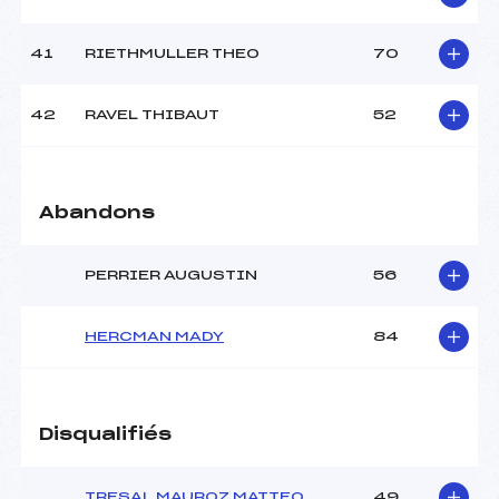
41
RIETHMULLER THEO
70
42
RAVEL THIBAUT
52
Abandons
PERRIER AUGUSTIN
56
HERCMAN MADY
84
Disqualifiés
TRESAL MAUROZ MATTEO
49