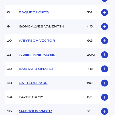
(MB)
Ouvreurs B :
DESBENOIT VICTOR (MB)
8
BAQUET LORIS
74
Ouvreurs C :
CASTELLETTA ZOE (MB)
Ouvreurs D :
COULET ESTELLE (MB)
Ouvreurs E :
–
9
GONCALVES VALENTIN
45
Météo :
BEAU
Neige :
DURE
10
WEYRICH VICTOR
92
MANCHE 2
11
PAGET AMBROISE
100
Nombre de portes :
–
Heure de départ :
–
12
BASTARD CHARLY
78
Traceur :
–
Ouvreurs A :
–
13
LATTION PAUL
63
Ouvreurs B :
–
Ouvreurs C :
–
Ouvreurs D :
–
14
PAYOT SAMY
53
Ouvreurs E :
–
Température départ :
-15
15
MABBOUX VADIM
7
Température arrivée :
-12