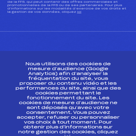
de la FFS, qui peut contenir des offres commerciales et
promotionnelles de la FFS ou de ses partenaires. Pour plus
d’informations sur les modalités d’exercice de vos droits et
la gestion de vos données, cliquez
ici
CONTACT
Nous utilisons des cookies de
ESPACE PRESSE
mesure d’audience (Google
Analytics) afin d’analyser la
fréquentation du site, vous
Ressources
proposer du contenu vidéo et les
performances du site, ainsi que des
Pass’Neige
cookies permettant le
Projet sportif fédéral
fonctionnement du site. Les
cookies de mesure d’audience ne
Projet de performance fédéral
sont déposés qu’avec votre
Antidopage
consentement. Vous pouvez
Pôle Développement, Formation, Suivi
accepter, refuser ou personnaliser
Scientifique
vos choix à tout moment. Pour
Listes ministérielles
obtenir plus d'informations sur
notre gestion des cookies, cliquez
Pôle vie de l’athlète