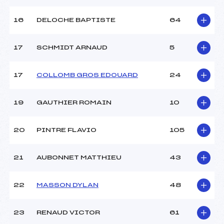
16
DELOCHE BAPTISTE
64
Pénalité appliquée :
190.2300
Catégorie :
Ben
17
SCHMIDT ARNAUD
5
17
COLLOMB GROS EDOUARD
24
19
GAUTHIER ROMAIN
10
20
PINTRE FLAVIO
105
21
AUBONNET MATTHIEU
43
22
MASSON DYLAN
48
23
RENAUD VICTOR
61