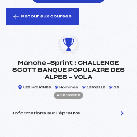
Retour aux courses
foi(s) le ski
Manche-Sprint : CHALLENGE
SCOTT BANQUE POPULAIRE DES
ALPES – VOLA
LES HOUCHES
Hommes
12/02/12
GS
AMBM0362
Informations sur l’épreuve
JURY DE COMPÉTITION