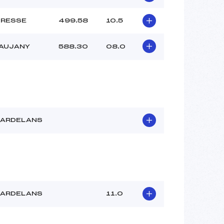
GRESSE
499.58
10.5
VAUJANY
588.30
08.0
LARDELANS
LARDELANS
11.0