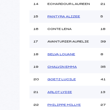
14
ECHARDOUR LAUREEN
21
15
PANTYRA ALIZEE
5
16
CONTE LENA
18
17
AVANTURIER AURELIE
39
18
SELVA LOUANE
8
19
CHALVIN EMMA
35
20
GOETZ LUCILE
41
21
ARLOT LYDIE
13
22
PHILIPPE MILLYE
27