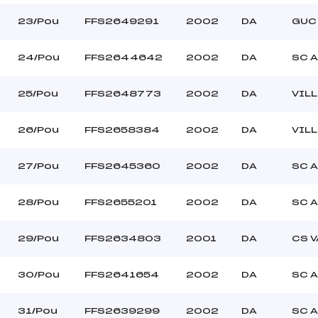
23/Pou
FFS2649291
2002
DA
GUC
24/Pou
FFS2644642
2002
DA
SC 
25/Pou
FFS2648773
2002
DA
VIL
26/Pou
FFS2658384
2002
DA
VIL
27/Pou
FFS2645360
2002
DA
SC A
28/Pou
FFS2655201
2002
DA
SC A
29/Pou
FFS2634803
2001
DA
CS 
30/Pou
FFS2641654
2002
DA
SC A
31/Pou
FFS2639299
2002
DA
SC A