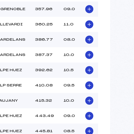
 GRENOBLE
357.96
09.0
ALLEVARDI
360.25
11.0
LARDELANS
386.77
08.0
LARDELANS
387.37
10.0
LPE HUEZ
392.62
10.5
LP SERRE
410.08
09.5
VAUJANY
415.32
10.0
LPE HUEZ
443.49
09.0
LPE HUEZ
445.81
08.5