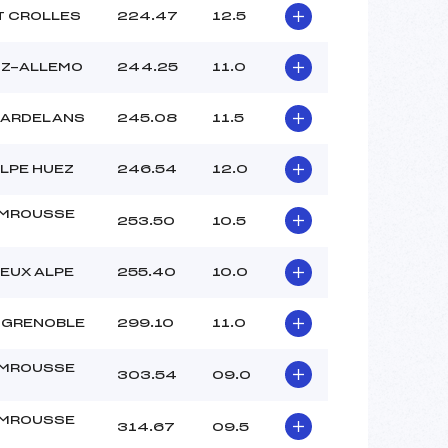
T CROLLES
224.47
12.5
OZ-ALLEMO
244.25
11.0
LARDELANS
245.08
11.5
LPE HUEZ
246.54
12.0
MROUSSE
253.50
10.5
EUX ALPE
255.40
10.0
 GRENOBLE
299.10
11.0
MROUSSE
303.54
09.0
MROUSSE
314.67
09.5