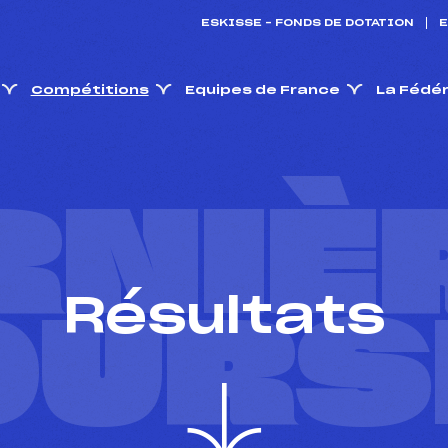
ESKISSE – FONDS DE DOTATION
E
Compétitions
Equipes de France
La Fédé
RNIÈ
Résultats
OURS