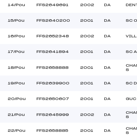
14/Pou
FFS2649691
2002
DA
DEN
15/Pou
FFS2640200
2001
DA
SC 
16/Pou
FFS2652348
2002
DA
VIL
17/Pou
FFS2641894
2001
DA
SC A
CHA
18/Pou
FFS2658888
2001
DA
S
19/Pou
FFS2639900
2001
DA
SC D
20/Pou
FFS2650607
2001
DA
GUC
CHA
21/Pou
FFS2645999
2002
DA
S
CHA
22/Pou
FFS2658885
2001
DA
S