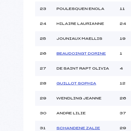
23
POULESQUEN ENOLA
11
24
HILAIRE LAURIANNE
24
25
JOUNIAUX MAELLIS
19
26
BEAUDOINGT DORINE
1
27
DE SAINT RAPT OLIVIA
4
28
GUILLOT SOPHIA
12
29
WENDLING JEANNE
26
30
ANDRE LILIE
37
31
SCHANDENE ZALIE
29