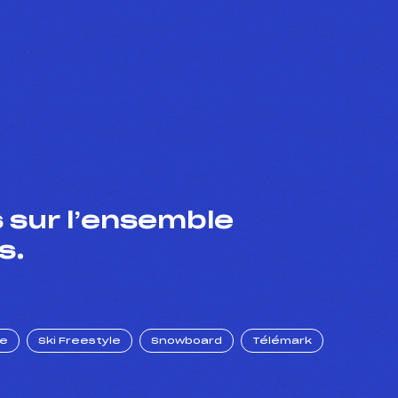
 sur l’ensemble
s.
ue
Ski Freestyle
Snowboard
Télémark