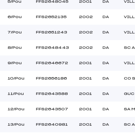
–
Ouvreurs C :
5/Pou
FFS2648045
2001
DA
VIL
–
Ouvreurs D :
–
Ouvreurs E :
6/Pou
FFS2652135
2002
DA
VIL
SOLEIL/NUAGES
Température départ
FROIDE
Température arrivée
7/Pou
FFS2651243
2002
DA
VIL
8/Pou
FFS2648443
2002
DA
SC 
255.0000
Pou
9/Pou
FFS2646672
2001
DA
VIL
10/Pou
FFS2656186
2001
DA
CO 
11/Pou
FFS2643588
2001
DA
GUC
12/Pou
FFS2643507
2001
DA
SA 
13/Pou
FFS2640981
2001
DA
SC A