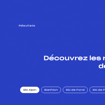
Résultats
Découvrez les 
d
Ski Alpin
Biathlon
Ski de Fond
Ski de 