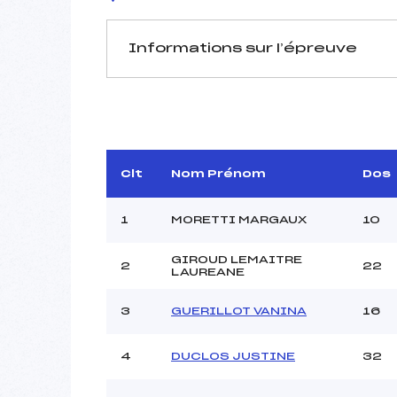
Informations sur l’épreuve
JURY DE COMPÉTITION
Délégué Technique :
Arbitre :
Assistant :
Clt
Nom Prénom
Dos
Dir. Epreuve :
1
MORETTI MARGAUX
10
GIROUD LEMAITRE
2
22
MANCHE 1
LAUREANE
Nombre de portes :
3
GUERILLOT VANINA
16
Heure de départ :
Traceur :
4
DUCLOS JUSTINE
32
Ouvreurs A :
Ouvreurs B :