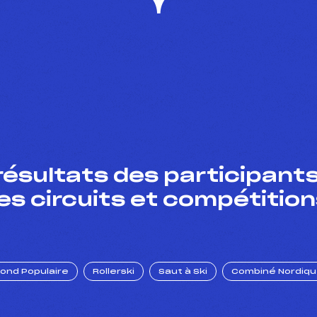
résultats des participants
es circuits et compétition
Fond Populaire
Rollerski
Saut à Ski
Combiné Nordiq