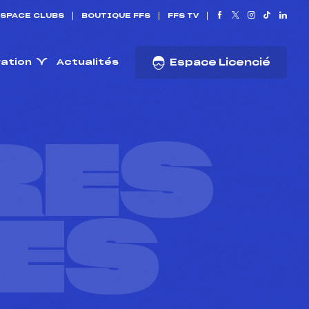
SPACE CLUBS
BOUTIQUE FFS
FFS TV
ration
Actualités
Espace Licencié
RES
ES