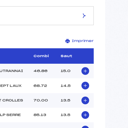
ES DE LA PISTE
Imprimer
MARMOTTES
1680
1480
Combi
Saut
200
2668/12/10
AUTRANNAI
46.86
15.0
SEPT LAUX
68.72
14.5
28
T CROLLES
70.00
13.5
10h30
–
LP SERRE
85.13
13.5
–
–