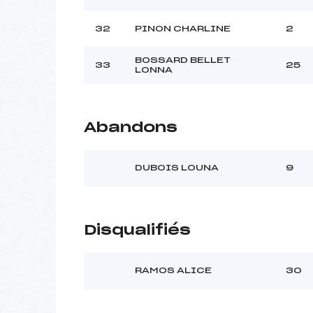
32
PINON CHARLINE
2
BOSSARD BELLET
33
25
LONNA
Abandons
DUBOIS LOUNA
9
Disqualifiés
RAMOS ALICE
30