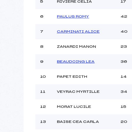
Ouvreurs C :
5
RIVIERE CELIA
17
Ouvreurs D :
Ouvreurs E :
6
PAULUS ROMY
42
Météo :
Neige :
7
CARMINATI ALICE
40
8
ZANARDI MANON
23
Pénalité appliquée :
Catégorie :
9
BEAUDOING LEA
36
10
PAPET EDITH
14
11
VEYRAC MYRTILLE
34
12
MORAT LUCILE
15
13
BAISE CEA CARLA
20