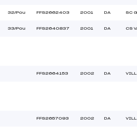
32/Pou
FFS2662403
2001
DA
SC 
33/Pou
FFS2640837
2001
DA
CS 
FFS2664153
2002
DA
VIL
FFS2657093
2002
DA
VIL