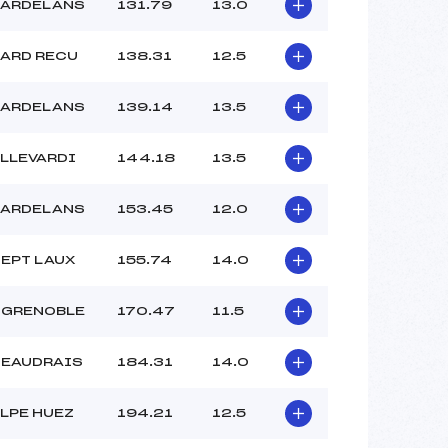
–
LARDELANS
131.79
13.0
–
–
LARD RECU
138.31
12.5
 :
-24
 :
-20
LARDELANS
139.14
13.5
ALLEVARDI
144.18
13.5
LARDELANS
153.45
12.0
SEPT LAUX
155.74
14.0
 GRENOBLE
170.47
11.5
MEAUDRAIS
184.31
14.0
LPE HUEZ
194.21
12.5