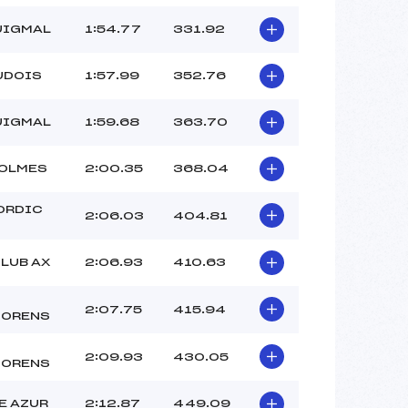
UIGMAL
1:54.77
331.92
UDOIS
1:57.99
352.76
UIGMAL
1:59.68
363.70
 OLMES
2:00.35
368.04
ORDIC
2:06.03
404.81
CLUB AX
2:06.93
410.63
2:07.75
415.94
MORENS
2:09.93
430.05
MORENS
E AZUR
2:12.87
449.09