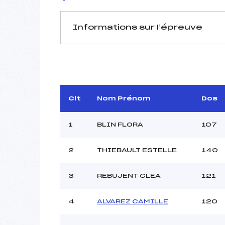
Informations sur l’épreuve
JURY DE COMPÉTITION
Délégué Technique :
MOL
Arbitre :
MA
Assistant :
Clt
Nom Prénom
Dos
Dir. Epreuve :
B
1
BLIN FLORA
107
2
THIEBAULT ESTELLE
140
MANCHE 1
Nombre de portes :
3
REBUJENT CLEA
121
Heure de départ :
Traceur :
CO
4
ALVAREZ CAMILLE
120
Ouvreurs A :
FE
Ouvreurs B :