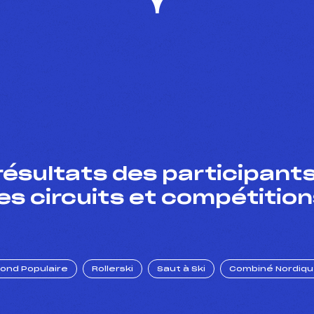
résultats des participants
es circuits et compétition
Fond Populaire
Rollerski
Saut à Ski
Combiné Nordiq