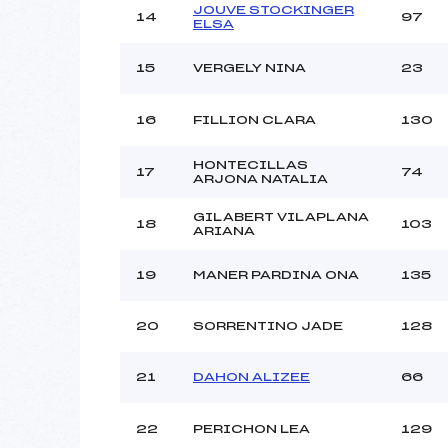
JOUVE STOCKINGER
14
97
ELSA
15
VERGELY NINA
23
16
FILLION CLARA
130
HONTECILLAS
17
74
ARJONA NATALIA
GILABERT VILAPLANA
18
103
ARIANA
19
MANER PARDINA ONA
135
20
SORRENTINO JADE
128
21
DAHON ALIZEE
66
22
PERICHON LEA
129