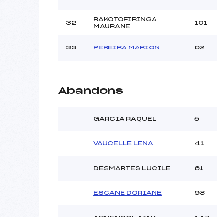
RAKOTOFIRINGA
32
101
MAURANE
33
PEREIRA MARION
62
Abandons
GARCIA RAQUEL
5
VAUCELLE LENA
41
DESMARTES LUCILE
61
ESCANE DORIANE
98