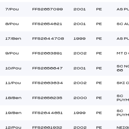
7/Pou
FFS2657099
2001
PE
AS P
8/Pou
FFS2654621
2001
PE
SC A
17/Ben
FFS2644708
1999
PE
AS P
9/Pou
FFS2663891
2002
PE
MT D
SC N
10/Pou
FFS2656647
2001
PE
66
11/Pou
FFS2663634
2002
PE
SKI 
SC
18/Ben
FFS2656235
2000
PE
PUY
SC
19/Ben
FFS2644651
1999
PE
PUY
12/Pou
FFS2661932
2002
PE
NEIG