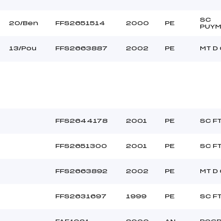
SC
20/Ben
FFS2651514
2000
PE
PUY
13/Pou
FFS2663887
2002
PE
MT D
FFS2644178
2001
PE
SC F
FFS2651300
2001
PE
SC F
FFS2663892
2002
PE
MT D
FFS2631697
1999
PE
SC F