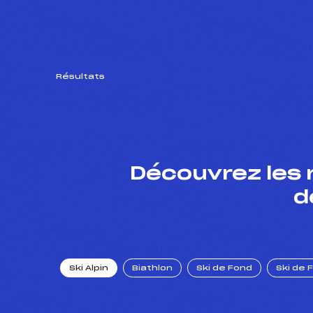
Résultats
Découvrez les 
d
Ski Alpin
Biathlon
Ski de Fond
Ski de 