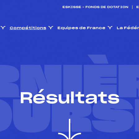
ESKISSE – FONDS DE DOTATION
E
Compétitions
Equipes de France
La Fédé
RNIÈ
Résultats
OURS