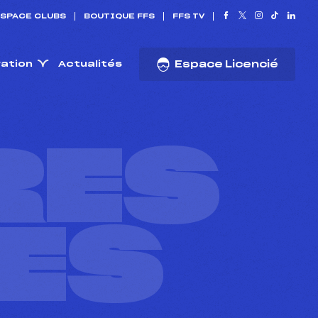
SPACE CLUBS
BOUTIQUE FFS
FFS TV
ration
Actualités
Espace Licencié
RES
ES