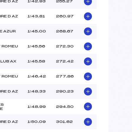
–
RE D AZ
1:42.93
255.27
–
–
RE D AZ
1:43.81
260.97
 :
-6
 :
-6
E AZUR
1:45.00
268.67
T ROMEU
1:45.56
272.30
CLUB AX
1:45.58
272.42
T ROMEU
1:46.42
277.86
RE D AZ
1:48.33
290.23
ES
1:48.99
294.50
E
RE D AZ
1:50.09
301.62