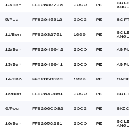
SC L
10/Ben
FFS2632736
2000
PE
ANGL
5/Pou
FFS2645312
2002
PE
SC F
SC L
11/Ben
FFS2632751
1999
PE
ANGL
12/Ben
FFS2649942
2000
PE
AS P
13/Ben
FFS2649941
2000
PE
AS P
14/Ben
FFS2650528
1999
PE
CAMB
15/Ben
FFS2640861
2000
PE
SC F
6/Pou
FFS2660082
2002
PE
SKI 
SC L
16/Ben
FFS2650281
2000
PE
ANGL