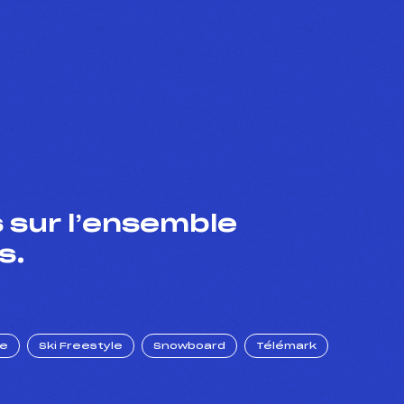
 sur l’ensemble
s.
ue
Ski Freestyle
Snowboard
Télémark