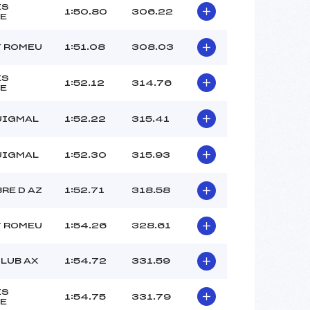
ES
1:50.80
306.22
E
T ROMEU
1:51.08
308.03
ES
1:52.12
314.76
E
UIGMAL
1:52.22
315.41
UIGMAL
1:52.30
315.93
RE D AZ
1:52.71
318.58
T ROMEU
1:54.26
328.61
CLUB AX
1:54.72
331.59
ES
1:54.75
331.79
E