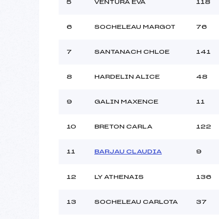
Ouvreurs C :
5
VENTURA EVA
118
Ouvreurs D :
Ouvreurs E :
6
SOCHELEAU MARGOT
76
Météo :
Neige :
7
SANTANACH CHLOE
141
8
HARDELIN ALICE
48
Pénalité appliquée :
Catégorie :
9
GALIN MAXENCE
11
10
BRETON CARLA
122
11
BARJAU CLAUDIA
9
12
LY ATHENAIS
136
13
SOCHELEAU CARLOTA
37