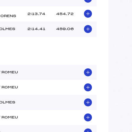
2:13.74
454.72
MORENS
 OLMES
2:14.41
459.06
T ROMEU
T ROMEU
 OLMES
T ROMEU