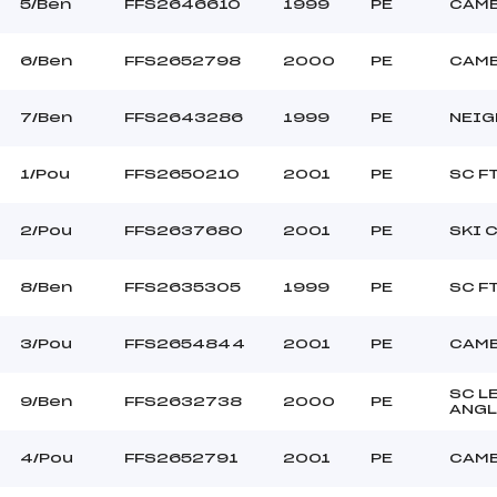
–
Ouvreurs C :
5/Ben
FFS2646610
1999
PE
CAMB
–
Ouvreurs D :
–
Ouvreurs E :
6/Ben
FFS2652798
2000
PE
CAMB
BEAU
Température départ
DURE
Température arrivée
7/Ben
FFS2643286
1999
PE
NEIG
1/Pou
FFS2650210
2001
PE
SC F
198.9500
Pou+Ben
2/Pou
FFS2637680
2001
PE
SKI 
8/Ben
FFS2635305
1999
PE
SC F
3/Pou
FFS2654844
2001
PE
CAMB
SC L
9/Ben
FFS2632738
2000
PE
ANGL
4/Pou
FFS2652791
2001
PE
CAMB