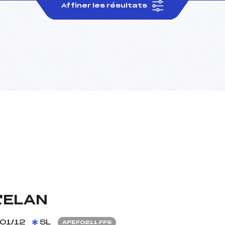
Affiner les résultats
L'ELAN
01/12
SL
APEF0211.FFS