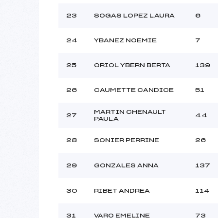
23
SOGAS LOPEZ LAURA
6
24
YBANEZ NOEMIE
7
25
ORIOL YBERN BERTA
139
26
CAUMETTE CANDICE
51
MARTIN CHENAULT
27
44
PAULA
28
SONIER PERRINE
26
29
GONZALES ANNA
137
30
RIBET ANDREA
114
31
VARO EMELINE
73