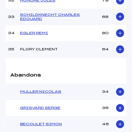
32
HONORE JULES
78
SCHILDKNECHT CHARLES
33
68
EDOUARD
34
EGLER REMI
80
35
FLORY CLEMENT
64
Abandons
MULLER NICOLAS
34
GRISVARD SERGE
36
BECOULET SIMON
46