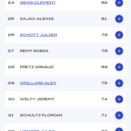
24
GENG CLEMENT
62
25
ZAJAC ALEXIS
61
26
SCHOTT JULIEN
79
27
REMY ROBIN
76
28
FRETZ ARNAUD
69
29
ORILLARD ALEX
75
30
WELTY JEREMY
74
31
SCHULTZ FLORIAN
71