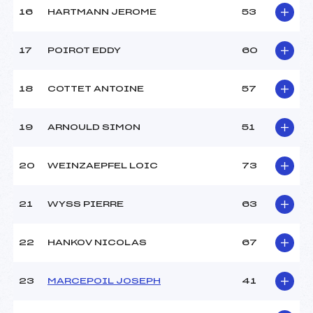
Température départ :
-2
16
HARTMANN JEROME
53
Température arrivée :
-1
17
POIROT EDDY
60
Pénalité appliquée :
76.2300
Catégorie :
Min->Mas
18
COTTET ANTOINE
57
19
ARNOULD SIMON
51
20
WEINZAEPFEL LOIC
73
21
WYSS PIERRE
63
22
HANKOV NICOLAS
67
23
MARCEPOIL JOSEPH
41