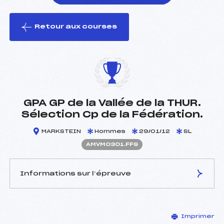
Retour aux courses
foi(s) le ski
GPA GP de la Vallée de la THUR.
Sélection Cp de la Fédération.
MARKSTEIN
Hommes
29/01/12
SL
AMVM0301.FFS
Informations sur l’épreuve
JURY DE COMPÉTITION
Imprimer
Délégué Technique :
LUTENBACHER JEAN