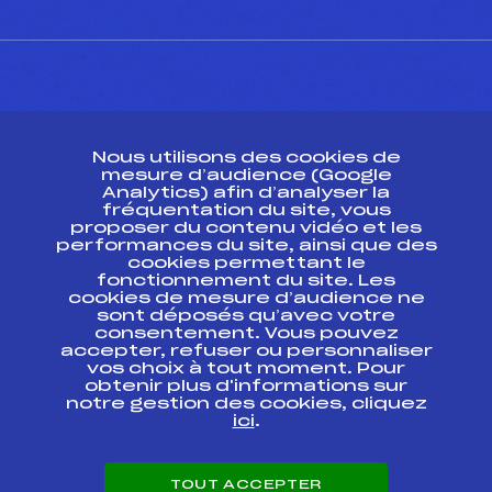
CONTACT
Nous utilisons des cookies de
ESPACE PRESSE
mesure d’audience (Google
Analytics) afin d’analyser la
fréquentation du site, vous
Ressources
proposer du contenu vidéo et les
performances du site, ainsi que des
Pass’Neige
cookies permettant le
Projet sportif fédéral
fonctionnement du site. Les
cookies de mesure d’audience ne
Projet de performance fédéral
sont déposés qu’avec votre
Antidopage
consentement. Vous pouvez
Pôle Développement, Formation, Suivi
accepter, refuser ou personnaliser
Scientifique
vos choix à tout moment. Pour
Listes ministérielles
obtenir plus d'informations sur
notre gestion des cookies, cliquez
Pôle vie de l’athlète
ici
.
Enseignement professionnel
Informatique et chronométrage
Circuits
TOUT ACCEPTER