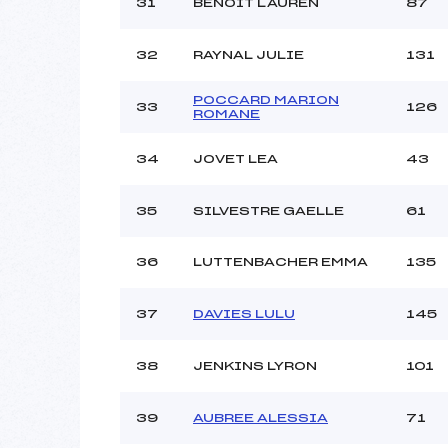
31
BENOIT LAUREN
87
32
RAYNAL JULIE
131
POCCARD MARION
33
126
ROMANE
34
JOVET LEA
43
35
SILVESTRE GAELLE
61
36
LUTTENBACHER EMMA
135
37
DAVIES LULU
145
38
JENKINS LYRON
101
39
AUBREE ALESSIA
71