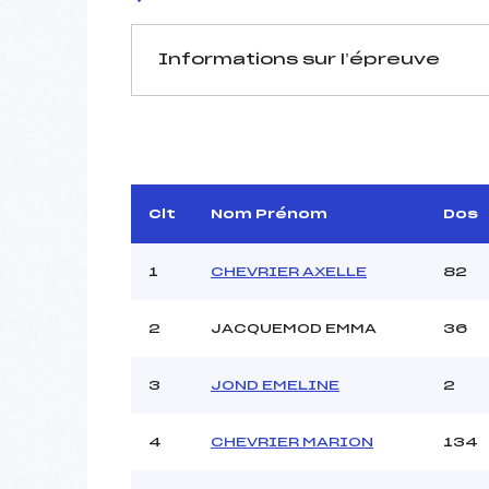
Informations sur l’épreuve
JURY DE COMPÉTITION
Délégué Technique :
Arbitre :
Assistant :
Clt
Nom Prénom
Dos
Dir. Epreuve :
G
1
CHEVRIER AXELLE
82
2
JACQUEMOD EMMA
36
MANCHE 1
Nombre de portes :
3
JOND EMELINE
2
Heure de départ :
Traceur :
Ouvreurs A :
4
CHEVRIER MARION
134
Ouvreurs B :