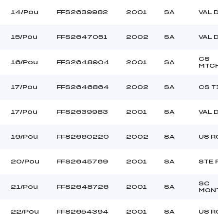
14/Pou
FFS2639982
2001
SA
VAL 
15/Pou
FFS2647051
2002
SA
VAL 
CS
16/Pou
FFS2648904
2001
SA
MTC
17/Pou
FFS2646864
2002
SA
CS T
17/Pou
FFS2639983
2001
SA
VAL 
19/Pou
FFS2660220
2002
SA
US R
20/Pou
FFS2645769
2001
SA
STE 
SC
21/Pou
FFS2648726
2001
SA
MON
22/Pou
FFS2654394
2001
SA
US R