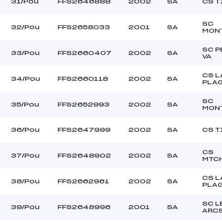
31/Pou
FFS2646888
2002
SA
CS T
SC
32/Pou
FFS2658033
2001
SA
MON
SC P
33/Pou
FFS2660407
2002
SA
VA
CS L
34/Pou
FFS2660118
2002
SA
PLA
SC
35/Pou
FFS2652993
2002
SA
MON
36/Pou
FFS2647999
2002
SA
CS T
CS
37/Pou
FFS2648902
2002
SA
MTC
CS L
38/Pou
FFS2662961
2002
SA
PLA
SC L
39/Pou
FFS2648996
2001
SA
ARC