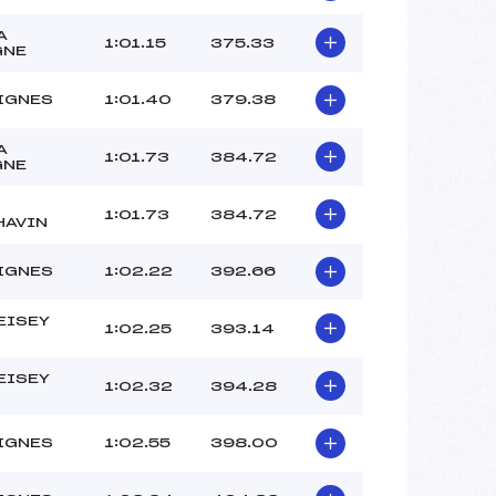
A
1:01.15
375.33
GNE
IGNES
1:01.40
379.38
A
1:01.73
384.72
GNE
1:01.73
384.72
HAVIN
IGNES
1:02.22
392.66
EISEY
1:02.25
393.14
EISEY
1:02.32
394.28
IGNES
1:02.55
398.00