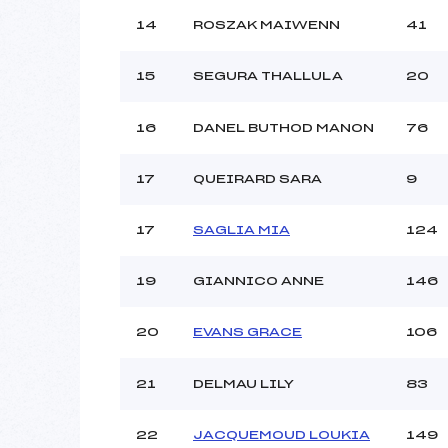
14
ROSZAK MAIWENN
41
15
SEGURA THALLULA
20
16
DANEL BUTHOD MANON
76
17
QUEIRARD SARA
9
17
SAGLIA MIA
124
19
GIANNICO ANNE
146
20
EVANS GRACE
106
21
DELMAU LILY
83
22
JACQUEMOUD LOUKIA
149