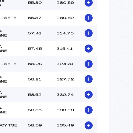
–
ES
55.30
280.59
S
–
–
D’ISERE
55.87
289.82
 :
– 2
 :
–
A
57.41
314.76
GNE
A
57.45
315.41
GNE
D’ISERE
58.00
324.31
A
58.21
327.72
GNE
A
58.52
332.74
GNE
A
58.56
333.38
GNE
FOY TSE
58.69
335.49