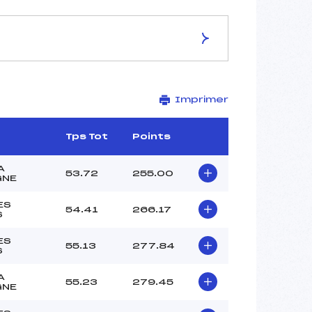
ES DE LA PISTE
Imprimer
GENTIANES
2175
1975
Tps Tot
Points
200
10390/12/11
A
53.72
255.00
GNE
ES
54.41
266.17
S
–
ES
55.13
277.84
–
S
–
A
–
55.23
279.45
GNE
–