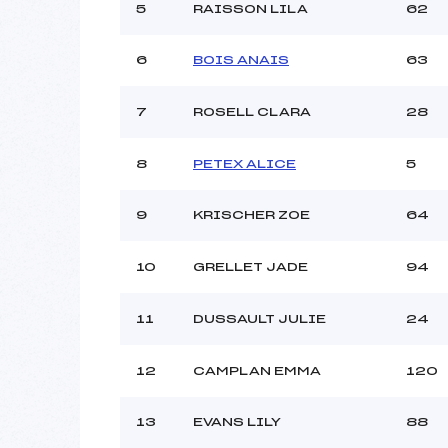
Ouvreurs C :
HA
5
RAISSON LILA
62
Ouvreurs D :
Ouvreurs E :
LU
6
BOIS ANAIS
63
Météo :
Neige :
7
ROSELL CLARA
28
Pénalité appliquée :
8
PETEX ALICE
5
Catégorie :
9
KRISCHER ZOE
64
10
GRELLET JADE
94
11
DUSSAULT JULIE
24
12
CAMPLAN EMMA
120
13
EVANS LILY
88