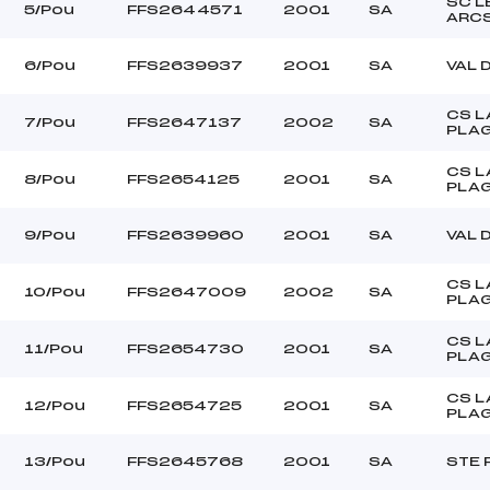
NICOTTE ARTUS (SA)
Ouvreurs C :
SC L
5/Pou
FFS2644571
2001
SA
ARC
WAGNER DYLAN (SA)
Ouvreurs D :
CIANAZ MARGOT (SA)
Ouvreurs E :
6/Pou
FFS2639937
2001
SA
VAL 
BEAU
Température départ
DAMEE
Température arrivée
CS L
7/Pou
FFS2647137
2002
SA
PLA
CS L
255.0000
8/Pou
FFS2654125
2001
SA
PLA
Pou
9/Pou
FFS2639960
2001
SA
VAL 
CS L
10/Pou
FFS2647009
2002
SA
PLA
CS L
11/Pou
FFS2654730
2001
SA
PLA
CS L
12/Pou
FFS2654725
2001
SA
PLA
13/Pou
FFS2645768
2001
SA
STE 