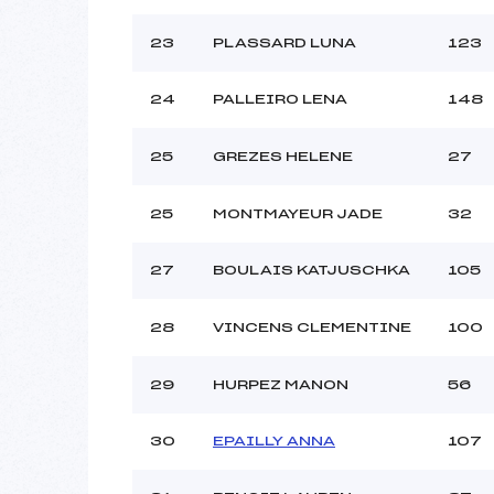
23
PLASSARD LUNA
123
24
PALLEIRO LENA
148
25
GREZES HELENE
27
25
MONTMAYEUR JADE
32
27
BOULAIS KATJUSCHKA
105
28
VINCENS CLEMENTINE
100
29
HURPEZ MANON
56
30
EPAILLY ANNA
107