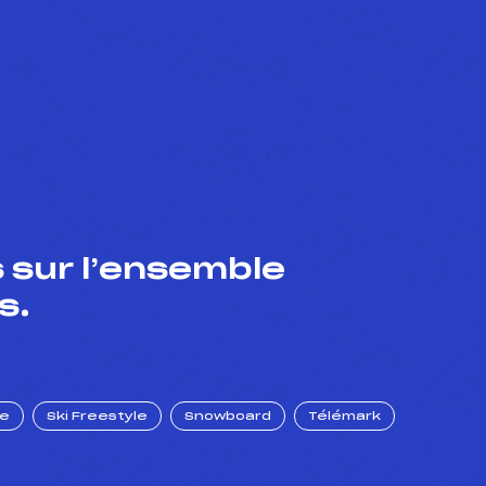
 sur l’ensemble
s.
ue
Ski Freestyle
Snowboard
Télémark