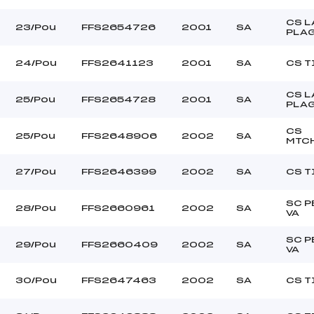
CS L
23/Pou
FFS2654726
2001
SA
PLA
24/Pou
FFS2641123
2001
SA
CS T
CS L
25/Pou
FFS2654728
2001
SA
PLA
CS
25/Pou
FFS2648906
2002
SA
MTC
27/Pou
FFS2646399
2002
SA
CS T
SC P
28/Pou
FFS2660961
2002
SA
VA
SC P
29/Pou
FFS2660409
2002
SA
VA
30/Pou
FFS2647463
2002
SA
CS T