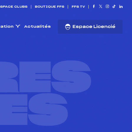
SPACE CLUBS
BOUTIQUE FFS
FFS TV
ration
Actualités
Espace Licencié
RES
ES