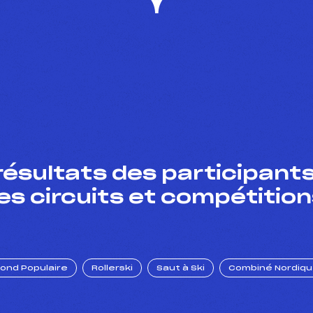
résultats des participants
es circuits et compétition
Fond Populaire
Rollerski
Saut à Ski
Combiné Nordiq