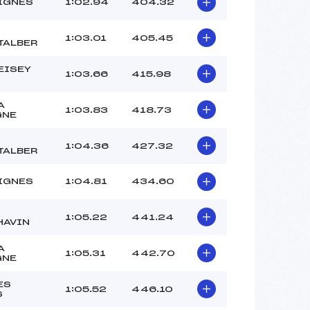
IGNES
1:02.94
404.32
1:03.01
405.45
TALBER
EISEY
1:03.66
415.98
A
1:03.83
418.73
GNE
1:04.36
427.32
TALBER
IGNES
1:04.81
434.60
1:05.22
441.24
HAVIN
A
1:05.31
442.70
GNE
ES
1:05.52
446.10
S