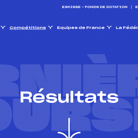
ESKISSE – FONDS DE DOTATION
E
Compétitions
Equipes de France
La Fédé
RNIÈ
Résultats
OURS