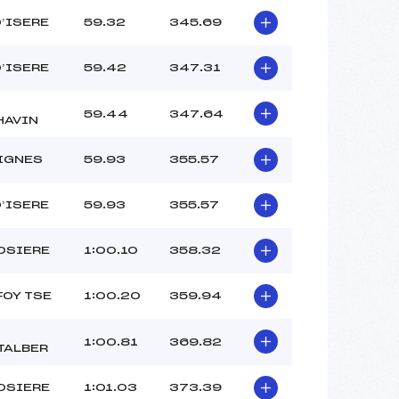
D’ISERE
59.32
345.69
D’ISERE
59.42
347.31
59.44
347.64
HAVIN
IGNES
59.93
355.57
D’ISERE
59.93
355.57
OSIERE
1:00.10
358.32
FOY TSE
1:00.20
359.94
1:00.81
369.82
TALBER
OSIERE
1:01.03
373.39