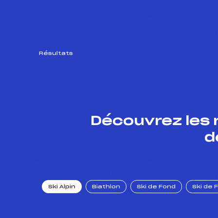
Résultats
Découvrez les 
d
Ski Alpin
Biathlon
Ski de Fond
Ski de 