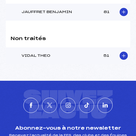
JAUFFRET BENJAMIN
81
Non traités
VIDAL THEO
51
SUIVEZ
L'ACTU
Abonnez-vous à notre newsletter
Recevez l’actualité de la FFS, des clubs et des Équipes