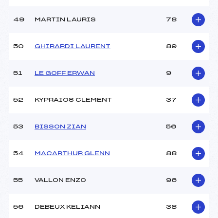
49
MARTIN LAURIS
78
50
GHIRARDI LAURENT
89
51
LE GOFF ERWAN
9
52
KYPRAIOS CLEMENT
37
53
BISSON ZIAN
56
54
MACARTHUR GLENN
88
55
VALLON ENZO
96
56
DEBEUX KELIANN
38