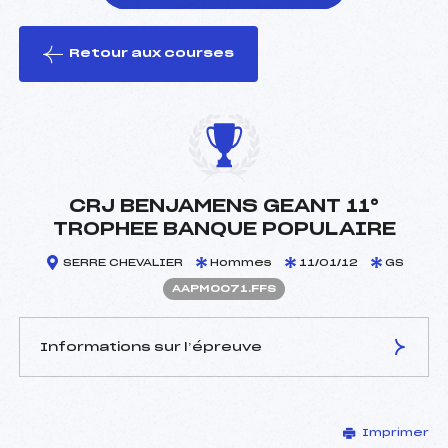
Retour aux courses
foi(s) le ski
CRJ BENJAMENS GEANT 11°
TROPHEE BANQUE POPULAIRE
SERRE CHEVALIER
Hommes
11/01/12
GS
AAPM0071.FFS
Informations sur l’épreuve
JURY DE COMPÉTITION
Imprimer
Délégué Technique :
ROSIER CHRISTOPHE