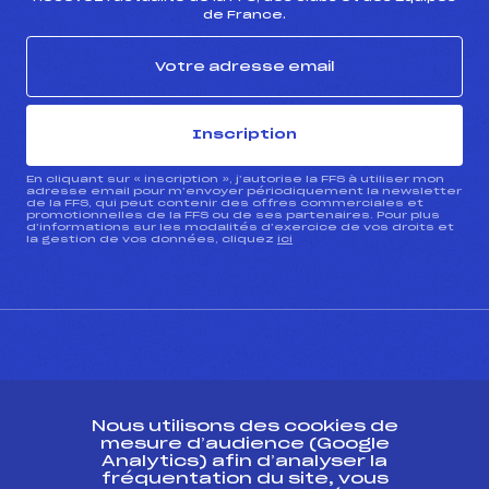
de France.
Inscription
En cliquant sur « inscription », j’autorise la FFS à utiliser mon
adresse email pour m’envoyer périodiquement la newsletter
de la FFS, qui peut contenir des offres commerciales et
promotionnelles de la FFS ou de ses partenaires. Pour plus
d’informations sur les modalités d’exercice de vos droits et
la gestion de vos données, cliquez
ici
CONTACT
Nous utilisons des cookies de
ESPACE PRESSE
mesure d’audience (Google
Analytics) afin d’analyser la
fréquentation du site, vous
Ressources