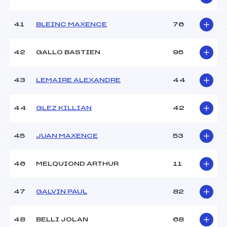
41
BLEINC MAXENCE
76
42
GALLO BASTIEN
95
43
LEMAIRE ALEXANDRE
44
44
GLEZ KILLIAN
42
45
JUAN MAXENCE
53
46
MELQUIOND ARTHUR
11
47
GALVIN PAUL
82
48
BELLI JOLAN
68