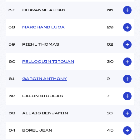
57
CHAVANNE ALBAN
65
58
MARCHAND LUCA
29
59
RIEHL THOMAS
62
60
PELLOQUIN TITOUAN
30
61
GARCIN ANTHONY
2
62
LAFON NICOLAS
7
63
ALLAIS BENJAMIN
10
64
BOREL JEAN
45