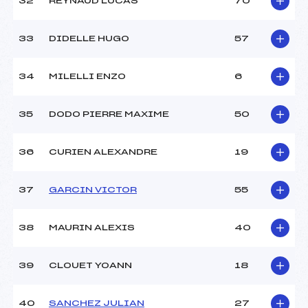
32
REYNAUD LUCAS
70
33
DIDELLE HUGO
57
34
MILELLI ENZO
6
35
DODO PIERRE MAXIME
50
36
CURIEN ALEXANDRE
19
37
GARCIN VICTOR
55
38
MAURIN ALEXIS
40
39
CLOUET YOANN
18
40
SANCHEZ JULIAN
27