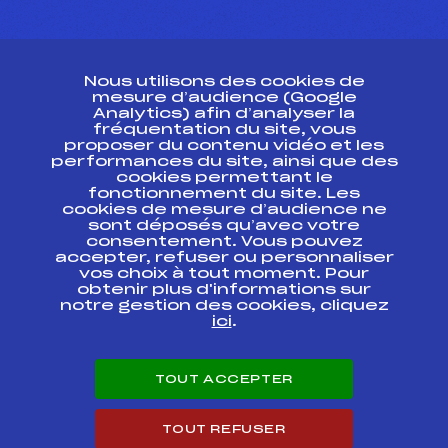
CONTACT
Nous utilisons des cookies de
ESPACE PRESSE
mesure d’audience (Google
Analytics) afin d’analyser la
fréquentation du site, vous
Ressources
proposer du contenu vidéo et les
performances du site, ainsi que des
Pass’Neige
cookies permettant le
Projet sportif fédéral
fonctionnement du site. Les
cookies de mesure d’audience ne
Projet de performance fédéral
sont déposés qu’avec votre
Antidopage
consentement. Vous pouvez
Pôle Développement, Formation, Suivi
accepter, refuser ou personnaliser
Scientifique
vos choix à tout moment. Pour
Listes ministérielles
obtenir plus d'informations sur
notre gestion des cookies, cliquez
Pôle vie de l’athlète
ici
.
Enseignement professionnel
Informatique et chronométrage
Circuits
TOUT ACCEPTER
Carrières
Développement des habiletés mentales
TOUT REFUSER