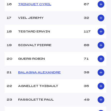
Pénalité appliquée :
118.0000
16
TRINQUET CYRIL
67
Catégorie :
Ben + Mi
17
VIEL JEREMY
32
18
TESTARD ERWIN
117
19
SIGWALT PIERRE
88
20
GUERS ROBIN
71
21
BALAGNA ALEXANDRE
38
22
AGNELLET THIBAULT
35
23
FASSOLETTE PAUL
49