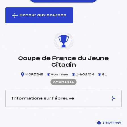
Retour aux courses
foi(s) le ski
Coupe de France du Jeune
Citadin
MORZINE
Hommes
14/02/04
SL
AMBM1411
Informations sur l’épreuve
JURY DE COMPÉTITION
Imprimer
Délégué Technique :
ROUGE ROLAND (MB)