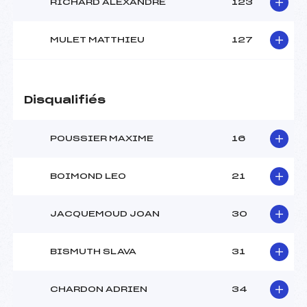
RICHARD ALEXANDRE
123
MULET MATTHIEU
127
Disqualifiés
POUSSIER MAXIME
16
BOIMOND LEO
21
JACQUEMOUD JOAN
30
BISMUTH SLAVA
31
CHARDON ADRIEN
34