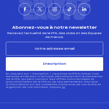
SUIVEZ
L'ACTU
Abonnez-vous à notre newsletter
Recevez l’actualité de la FFS, des clubs et des Équipes
de France.
Inscription
En cliquant sur « inscription », j’autorise la FFS à utiliser mon
adresse email pour m’envoyer périodiquement la newsletter
de la FFS, qui peut contenir des offres commerciales et
promotionnelles de la FFS ou de ses partenaires. Pour plus
d’informations sur les modalités d’exercice de vos droits et
la gestion de vos données, cliquez
ici