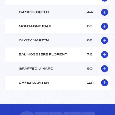
CAMP FLORENT
44
MONTAGNE PAUL
65
CLOIX MARTIN
68
BALMOSSIERE FLORENT
76
GRAFFEO J MARC
90
DAYEZ DAMIEN
124