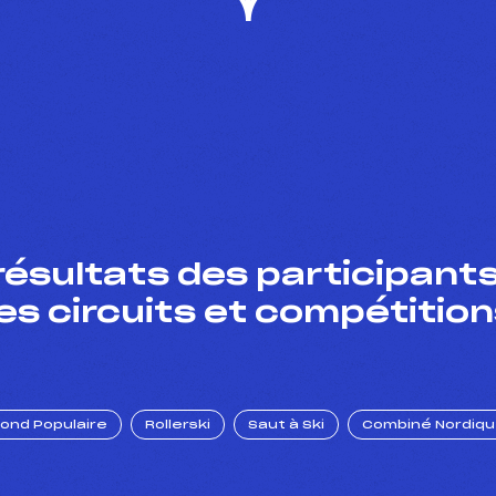
résultats des participants
es circuits et compétition
Fond Populaire
Rollerski
Saut à Ski
Combiné Nordiq