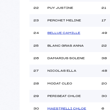
22
PUY JUSTINE
21
23
PERCHET MELINE
17
24
BELLUE CAMILLE
49
25
BLANC GRAS ANNA
22
26
DAMARIUS SOLENE
38
27
NICOLAS ELLA
48
28
MODAT CLEO
20
29
PERIGEAT CHLOE
30
30
MAESTRELLI CHLOE
6