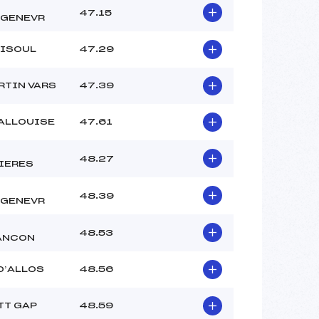
47.15
GENEVR
RISOUL
47.29
RTIN VARS
47.39
VALLOUISE
47.61
48.27
IERES
48.39
GENEVR
48.53
ANCON
D’ALLOS
48.56
TT GAP
48.59