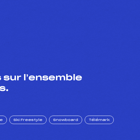
 sur l’ensemble
s.
ue
Ski Freestyle
Snowboard
Télémark