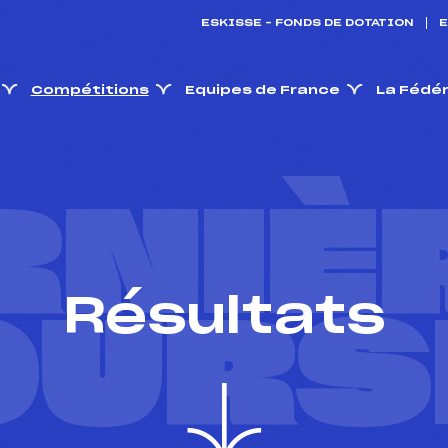
ESKISSE – FONDS DE DOTATION
E
Compétitions
Equipes de France
La Fédé
RNIÈ
Résultats
OURS