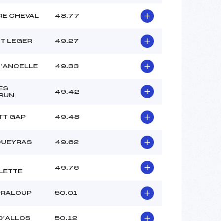
RE CHEVAL
48.77
ST LEGER
49.27
D’ANCELLE
49.33
ES
49.42
RUN
TT GAP
49.48
QUEYRAS
49.62
49.76
LETTE
PRALOUP
50.01
D’ALLOS
50.12