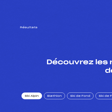
Résultats
Découvrez les 
d
Ski Alpin
Biathlon
Ski de Fond
Ski de 