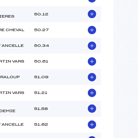
50.12
IERES
RE CHEVAL
50.27
D’ANCELLE
50.34
RTIN VARS
50.61
PRALOUP
51.09
RTIN VARS
51.21
51.58
DEMIE
D’ANCELLE
51.62