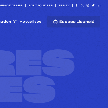
SPACE CLUBS
BOUTIQUE FFS
FFS TV
ration
Actualités
Espace Licencié
RES
ES