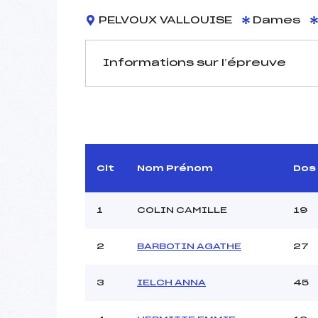
PELVOUX VALLOUISE
Dames
Informations sur l’épreuve
JURY DE COMPÉTITION
Délégué Technique :
TRA
Arbitre :
Assistant :
Clt
Nom Prénom
Dos
Dir. Epreuve :
1
COLIN CAMILLE
19
MANCHE 1
2
BARBOTIN AGATHE
27
Nombre de portes :
Heure de départ :
3
IELCH ANNA
45
Traceur :
Ouvreurs A :