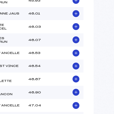
45.93
RUN
–
–
ANNE JAUS
46.01
–
–
ZE
 :
–
46.03
CEL
 :
–
ES
46.07
RUN
D’ANCELLE
46.53
 ST VINCE
46.54
46.67
LETTE
46.90
ANCON
D’ANCELLE
47.04