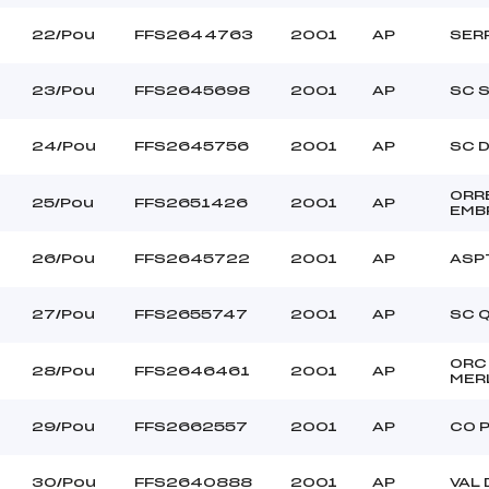
22/Pou
FFS2644763
2001
AP
SER
23/Pou
FFS2645698
2001
AP
SC 
24/Pou
FFS2645756
2001
AP
SC 
ORR
25/Pou
FFS2651426
2001
AP
EMB
26/Pou
FFS2645722
2001
AP
ASP
27/Pou
FFS2655747
2001
AP
SC 
ORC
28/Pou
FFS2646461
2001
AP
MER
29/Pou
FFS2662557
2001
AP
CO 
30/Pou
FFS2640888
2001
AP
VAL 