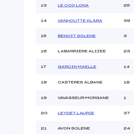
13
LE COQ LONA
25
14
VANHOUTTE KLARA
39
15
BENOIT SOLENE
3
16
LABARRIERE ALIZEE
23
17
GARCIN MAELLE
14
18
CASTERES ALBANE
18
19
VAVASSEUR MORGANE
1
20
LEYDET LAURIE
37
21
AVON SOLENE
24