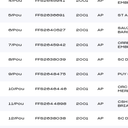
4/Pou
FFS2645941
2001
AP
EMB
–
Ouvreurs B :
–
Ouvreurs C :
5/Pou
FFS2636691
2001
AP
ST 
–
Ouvreurs D :
–
Ouvreurs E :
SAU
BEAU
Température départ
6/Pou
FFS2640527
2001
AP
BAR
FROIDE
Température arrivée
ORR
7/Pou
FFS2645942
2001
AP
EMB
–
8/Pou
FFS2638039
2001
AP
SC 
Pou
9/Pou
FFS2648475
2001
AP
PUY
ORC
10/Pou
FFS2646446
2001
AP
MER
CSH
11/Pou
FFS2644898
2001
AP
BRI
12/Pou
FFS2638038
2001
AP
SC 