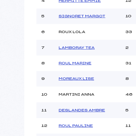
4
HERMITTE EMMIE
12
Ouvreurs B :
Ouvreurs C :
5
SIGNORET MARGOT
10
Ouvreurs D :
Ouvreurs E :
Météo :
6
ROUX LOLA
33
Neige :
7
LAMBORAY TEA
2
Pénalité appliquée :
8
ROUL MARINE
31
Catégorie :
9
MOREAUX LISE
8
10
MARTINI ANNA
46
11
DESLANDES AMBRE
5
12
ROUL PAULINE
11