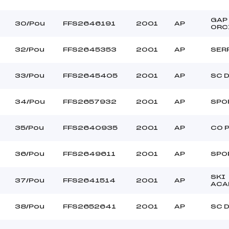
GAP
30/Pou
FFS2646191
2001
AP
ORC
32/Pou
FFS2645353
2001
AP
SER
33/Pou
FFS2645405
2001
AP
SC 
34/Pou
FFS2657932
2001
AP
SPO
35/Pou
FFS2640935
2001
AP
CO 
36/Pou
FFS2649611
2001
AP
SPO
SKI
37/Pou
FFS2641514
2001
AP
ACA
38/Pou
FFS2652641
2001
AP
SC 