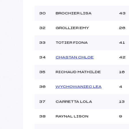
30
BROCHIER LISA
43
32
GROLLIER EMY
26
33
TOTIER FIONA
41
34
CHASTAN CHLOE
42
35
RICHAUD MATHILDE
16
36
WYCHOWANIEC LEA
4
37
CARRETTA LOLA
13
38
RAYNAL LISON
9