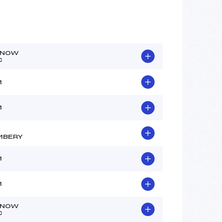
SNOW
C
M
M
MBERY
M
M
SNOW
C