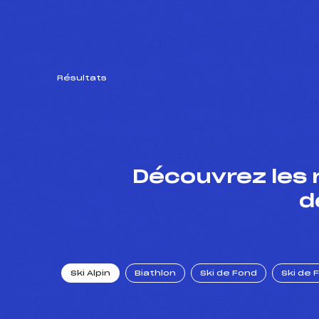
Résultats
Découvrez les 
d
Ski Alpin
Biathlon
Ski de Fond
Ski de 