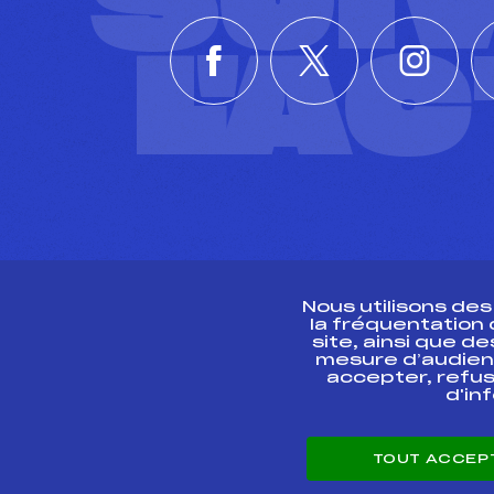
SUI
L'A
Nous utilisons de
la fréquentation
site, ainsi que 
R
mesure d’audien
accepter, refus
d'in
CONTACT
TOUT ACCEP
ESPACE PRESSE