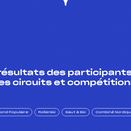
résultats des participants
es circuits et compétition
Fond Populaire
Rollerski
Saut à Ski
Combiné Nordiq