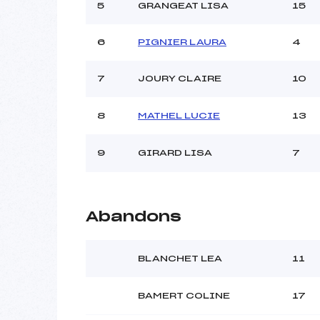
Ouvreurs C :
H
5
GRANGEAT LISA
15
Ouvreurs D :
Ouvreurs E :
6
PIGNIER LAURA
4
Météo :
Neige :
7
JOURY CLAIRE
10
Pénalité appliquée :
8
MATHEL LUCIE
13
Catégorie :
9
GIRARD LISA
7
Abandons
BLANCHET LEA
11
BAMERT COLINE
17