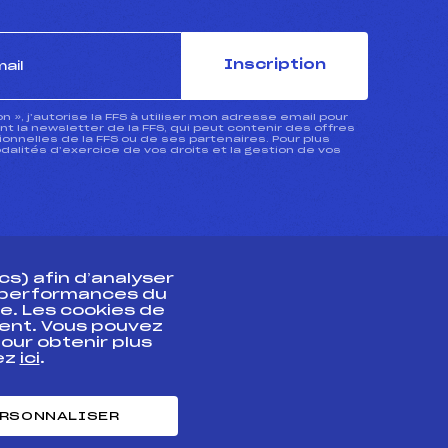
Inscription
ion », j’autorise la FFS à utiliser mon adresse email pour
 la newsletter de la FFS, qui peut contenir des offres
nnelles de la FFS ou de ses partenaires. Pour plus
dalités d’exercice de vos droits et la gestion de vos
s) afin d’analyser
s performances du
e. Les cookies de
ent. Vous pouvez
athlète
our obtenir plus
uez
ici
.
t professionnel
e et chronométrage
RSONNALISER