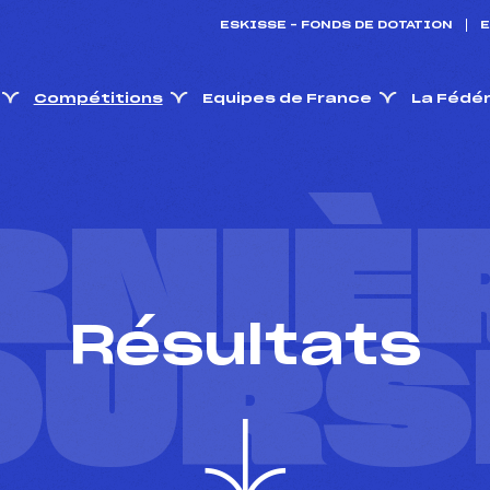
ESKISSE – FONDS DE DOTATION
E
Compétitions
Equipes de France
La Fédé
RNIÈ
Résultats
OURS