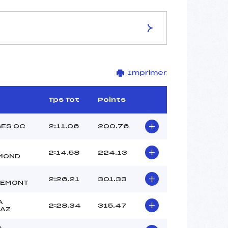
ES DE LA PISTE
Imprimer
VARIANTE DE L'AIGLE
1905
1695
Tps Tot
Points
210
2359/01/08
ES OC
2:11.06
200.76
2:14.58
224.13
MOND
32
2:26.21
301.33
REMONT
–
VIALLET BERTRAND ()
A
2:28.34
315.47
BENVENUTO JULIEN (SA)
LAZ
GREMEN EMERIC (SA)