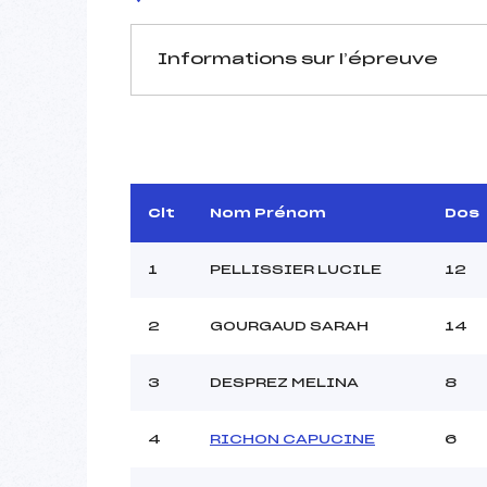
Informations sur l’épreuve
JURY DE COMPÉTITION
Délégué Technique :
RE
Arbitre :
Assistant :
Clt
Nom Prénom
Dos
Dir. Epreuve :
1
PELLISSIER LUCILE
12
2
GOURGAUD SARAH
14
MANCHE 1
Nombre de portes :
3
DESPREZ MELINA
8
Heure de départ :
Traceur :
BL
4
RICHON CAPUCINE
6
Ouvreurs A :
BE
Ouvreurs B :