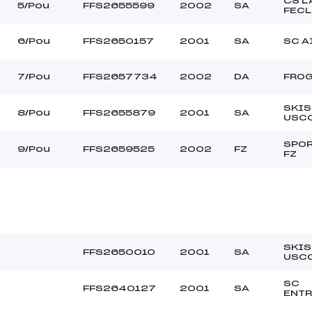
CS L
ALLET JULIETTE (SA)
Ouvreurs C :
5/Pou
FFS2655599
2002
SA
FEC
BAMERT ROBIN (SA)
Ouvreurs D :
–
Ouvreurs E :
6/Pou
FFS2650157
2001
SA
SC A
COUVERT
Température départ
MOLLE
Température arrivée
7/Pou
FFS2657734
2002
DA
FROG
SKI
200.7600
8/Pou
FFS2655879
2001
SA
USC
Pou
SPOR
9/Pou
FFS2659525
2002
FZ
FZ
SKI
FFS2650010
2001
SA
USC
SC
FFS2640127
2001
SA
ENT