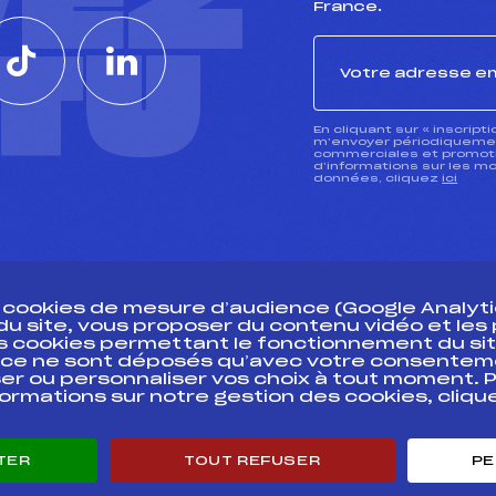
VEZ
France.
CTU
En cliquant sur « inscript
m’envoyer périodiquement
commerciales et promotio
d’informations sur les mo
données, cliquez
ici
s cookies de mesure d’audience (Google Analytic
 du site, vous proposer du contenu vidéo et le
des cookies permettant le fonctionnement du sit
essources
ce ne sont déposés qu’avec votre consentem
Pass’Neige
Pôle vie de l’
er ou personnaliser vos choix à tout moment. P
formations sur notre gestion des cookies, cliq
Projet sportif fédéral
Enseignemen
Projet de performance fédéral
Informatiqu
Antidopage
Circuits
TER
TOUT REFUSER
PE
Pôle Développement, Formation, Suivi
Carrières
Scientifique