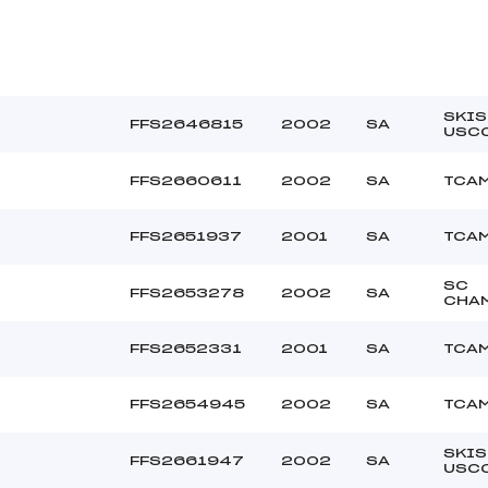
SKI
FFS2646815
2002
SA
USC
FFS2660611
2002
SA
TCA
FFS2651937
2001
SA
TCA
SC
FFS2653278
2002
SA
CHA
FFS2652331
2001
SA
TCA
FFS2654945
2002
SA
TCA
SKI
FFS2661947
2002
SA
USC