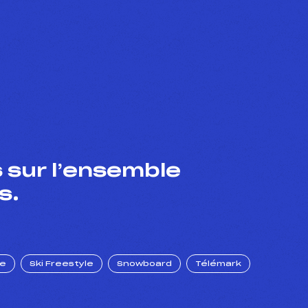
 sur l’ensemble
s.
ue
Ski Freestyle
Snowboard
Télémark