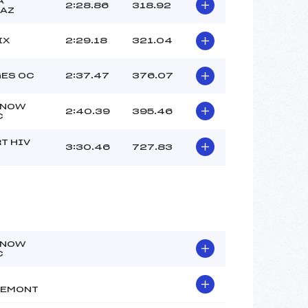
A
HALLET JULIETTE (SA)
2:28.86
318.92
LAZ
BAMERT ROBIN (SA)
–
IX
2:29.18
321.04
 :
-3
 :
-1
ES OC
2:37.47
376.07
SNOW
2:40.39
395.46
C
T HIV
3:30.46
727.83
SNOW
C
REMONT