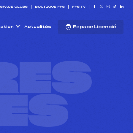
SPACE CLUBS
BOUTIQUE FFS
FFS TV
ration
Actualités
Espace Licencié
RES
ES