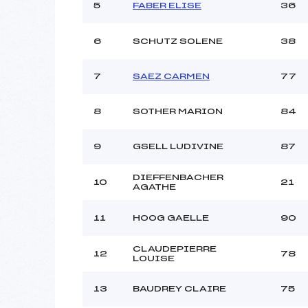
Ouvreurs C :
5
FABER ELISE
36
Ouvreurs D :
Ouvreurs E :
6
SCHUTZ SOLENE
38
Météo :
Neige :
7
SAEZ CARMEN
77
Pénalité appliquée :
8
SOTHER MARION
84
Catégorie :
9
GSELL LUDIVINE
87
DIEFFENBACHER
10
21
AGATHE
11
HOOG GAELLE
90
CLAUDEPIERRE
12
78
LOUISE
13
BAUDREY CLAIRE
75