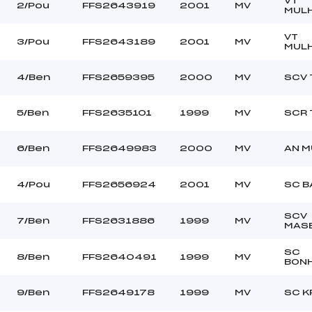
VT
–
Ouvreurs C :
2/Pou
FFS2643919
2001
MV
MUL
–
Ouvreurs D :
–
Ouvreurs E :
VT
3/Pou
FFS2643189
2001
MV
MUL
gris
Température départ
neige
Température arrivée
4/Ben
FFS2659395
2000
MV
SCV 
255.0000
5/Ben
FFS2635101
1999
MV
SCR 
Mic->Ben
6/Ben
FFS2649983
2000
MV
AN 
4/Pou
FFS2656924
2001
MV
SC B
SCV
7/Ben
FFS2631886
1999
MV
MAS
SC
8/Ben
FFS2640491
1999
MV
BON
9/Ben
FFS2649178
1999
MV
SC K