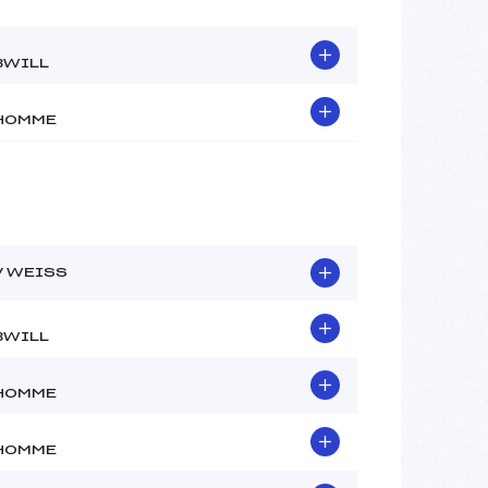
BWILL
HOMME
V WEISS
BWILL
HOMME
HOMME