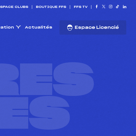
SPACE CLUBS
BOUTIQUE FFS
FFS TV
ration
Actualités
Espace Licencié
RES
ES