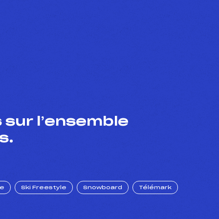
 sur l’ensemble
s.
ue
Ski Freestyle
Snowboard
Télémark