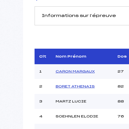
Informations sur l’épreuve
JURY DE COMPÉTITION
Délégué Technique :
Arbitre :
ME
Assistant :
Clt
Nom Prénom
Dos
Dir. Epreuve :
HA
1
CARON MARGAUX
27
2
BORET ATHENAIS
82
MANCHE 1
Nombre de portes :
3
MARTZ LUCIE
88
Heure de départ :
Traceur :
FRIT
4
SOEHNLEN ELODIE
76
Ouvreurs A :
FR
Ouvreurs B :