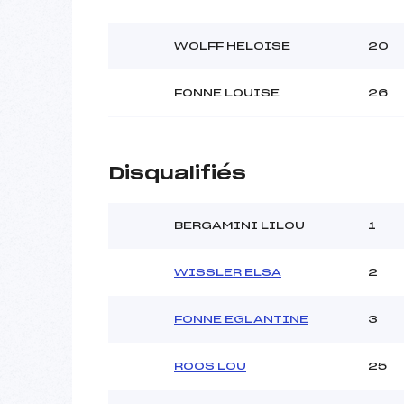
WOLFF HELOISE
20
FONNE LOUISE
26
Disqualifiés
BERGAMINI LILOU
1
WISSLER ELSA
2
FONNE EGLANTINE
3
ROOS LOU
25