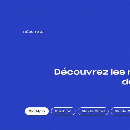
Résultats
Découvrez les 
d
Ski Alpin
Biathlon
Ski de Fond
Ski de 