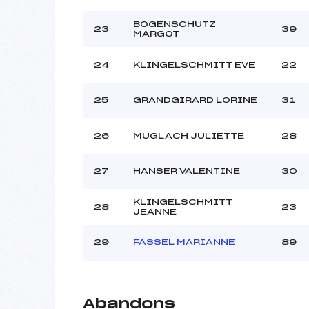
BOGENSCHUTZ
23
39
MARGOT
24
KLINGELSCHMITT EVE
22
25
GRANDGIRARD LORINE
31
26
MUGLACH JULIETTE
28
27
HANSER VALENTINE
30
KLINGELSCHMITT
28
23
JEANNE
29
FASSEL MARIANNE
89
Abandons