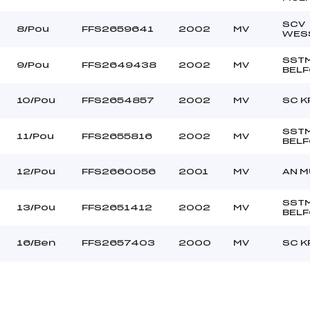
SCV
8/Pou
FFS2659641
2002
MV
WES
SST
9/Pou
FFS2649438
2002
MV
BELF
10/Pou
FFS2654857
2002
MV
SC K
SST
11/Pou
FFS2655816
2002
MV
BELF
12/Pou
FFS2660056
2001
MV
AN 
SST
13/Pou
FFS2651412
2002
MV
BELF
16/Ben
FFS2657403
2000
MV
SC K