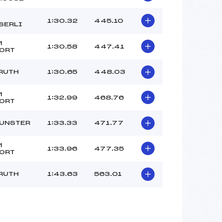
1:30.32
445.10
SERLI
M
1:30.58
447.41
ORT
RUTH
1:30.65
448.03
M
1:32.99
468.76
ORT
MUNSTER
1:33.33
471.77
M
1:33.96
477.35
ORT
RUTH
1:43.63
563.01