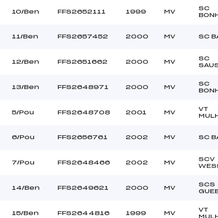
SC
10/Ben
FFS2652111
1999
MV
BON
11/Ben
FFS2657452
2000
MV
SC B
SC
12/Ben
FFS2651662
2000
MV
SAU
SC
13/Ben
FFS2648971
2000
MV
BON
VT
5/Pou
FFS2648708
2001
MV
MUL
6/Pou
FFS2656761
2002
MV
SC B
SCV
7/Pou
FFS2648466
2002
MV
WES
SCS
14/Ben
FFS2649621
2000
MV
GUE
VT
15/Ben
FFS2644816
1999
MV
MUL