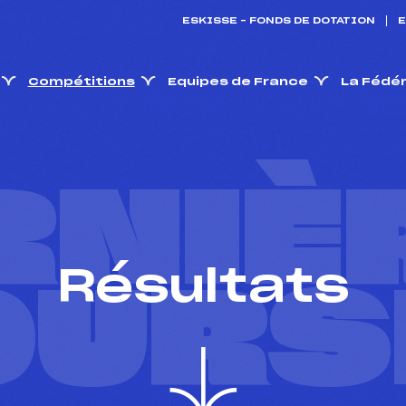
ESKISSE – FONDS DE DOTATION
E
Compétitions
Equipes de France
La Fédé
RNIÈ
Résultats
OURS