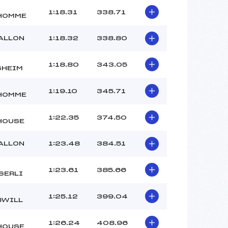
1:18.31
338.71
HOMME
ALLON
1:18.32
338.80
1:18.80
343.05
SHEIM
1:19.10
345.71
HOMME
1:22.35
374.50
HOUSE
ALLON
1:23.48
384.51
1:23.61
385.66
SERLI
1:25.12
399.04
BWILL
1:26.24
408.96
HOUSE