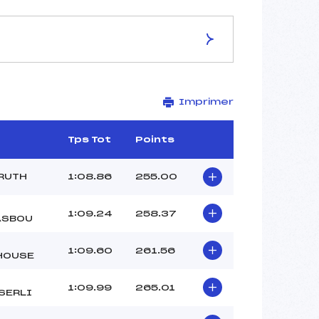
ES DE LA PISTE
Imprimer
STADE DE SLALOM SERGE LANG
1200
1105
Tps Tot
Points
95
2727/02/11
RUTH
1:08.86
255.00
1:09.24
258.37
ASBOU
30
1:09.60
261.56
HOUSE
12h00
LOSSER LIONEL (MV)
1:09.99
265.01
FRITSCHY THOMAS (MV)
SERLI
–