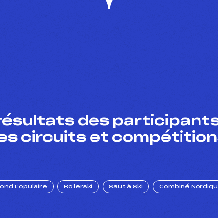
résultats des participants
es circuits et compétition
Fond Populaire
Rollerski
Saut à Ski
Combiné Nordiq