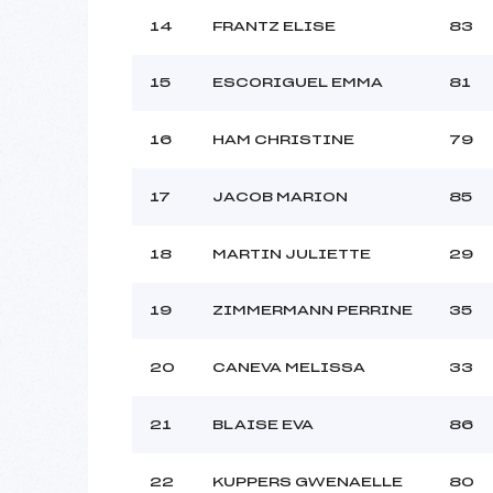
14
FRANTZ ELISE
83
15
ESCORIGUEL EMMA
81
16
HAM CHRISTINE
79
17
JACOB MARION
85
18
MARTIN JULIETTE
29
19
ZIMMERMANN PERRINE
35
20
CANEVA MELISSA
33
21
BLAISE EVA
86
22
KUPPERS GWENAELLE
80