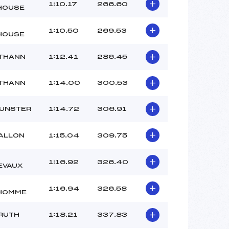
–
1:10.17
266.60
HOUSE
–
–
1:10.50
269.53
HOUSE
 :
-1
 :
-1
THANN
1:12.41
286.45
THANN
1:14.00
300.53
MUNSTER
1:14.72
306.91
ALLON
1:15.04
309.75
1:16.92
326.40
EVAUX
1:16.94
326.58
HOMME
RUTH
1:18.21
337.83