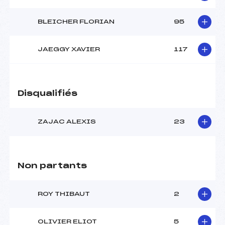
BLEICHER FLORIAN
95
JAEGGY XAVIER
117
Disqualifiés
ZAJAC ALEXIS
23
Non partants
ROY THIBAUT
2
OLIVIER ELIOT
5