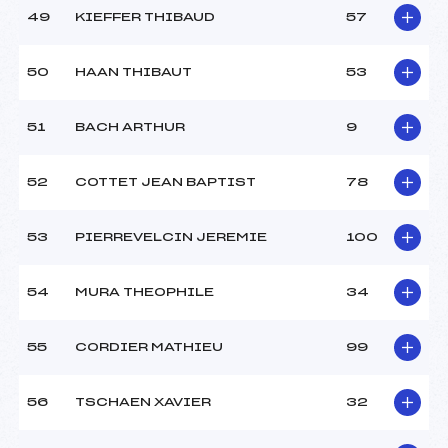
49
KIEFFER THIBAUD
57
50
HAAN THIBAUT
53
51
BACH ARTHUR
9
52
COTTET JEAN BAPTIST
78
53
PIERREVELCIN JEREMIE
100
54
MURA THEOPHILE
34
55
CORDIER MATHIEU
99
56
TSCHAEN XAVIER
32