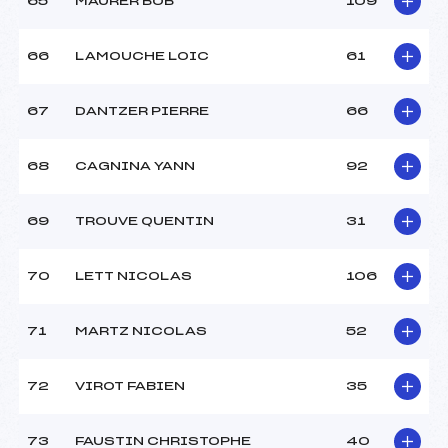
65
MAURER BOB
109
66
LAMOUCHE LOIC
61
67
DANTZER PIERRE
66
68
CAGNINA YANN
92
69
TROUVE QUENTIN
31
70
LETT NICOLAS
106
71
MARTZ NICOLAS
52
72
VIROT FABIEN
35
73
FAUSTIN CHRISTOPHE
40