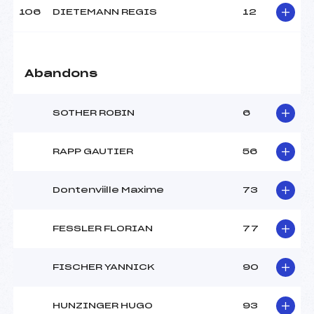
106
DIETEMANN REGIS
12
Abandons
SOTHER ROBIN
6
RAPP GAUTIER
56
Dontenviille Maxime
73
FESSLER FLORIAN
77
FISCHER YANNICK
90
HUNZINGER HUGO
93