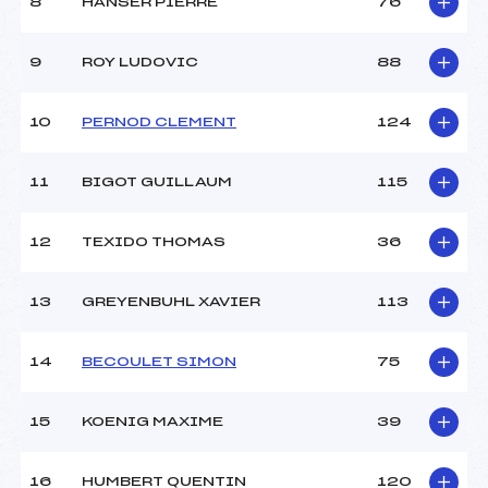
8
HANSER PIERRE
76
Ouvreurs C :
DUMAZ SOLENE (SA)
Ouvreurs D :
–
Ouvreurs E :
–
9
ROY LUDOVIC
88
Météo :
–
Neige :
–
10
PERNOD CLEMENT
124
MANCHE 2
11
BIGOT GUILLAUM
115
Nombre de portes :
33
Heure de départ :
13H25
12
TEXIDO THOMAS
36
Traceur :
STADELMANN DANY ()
Ouvreurs A :
MEIERS DANIEL (MV)
13
GREYENBUHL XAVIER
113
Ouvreurs B :
MEIERS BERNADETTE
(MV)
Ouvreurs C :
BILLIOUD FLORIAN (SA)
14
BECOULET SIMON
75
Ouvreurs D :
–
Ouvreurs E :
–
15
KOENIG MAXIME
39
Température départ :
–
Température arrivée :
–
16
HUMBERT QUENTIN
120