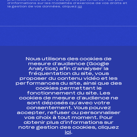
d’informations sur les modalités d’exercice de vos droits et
la gestion de vos données, cliquez
ici
CONTACT
Nous utilisons des cookies de
ESPACE PRESSE
mesure d’audience (Google
Analytics) afin d’analyser la
fréquentation du site, vous
Ressources
proposer du contenu vidéo et les
performances du site, ainsi que des
Pass’Neige
cookies permettant le
Projet sportif fédéral
fonctionnement du site. Les
cookies de mesure d’audience ne
Projet de performance fédéral
sont déposés qu’avec votre
Antidopage
consentement. Vous pouvez
Pôle Développement, Formation, Suivi
accepter, refuser ou personnaliser
Scientifique
vos choix à tout moment. Pour
Listes ministérielles
obtenir plus d'informations sur
notre gestion des cookies, cliquez
Pôle vie de l’athlète
ici
.
Enseignement professionnel