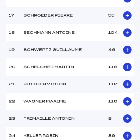
Pénalité appliquée :
177.8800
17
SCHROEDER PIERRE
55
Catégorie :
Mic->Ben
18
BECHMANN ANTOINE
104
19
SCHWERTZ GUILLAUME
46
20
SCHELCHER MARTIN
118
21
RUTTGER VICTOR
112
22
WAGNER MAXIME
116
23
TRIMAILLE ANTONIN
8
24
KELLER ROBIN
86