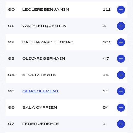
90
LECLERE BENJAMIN
111
91
WATHIER QUENTIN
4
92
BALTHAZARD THOMAS
101
93
OLIVARI GERMAIN
47
94
STOLTZ REGIS
14
95
GENG CLEMENT
13
96
SALA CYPRIEN
54
97
FEDER JEREMIE
1