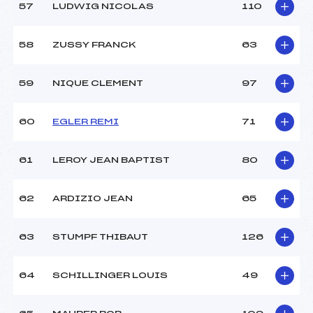
57
LUDWIG NICOLAS
110
58
ZUSSY FRANCK
63
59
NIQUE CLEMENT
97
60
EGLER REMI
71
61
LEROY JEAN BAPTIST
80
62
ARDIZIO JEAN
65
63
STUMPF THIBAUT
126
64
SCHILLINGER LOUIS
49