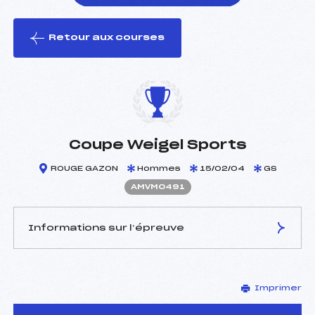
Retour aux courses
foi(s) le ski
Coupe Weigel Sports
ROUGE GAZON
Hommes
15/02/04
GS
AMVM0491
Informations sur l’épreuve
JURY DE COMPÉTITION
Imprimer
Délégué Technique :
LUTTENAUER PIERRE (MV)
Arbitre :
LEICHER ROLAND (MV)