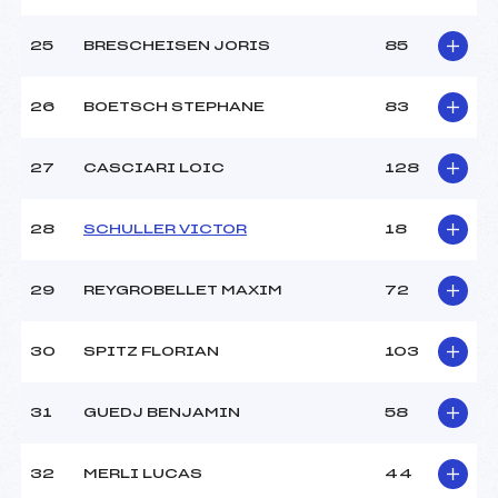
25
BRESCHEISEN JORIS
85
26
BOETSCH STEPHANE
83
27
CASCIARI LOIC
128
28
SCHULLER VICTOR
18
29
REYGROBELLET MAXIM
72
30
SPITZ FLORIAN
103
31
GUEDJ BENJAMIN
58
32
MERLI LUCAS
44