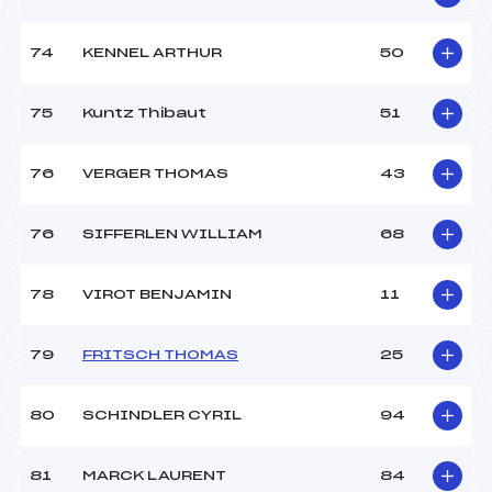
74
KENNEL ARTHUR
50
75
Kuntz Thibaut
51
76
VERGER THOMAS
43
76
SIFFERLEN WILLIAM
68
78
VIROT BENJAMIN
11
79
FRITSCH THOMAS
25
80
SCHINDLER CYRIL
94
81
MARCK LAURENT
84