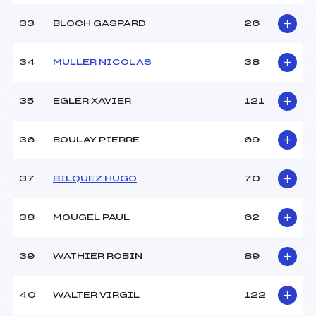
33
BLOCH GASPARD
26
34
MULLER NICOLAS
38
35
EGLER XAVIER
121
36
BOULAY PIERRE
69
37
BILQUEZ HUGO
70
38
MOUGEL PAUL
62
39
WATHIER ROBIN
89
40
WALTER VIRGIL
122