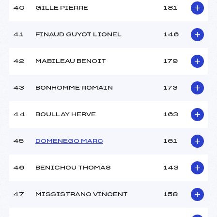
40
GILLE PIERRE
181
41
FINAUD GUYOT LIONEL
146
42
MABILEAU BENOIT
179
43
BONHOMME ROMAIN
173
44
BOULLAY HERVE
163
45
DOMENEGO MARC
161
46
BENICHOU THOMAS
143
47
MISSISTRANO VINCENT
158