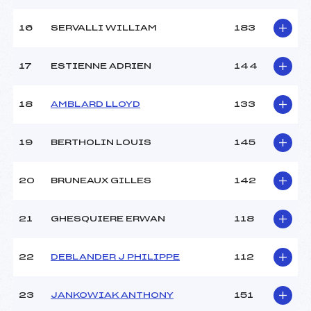
Température départ :
-2
Température arrivée :
-1
16
SERVALLI WILLIAM
183
17
ESTIENNE ADRIEN
144
Pénalité appliquée :
41.1700
Catégorie :
Min->Mas
18
AMBLARD LLOYD
133
19
BERTHOLIN LOUIS
145
20
BRUNEAUX GILLES
142
21
GHESQUIERE ERWAN
118
22
DEBLANDER J PHILIPPE
112
23
JANKOWIAK ANTHONY
151