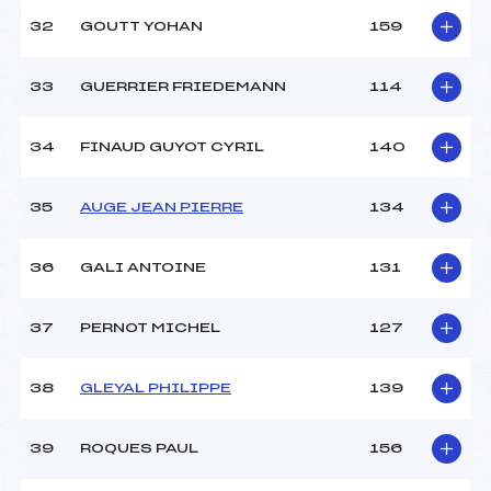
32
GOUTT YOHAN
159
33
GUERRIER FRIEDEMANN
114
34
FINAUD GUYOT CYRIL
140
35
AUGE JEAN PIERRE
134
36
GALI ANTOINE
131
37
PERNOT MICHEL
127
38
GLEYAL PHILIPPE
139
39
ROQUES PAUL
156