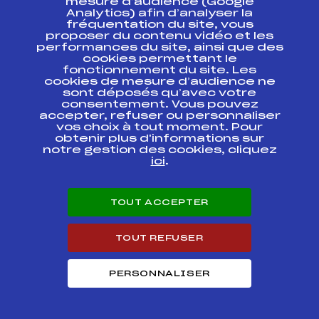
mesure d’audience (Google
Analytics) afin d’analyser la
fréquentation du site, vous
Ressources
proposer du contenu vidéo et les
performances du site, ainsi que des
Pass’Neige
cookies permettant le
Projet sportif fédéral
fonctionnement du site. Les
cookies de mesure d’audience ne
Projet de performance fédéral
sont déposés qu’avec votre
Antidopage
consentement. Vous pouvez
Pôle Développement, Formation, Suivi
accepter, refuser ou personnaliser
Scientifique
vos choix à tout moment. Pour
Listes ministérielles
obtenir plus d'informations sur
notre gestion des cookies, cliquez
Pôle vie de l’athlète
ici
.
Enseignement professionnel
Informatique et chronométrage
Circuits
TOUT ACCEPTER
Carrières
Développement des habiletés mentales
TOUT REFUSER
PERSONNALISER
© 2026 Fédération Française de Ski
Mentions légales
Politique de
confidentialité
Cookies