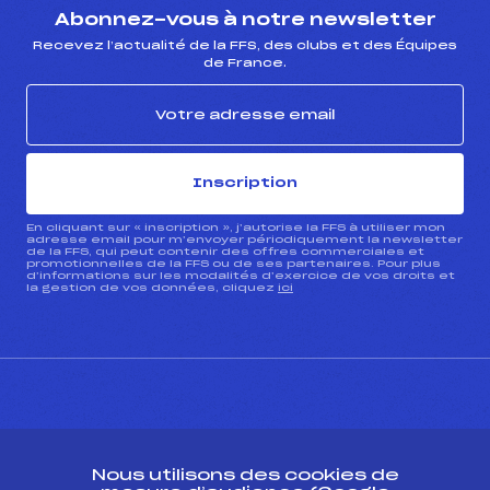
Abonnez-vous à notre newsletter
Recevez l’actualité de la FFS, des clubs et des Équipes
de France.
Inscription
En cliquant sur « inscription », j’autorise la FFS à utiliser mon
adresse email pour m’envoyer périodiquement la newsletter
de la FFS, qui peut contenir des offres commerciales et
promotionnelles de la FFS ou de ses partenaires. Pour plus
d’informations sur les modalités d’exercice de vos droits et
la gestion de vos données, cliquez
ici
CONTACT
Nous utilisons des cookies de
ESPACE PRESSE