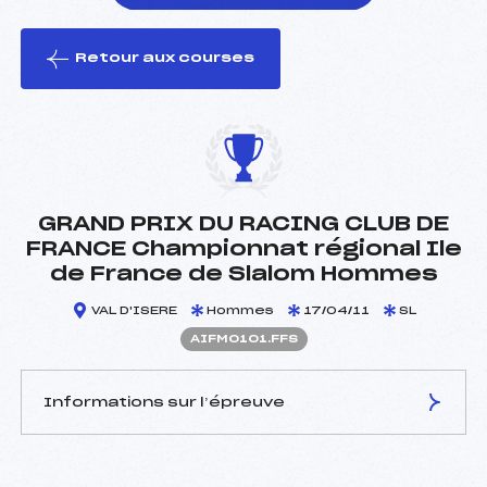
Retour aux courses
foi(s) le ski
GRAND PRIX DU RACING CLUB DE
FRANCE Championnat régional Ile
de France de Slalom Hommes
VAL D'ISERE
Hommes
17/04/11
SL
AIFM0101.FFS
Informations sur l’épreuve
JURY DE COMPÉTITION