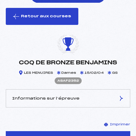
Retour aux courses
foi(s) le ski
COQ DE BRONZE BENJAMINS
LES MENUIRES
Dames
15/02/04
GS
ASAF2352
Informations sur l’épreuve
JURY DE COMPÉTITION
Imprimer
Délégué Technique :
GURI STEPHANE (SA)
Arbitre :
BONDIER JEROME (SA)