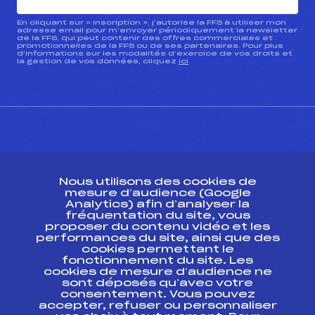
En cliquant sur « inscription », j’autorise la FFS à utiliser mon
adresse email pour m’envoyer périodiquement la newsletter
de la FFS, qui peut contenir des offres commerciales et
promotionnelles de la FFS ou de ses partenaires. Pour plus
d’informations sur les modalités d’exercice de vos droits et
la gestion de vos données, cliquez
ici
CONTACT
Nous utilisons des cookies de
ESPACE PRESSE
mesure d’audience (Google
Analytics) afin d’analyser la
fréquentation du site, vous
Ressources
proposer du contenu vidéo et les
performances du site, ainsi que des
Pass’Neige
cookies permettant le
Projet sportif fédéral
fonctionnement du site. Les
cookies de mesure d’audience ne
Projet de performance fédéral
sont déposés qu’avec votre
Antidopage
consentement. Vous pouvez
Pôle Développement, Formation, Suivi
accepter, refuser ou personnaliser
Scientifique