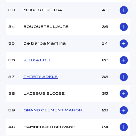
33
MOUSSIER LISA
43
34
BOUQUEREL LAURE
36
35
De barba Martina
14
36
RUTKA LOU
20
37
THIERY ADELE
38
38
LAISSUS ELOISE
35
39
GRAND CLEMENT MANON
23
40
HAMBERGER SERVANE
24