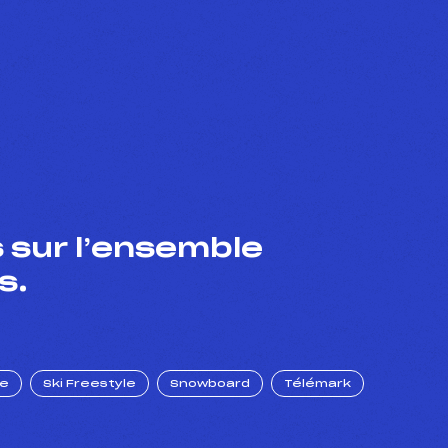
 sur l’ensemble
s.
ue
Ski Freestyle
Snowboard
Télémark