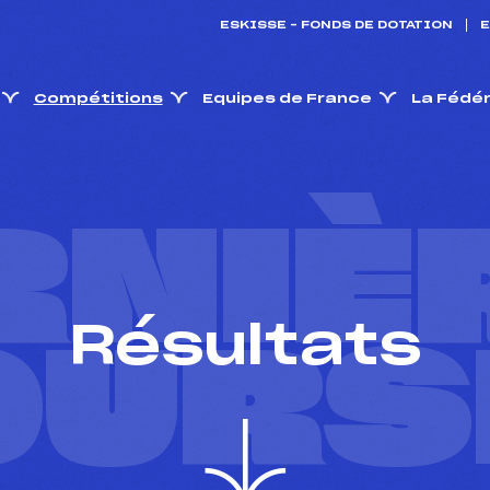
ESKISSE – FONDS DE DOTATION
E
Compétitions
Equipes de France
La Fédé
RNIÈ
Résultats
OURS