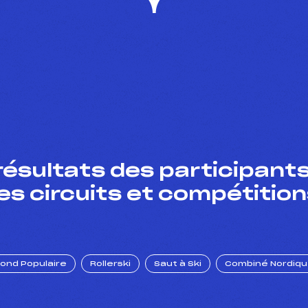
résultats des participants
es circuits et compétition
Fond Populaire
Rollerski
Saut à Ski
Combiné Nordiq