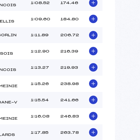
1:08.52
174.46
NCOIS
1:09.60
184.80
ELLIS
SORLIN
1:11.89
206.72
1:12.90
216.39
SOIS
1:13.27
219.93
NCOIS
1:15.26
238.98
MEINIE
1:15.54
241.66
DANE-V
1:16.08
246.83
MEINIE
1:17.85
263.78
LARDS