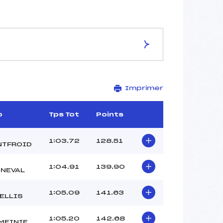
ES DE LA PISTE
Imprimer
LE COL
2320
2230
b
Tps Tot
Points
90
1595/10/00
1:03.72
128.51
TFROID
1:04.91
139.90
NEVAL
39
1:05.09
141.63
11H15
ELLIS
COLOMBAN EMMANUELLE (SA)
FRAGALE INDIA (SA)
1:05.20
142.68
MEINIE