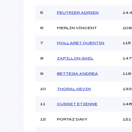
Ouvreurs B :
Ouvreurs C :
5
FEUTRIER ADRIEN
14
Ouvreurs D :
Ouvreurs E :
6
MERLIN VINCENT
108
Météo :
Neige :
7
MOLLARET QUENTIN
115
Pénalité appliquée :
8
ZAPILLON GAEL
147
Catégorie :
9
BETTEGA ANDREA
119
10
THORAL KEVIN
133
11
CUSSET ETIENNE
146
12
PORTAZ DAVY
121