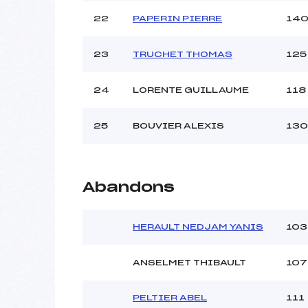
22
PAPERIN PIERRE
14
23
TRUCHET THOMAS
125
24
LORENTE GUILLAUME
118
25
BOUVIER ALEXIS
130
Abandons
HERAULT NEDJAM YANIS
103
ANSELMET THIBAULT
107
PELTIER ABEL
111