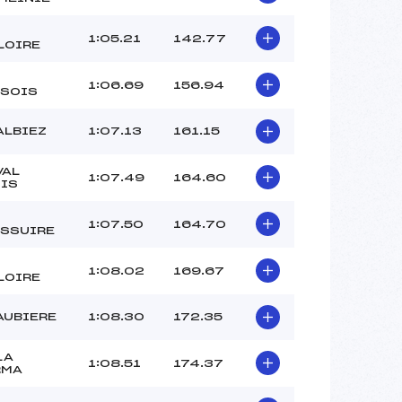
–
–
1:05.21
142.77
LOIRE
–
–
1:06.69
156.94
SOIS
 :
–
 :
+1
ALBIEZ
1:07.13
161.15
VAL
1:07.49
164.60
IS
1:07.50
164.70
SSUIRE
1:08.02
169.67
LOIRE
AUBIERE
1:08.30
172.35
LA
1:08.51
174.37
RMA