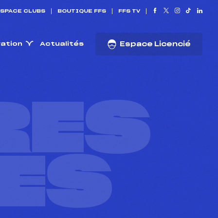
SPACE CLUBS
BOUTIQUE FFS
FFS TV
ration
Actualités
Espace Licencié
RES
ES