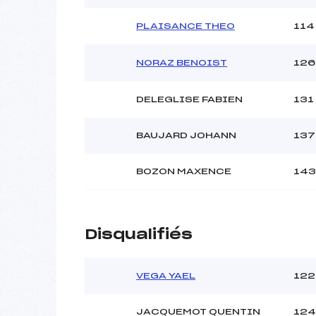
PLAISANCE THEO
114
NORAZ BENOIST
126
DELEGLISE FABIEN
131
BAUJARD JOHANN
137
BOZON MAXENCE
143
Disqualifiés
VEGA YAEL
122
JACQUEMOT QUENTIN
124