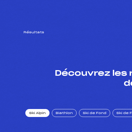
Résultats
Découvrez les 
d
Ski Alpin
Biathlon
Ski de Fond
Ski de 