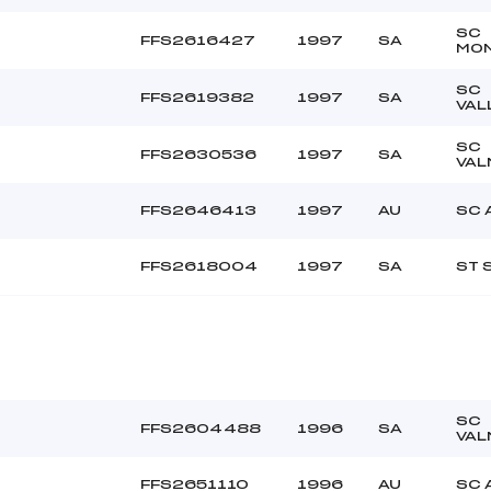
SC
FFS2616427
1997
SA
MON
SC
FFS2619382
1997
SA
VAL
SC
FFS2630536
1997
SA
VAL
FFS2646413
1997
AU
SC 
FFS2618004
1997
SA
ST 
SC
FFS2604488
1996
SA
VAL
FFS2651110
1996
AU
SC 