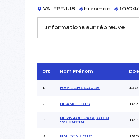
VALFREJUS
Hommes
10/04/
Informations sur l’épreuve
JURY DE COMPÉTITION
Délégué Technique :
B
Arbitre :
DI
Assistant :
Clt
Nom Prénom
Dos
Dir. Epreuve :
1
HAMICHI LOUIS
112
2
BLANC LOIS
127
MANCHE 1
Nombre de portes :
REYNAUD PASQUIER
3
123
Heure de départ :
VALENTIN
Traceur :
Ouvreurs A :
4
BAUDIN LOIC
120