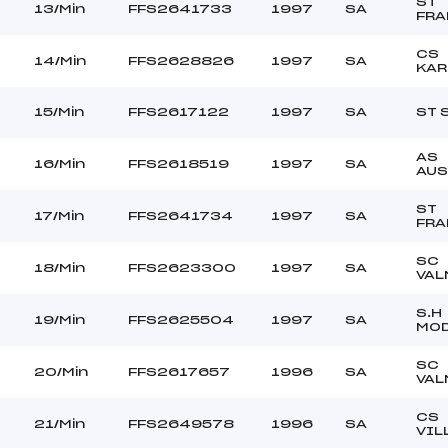
ST
13/Min
FFS2641733
1997
SA
FRA
CS
14/Min
FFS2628826
1997
SA
KAR
15/Min
FFS2617122
1997
SA
ST 
AS
16/Min
FFS2618519
1997
SA
AUS
ST
17/Min
FFS2641734
1997
SA
FRA
SC
18/Min
FFS2623300
1997
SA
VAL
S.H
19/Min
FFS2625504
1997
SA
MO
SC
20/Min
FFS2617657
1996
SA
VAL
CS
21/Min
FFS2649578
1996
SA
VIL