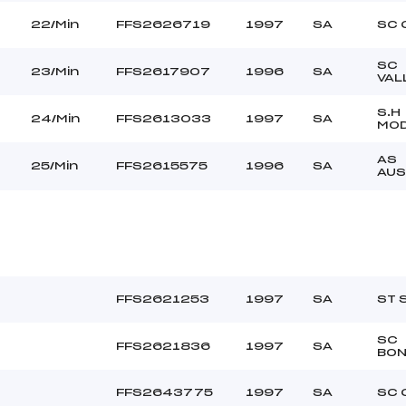
0
22/Min
FFS2626719
1997
SA
SC 
SC
23/Min
FFS2617907
1996
SA
VAL
S.H
24/Min
FFS2613033
1997
SA
MO
AS
25/Min
FFS2615575
1996
SA
AUS
FFS2621253
1997
SA
ST 
SC
FFS2621836
1997
SA
BON
FFS2643775
1997
SA
SC 