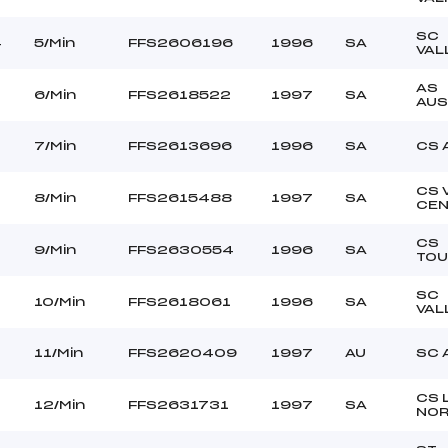
–
Ouvreurs B :
–
Ouvreurs C :
SC
4
5/Min
FFS2606196
1996
SA
VAL
–
Ouvreurs D :
–
Ouvreurs E :
AS
6/Min
FFS2618522
1997
SA
AUS
BEAU
Température départ
DURE
Température arrivée
7/Min
FFS2613696
1996
SA
CS 
CS 
128.5100
8/Min
FFS2615488
1997
SA
CEN
Min
CS
9/Min
FFS2630554
1996
SA
TOU
SC
10/Min
FFS2618061
1996
SA
VAL
11/Min
FFS2620409
1997
AU
SC 
CS 
12/Min
FFS2631731
1997
SA
NO