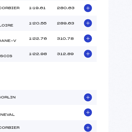
CORBIER
1:19.61
280.63
1:20.55
289.63
LOIRE
1:22.76
310.78
DANE-V
1:22.98
312.89
SOIS
SORLIN
NEVAL
CORBIER