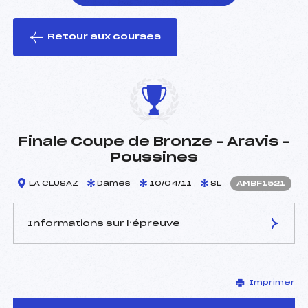
Retour aux courses
foi(s) le ski
Finale Coupe de Bronze – Aravis –
Poussines
LA CLUSAZ
Dames
10/04/11
SL
AMBF1521
Informations sur l’épreuve
JURY DE COMPÉTITION
Imprimer
Délégué Technique :
CHRETIEN LAURENT (MB)
Arbitre :
–