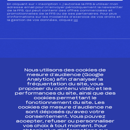
En cliquant sur « inscription », j’autorise la FFS à utiliser mon
adresse email pour m’envoyer périodiquement la newsletter
de la FFS, qui peut contenir des offres commerciales et
promotionnelles de la FFS ou de ses partenaires. Pour plus
d’informations sur les modalités d’exercice de vos droits et
la gestion de vos données, cliquez
ici
CONTACT
Nous utilisons des cookies de
ESPACE PRESSE
mesure d’audience (Google
Analytics) afin d’analyser la
fréquentation du site, vous
Ressources
proposer du contenu vidéo et les
performances du site, ainsi que des
Pass’Neige
cookies permettant le
Projet sportif fédéral
fonctionnement du site. Les
cookies de mesure d’audience ne
Projet de performance fédéral
sont déposés qu’avec votre
Antidopage
consentement. Vous pouvez
Pôle Développement, Formation, Suivi
accepter, refuser ou personnaliser
Scientifique
vos choix à tout moment. Pour