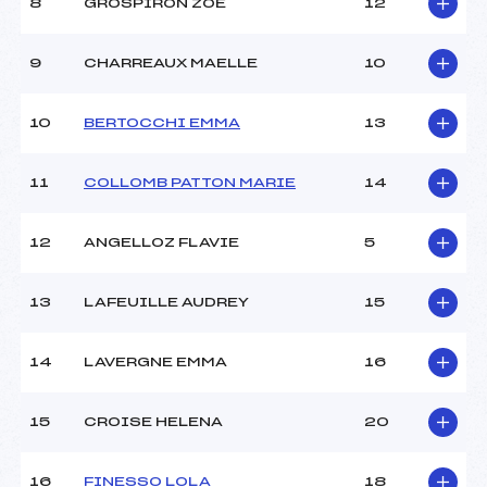
8
GROSPIRON ZOE
12
Ouvreurs C :
–
Ouvreurs D :
–
Ouvreurs E :
–
9
CHARREAUX MAELLE
10
Météo :
–
Neige :
–
10
BERTOCCHI EMMA
13
MANCHE 2
11
COLLOMB PATTON MARIE
14
Nombre de portes :
–
Heure de départ :
–
12
ANGELLOZ FLAVIE
5
Traceur :
ANGUENOT LIONEL (MB)
Ouvreurs A :
–
13
LAFEUILLE AUDREY
15
Ouvreurs B :
–
Ouvreurs C :
–
Ouvreurs D :
–
14
LAVERGNE EMMA
16
Ouvreurs E :
–
Température départ :
–
15
CROISE HELENA
20
Température arrivée :
–
16
FINESSO LOLA
18