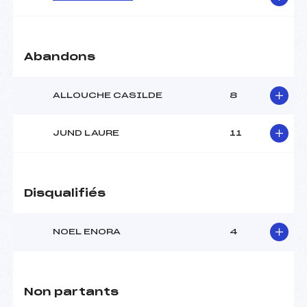
Pénalité appliquée :
–
Catégorie :
Pou
Abandons
ALLOUCHE CASILDE
8
JUND LAURE
11
Disqualifiés
NOEL ENORA
4
Non partants