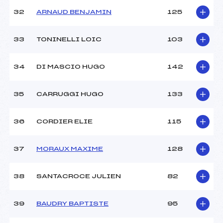
32
ARNAUD BENJAMIN
125
33
TONINELLI LOIC
103
34
DI MASCIO HUGO
142
35
CARRUGGI HUGO
133
36
CORDIER ELIE
115
37
MORAUX MAXIME
128
38
SANTACROCE JULIEN
82
39
BAUDRY BAPTISTE
95