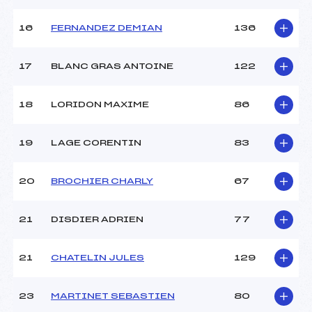
Pénalité appliquée :
120.0100
16
FERNANDEZ DEMIAN
136
Catégorie :
Min
17
BLANC GRAS ANTOINE
122
18
LORIDON MAXIME
86
19
LAGE CORENTIN
83
20
BROCHIER CHARLY
67
21
DISDIER ADRIEN
77
21
CHATELIN JULES
129
23
MARTINET SEBASTIEN
80