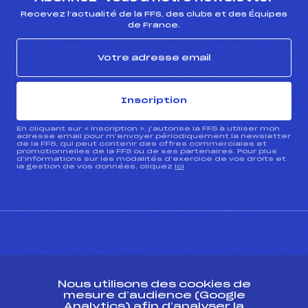
Recevez l’actualité de la FFS, des clubs et des Équipes
de France.
Inscription
En cliquant sur « inscription », j’autorise la FFS à utiliser mon
adresse email pour m’envoyer périodiquement la newsletter
de la FFS, qui peut contenir des offres commerciales et
promotionnelles de la FFS ou de ses partenaires. Pour plus
d’informations sur les modalités d’exercice de vos droits et
la gestion de vos données, cliquez
ici
CONTACT
Nous utilisons des cookies de
ESPACE PRESSE
mesure d’audience (Google
Analytics) afin d’analyser la