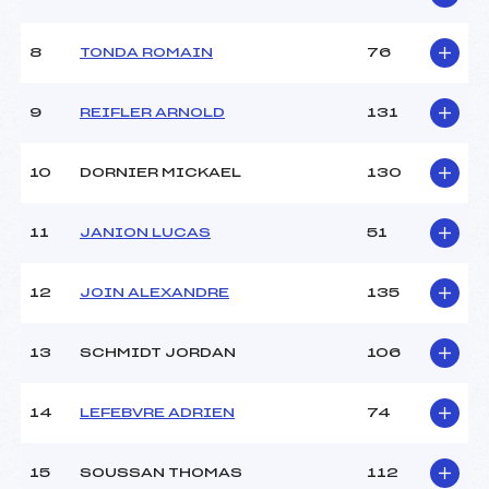
Ouvreurs B :
–
Ouvreurs C :
–
8
TONDA ROMAIN
76
Ouvreurs D :
–
Ouvreurs E :
–
Météo :
beau
9
REIFLER ARNOLD
131
Neige :
DURE
10
DORNIER MICKAEL
130
MANCHE 2
11
JANION LUCAS
51
Nombre de portes :
49
Heure de départ :
?
Traceur :
LETENNEUR JIMMY (AP)
12
JOIN ALEXANDRE
135
Ouvreurs A :
–
Ouvreurs B :
–
13
SCHMIDT JORDAN
106
Ouvreurs C :
–
Ouvreurs D :
–
Ouvreurs E :
–
14
LEFEBVRE ADRIEN
74
Température départ :
-1
Température arrivée :
3
15
SOUSSAN THOMAS
112