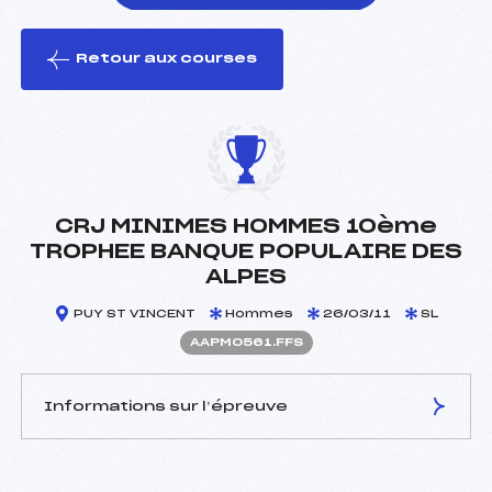
Retour aux courses
foi(s) le ski
CRJ MINIMES HOMMES 10ème
TROPHEE BANQUE POPULAIRE DES
ALPES
PUY ST VINCENT
Hommes
26/03/11
SL
AAPM0561.FFS
Informations sur l’épreuve
JURY DE COMPÉTITION