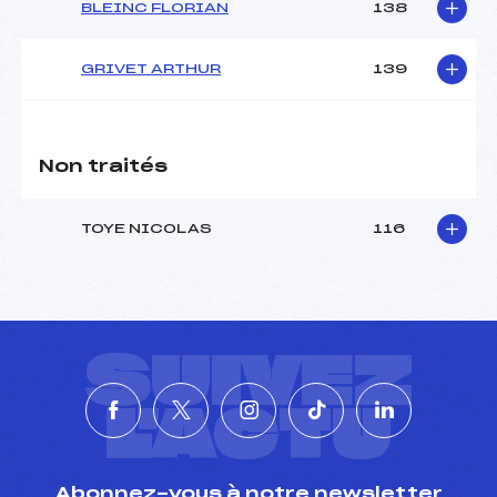
BLEINC FLORIAN
138
GRIVET ARTHUR
139
Non traités
TOYE NICOLAS
116
SUIVEZ
L'ACTU
Abonnez-vous à notre newsletter